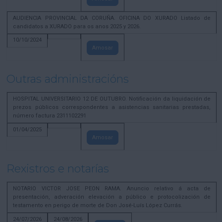
AUDIENCIA PROVINCIAL DA CORUÑA. OFICINA DO XURADO Listado de
candidatos a XURADO para os anos 2025 y 2026.
10/10/2024
Amosar
Outras administracións
HOSPITAL UNIVERSITARIO 12 DE OUTUBRO. Notificación da liquidación de
prezos públicos correspondentes a asistencias sanitarias prestadas,
número factura 2311102291
01/04/2025
Amosar
Rexistros e notarías
NOTARIO VICTOR JOSE PEON RAMA. Anuncio relativo á acta de
presentación, adveración elevación a público e protocolización de
testamento en perigo de morte de Don José-Luís López Currás.
24/07/2026
24/08/2026