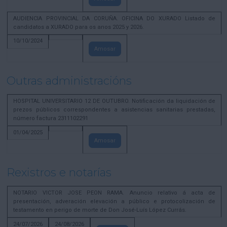
AUDIENCIA PROVINCIAL DA CORUÑA. OFICINA DO XURADO Listado de
candidatos a XURADO para os anos 2025 y 2026.
10/10/2024
Amosar
Outras administracións
HOSPITAL UNIVERSITARIO 12 DE OUTUBRO. Notificación da liquidación de
prezos públicos correspondentes a asistencias sanitarias prestadas,
número factura 2311102291
01/04/2025
Amosar
Rexistros e notarías
NOTARIO VICTOR JOSE PEON RAMA. Anuncio relativo á acta de
presentación, adveración elevación a público e protocolización de
testamento en perigo de morte de Don José-Luís López Currás.
24/07/2026
24/08/2026