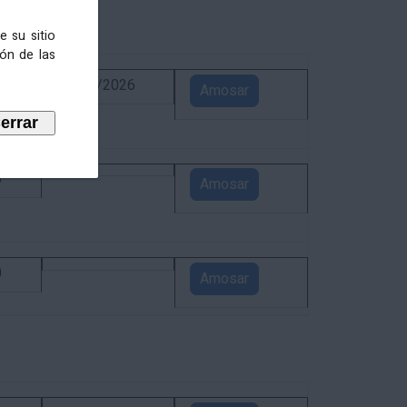
e su sitio
ión de las
6
02/09/2026
Amosar
5
Amosar
0
Amosar