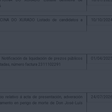
CINA DO XURADO. Listaxe definitiva de
10/01/202
6
INA DO XURADO Listado de candidatos a
10/10/202
ificación da liquidación de prezos públicos
01/04/202
estadas, número factura 2311102291
elativo á acta de presentación, adveración
24/07/202
estamento en perigo de morte de Don José-Luís