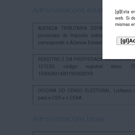
Administracións estatais
[gl]Esta 
web. Si d
mismas en
AGENCIA TRIBUTARIA ESPAÑOLA. Aviso rel
provinciais do Imposto sobre Actividades 
corresponde á AGencia Estatal de Administració
REXISTRO 2 DA PROPIEDADE DA CORUÑA. Anunc
121230, código registral único 15
15900A014001930000YR
OFICINA DO CENSO ELECTORAL. Listaxes de
para o CER e o CERA
Administracións locais