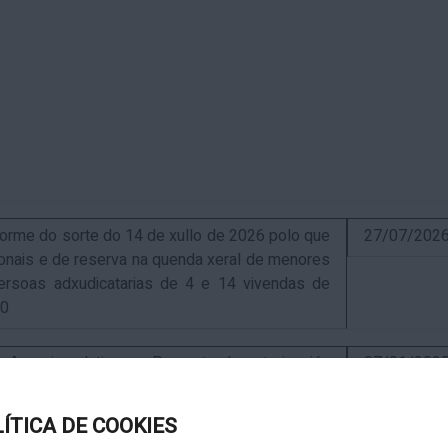
me do sorte do 14 de xullo de 2026 polo que
27/07/202
sionais e de reserva na quenda xeral de menores
ersoas adxudicatarias de 4 e 14 vivendas de
10
uncio relativo ao Proxecto de autorización
07/01/202
ra a instalación de nova ERM 16/4 Q.9000-D sita
, exp. IN627A 2024/4-1
LÍTICA DE COOKIES