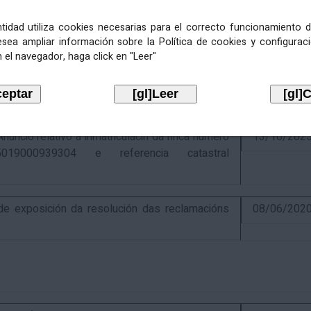
entidad utiliza cookies necesarias para el correcto funcionamiento d
esea ampliar información sobre la Política de cookies y configurac
 el navegador, haga click en "Leer"
ativo á recadación das cotas estatais e
21/07/202
Económicas de 2026, cuxa xestión recadatoria
n Tributaria.
io relativo á inmatriculacin da finca número
13/10/202
019000939304 e referencia catastral
 exposición da resolución das reclamacións
08/06/202