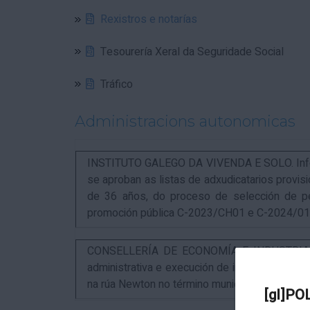
Rexistros e notarías
Tesourería Xeral da Seguridade Social
Tráfico
Administracions autonomicas
INSTITUTO GALEGO DA VIVENDA E SOLO. Infor
se aproban as listas de adxudicatarios provi
de 36 años, do proceso de selección de p
promoción pública C-2023/CH01 e C-2024/0
CONSELLERÍA DE ECONOMÍA E INDUSTRIA. An
administrativa e execución de instalacións pa
na rúa Newton no término municipal da Coruña
[gl]PO