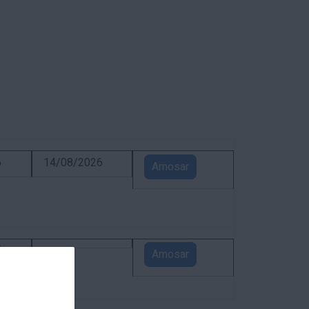
6
14/08/2026
Amosar
5
Amosar