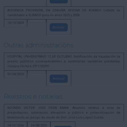
AUDIENCIA PROVINCIAL DA CORUÑA. OFICINA DO XURADO Listado de
candidatos a XURADO para os anos 2025 y 2026.
10/10/2024
Amosar
Outras administracións
HOSPITAL UNIVERSITARIO 12 DE OUTUBRO. Notificación da liquidación de
prezos públicos correspondentes a asistencias sanitarias prestadas,
número factura 2311102291
01/04/2025
Amosar
Rexistros e notarías
NOTARIO VICTOR JOSE PEON RAMA. Anuncio relativo á acta de
presentación, adveración elevación a público e protocolización de
testamento en perigo de morte de Don José-Luís López Currás.
24/07/2026
24/08/2026