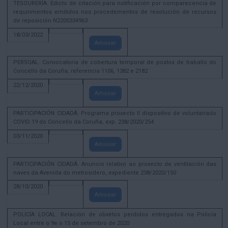
TESOURERÍA. Edicto de citación para notificación por comparecencia de
requirimentos emitidos nos procedementos de resolución de recursos
de reposición N2200334963
18/03/2022
Amosar
PERSOAL. Convocatoria de cobertura temporal de postos de traballo do
Concello da Coruña, referencia 1106, 1382 e 2182
22/12/2020
Amosar
PARTICIPACIÓN CIDADÁ. Programa proxecto II dispositivo de voluntariado
COVID 19 do Concello da Coruña, exp. 238/2020/254
03/11/2020
Amosar
PARTICIPACIÓN CIDADÁ. Anuncio relativo ao proxecto de ventilación das
naves da Avenida do metrosidero, expediente 238/2020/150
28/10/2020
Amosar
POLICÍA LOCAL. Relación de obxetos perdidos entregados na Policía
Local entre o 9e o 15 de setembro de 2020