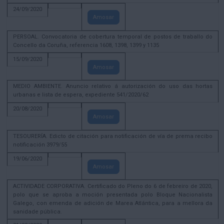
24/09/2020
Amosar
PERSOAL. Convocatoria de cobertura temporal de postos de traballo do
Concello da Coruña, referencia 1608, 1398, 1399 y 1135
15/09/2020
Amosar
MEDIO AMBIENTE. Anuncio relativo á autorización do uso das hortas
urbanas e lista de espera, expediente 541/2020/62
20/08/2020
Amosar
TESOURERÍA. Edicto de citación para notificación de vía de prema recibo
notificación 3979/55
19/06/2020
Amosar
ACTIVIDADE CORPORATIVA. Certificado do Pleno do 6 de febreiro de 2020,
polo que se aproba a moción presentada polo Bloque Nacionalista
Galego, con emenda de adición de Marea Atlántica, para a mellora da
sanidade pública.