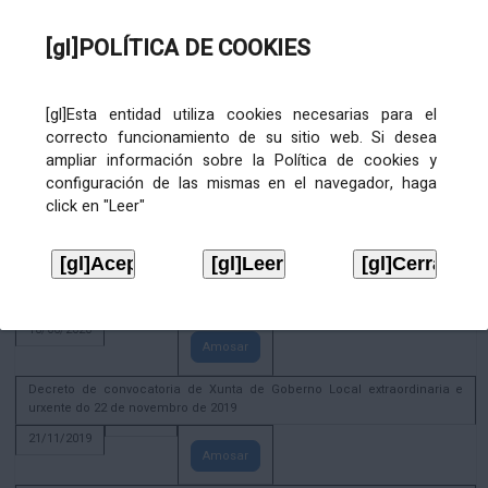
02/08/2022
[gl]POLÍTICA DE COOKIES
Amosar
ACTIVIDADE CORPORATIVA. Xunta de Goberno Local do 30 de decembro
de 2020
[gl]Esta entidad utiliza cookies necesarias para el
28/12/2020
correcto funcionamiento de su sitio web. Si desea
Amosar
ampliar información sobre la Política de cookies y
configuración de las mismas en el navegador, haga
ACTIVIDADE CORPORATIVA. Extracto do Pleno ordinario de data 2.7.2020
click en "Leer"
08/07/2020
Amosar
ACTIVIDADE CORPORATIVA. Extracto da Xunta de Goberno Local de 17 de
xuño de 2020
18/06/2020
Amosar
Decreto de convocatoria de Xunta de Goberno Local extraordinaria e
urxente do 22 de novembro de 2019
21/11/2019
Amosar