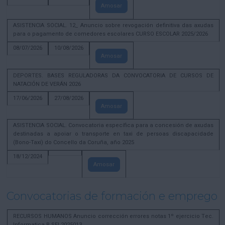
Amosar
ASISTENCIA SOCIAL. 12_ Anuncio sobre revogación definitiva das axudas
para o pagamento de comedores escolares CURSO ESCOLAR 2025/2026
08/07/2026
10/08/2026
Amosar
DEPORTES. BASES REGULADORAS DA CONVOCATORIA DE CURSOS DE
NATACIÓN DE VERÁN 2026
17/06/2026
27/08/2026
Amosar
ASISTENCIA SOCIAL. Convocatoria específica para a concesión de axudas
destinadas a apoiar o transporte en taxi de persoas discapacidade
(Bono-Taxi) do Concello da Coruña, año 2025
18/12/2024
Amosar
Convocatorias de formación e emprego
RECURSOS HUMANOS Anuncio corrección errores notas 1º ejercicio Tec.
Informatica B SEL2025013