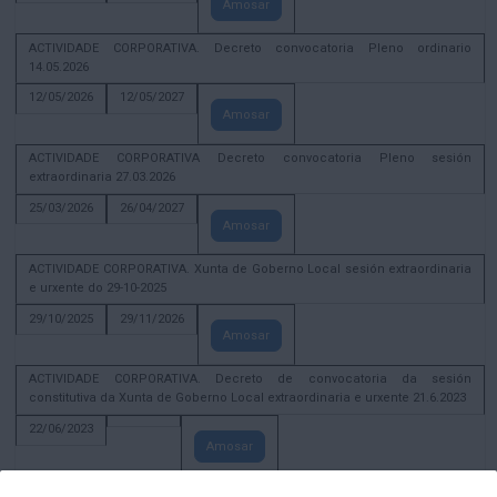
Amosar
ACTIVIDADE CORPORATIVA. Decreto convocatoria Pleno ordinario
14.05.2026
12/05/2026
12/05/2027
Amosar
ACTIVIDADE CORPORATIVA Decreto convocatoria Pleno sesión
extraordinaria 27.03.2026
25/03/2026
26/04/2027
Amosar
ACTIVIDADE CORPORATIVA. Xunta de Goberno Local sesión extraordinaria
e urxente do 29-10-2025
29/10/2025
29/11/2026
Amosar
ACTIVIDADE CORPORATIVA. Decreto de convocatoria da sesión
constitutiva da Xunta de Goberno Local extraordinaria e urxente 21.6.2023
22/06/2023
Amosar
Xunta de Goberno Local extraordinaria e urxente 01.08.2022