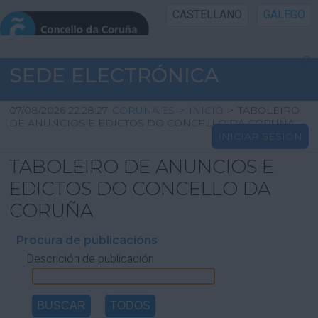
CASTELLANO
GALEGO
INICIO SEDE
SEDE ELECTRÓNICA
INICIO
07/08/2026 22:28:27
CORUNA.ES
>
INICIO
>
TABOLEIRO
DE ANUNCIOS E EDICTOS DO CONCELLO DA CORUÑA
INICIAR SESIÓN
INFORMACIÓN PÚBLICA
TABOLEIRO DE ANUNCIOS E
CARTAFOL CIDADÁN
EDICTOS DO CONCELLO DA
CORUÑA
UTILIDADES
Procura de publicacións
Descrición de publicación
AXUDA