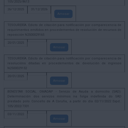
105/2025/8613
26/12/2025
31/12/2026
Amosar
TESOURERÍA. Edicto de citación para notificación por comparecencia de
requirimentos emitidos en procedementos de resolución de recursos de
reposición N2500029165
20/01/2025
Amosar
TESOURERÍA. Edicto de citación para notificación por comparecencia de
resolucións ditadas en procedementos de devolución de ingresos
N2500029132
20/01/2025
Amosar
BENESTAR SOCIAL. OMADAP - Servizo de Axuda a domicilio (SAD):
Determinación dos servizos mínimos na folga indefinida do SAD
prestado polo Concello de A Coruña, a partir do día 02/11/2022 Expd.:
105/2022/7331
03/11/2022
Amosar