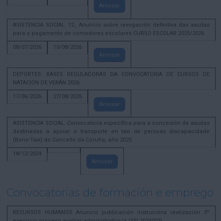
Amosar
ASISTENCIA SOCIAL. 12_ Anuncio sobre revogación definitiva das axudas
para o pagamento de comedores escolares CURSO ESCOLAR 2025/2026
08/07/2026
10/08/2026
Amosar
DEPORTES. BASES REGULADORAS DA CONVOCATORIA DE CURSOS DE
NATACIÓN DE VERÁN 2026
17/06/2026
27/08/2026
Amosar
ASISTENCIA SOCIAL. Convocatoria específica para a concesión de axudas
destinadas a apoiar o transporte en taxi de persoas discapacidade
(Bono-Taxi) do Concello da Coruña, año 2025
18/12/2024
Amosar
Convocatorias de formación e emprego
RECURSOS HUMANOS Anuncio publicación instrucións realización 3º
exercicio proceso auxiliar administrativo/a (SEL2024003)