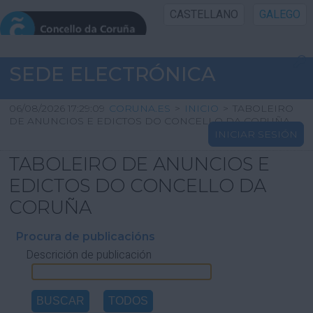
CASTELLANO
GALEGO
INICIO SEDE
SEDE ELECTRÓNICA
INICIO
06/08/2026 17:29:10
CORUNA.ES
>
INICIO
>
TABOLEIRO
DE ANUNCIOS E EDICTOS DO CONCELLO DA CORUÑA
INICIAR SESIÓN
INFORMACIÓN PÚBLICA
TABOLEIRO DE ANUNCIOS E
CARTAFOL CIDADÁN
EDICTOS DO CONCELLO DA
CORUÑA
UTILIDADES
Procura de publicacións
Descrición de publicación
AXUDA