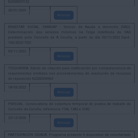
N2500029132
20/01/2025
Amosar
BENESTAR SOCIAL. OMADAP - Servizo de Axuda a domicilio (SAD):
Determinación dos servizos mínimos na folga indefinida do SAD
prestado polo Concello de A Coruña, a partir do día 02/11/2022 Expd.:
105/2022/7331
03/11/2022
Amosar
TESOURERÍA. Edicto de citación para notificación por comparecencia de
requirimentos emitidos nos procedementos de resolución de recursos
de reposición N2200334963
18/03/2022
Amosar
PERSOAL. Convocatoria de cobertura temporal de postos de traballo do
Concello da Coruña, referencia 1106, 1382 e 2182
22/12/2020
Amosar
PARTICIPACIÓN CIDADÁ. Programa proxecto II dispositivo de voluntariado