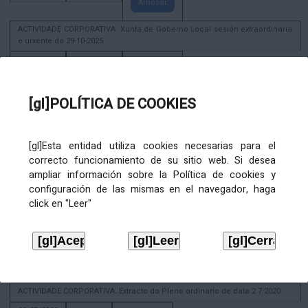
Amosar
ACTIVIDADE CORPORATIVA. Xunta de Goberno Local sesión extraordinaria
e urxente do 29-10-2025
29/10/2025
29/11/2026
Amosar
ACTIVIDADE CORPORATIVA. Decreto de convocatoria da sesión
[gl]POLÍTICA DE COOKIES
constitutiva da Xunta de Goberno Local extraordinaria e urxente 21.6.2023
22/06/2023
Amosar
[gl]Esta entidad utiliza cookies necesarias para el
correcto funcionamiento de su sitio web. Si desea
Xunta de Goberno Local extraordinaria e urxente 01.08.2022
ampliar información sobre la Política de cookies y
02/08/2022
configuración de las mismas en el navegador, haga
Amosar
click en "Leer"
ACTIVIDADE CORPORATIVA. Xunta de Goberno Local do 30 de decembro
de 2020
28/12/2020
Amosar
ACTIVIDADE CORPORATIVA. Extracto do Pleno ordinario de data 2.7.2020