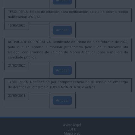
Amosar
TESOURERÍA. Edicto de citación para notificación de vía de prema recibo
notificación 3979/55
19/06/2020
Amosar
ACTIVIDADE CORPORATIVA. Certificado do Pleno do 6 de febreiro de 2020,
polo que se aproba a moción presentada polo Bloque Nacionalista
Galego, con emenda de adición de Marea Atlántica, para a mellora da
sanidade pública.
21/02/2020
Amosar
TESOURERÍA. Notificación por comparecencia de dilixencia de embargo
de dereitos ou créditos a 1589 MARÍA PITA SC e outros.
20/09/2018
Amosar
Aviso legal
LOPD
Mapa web