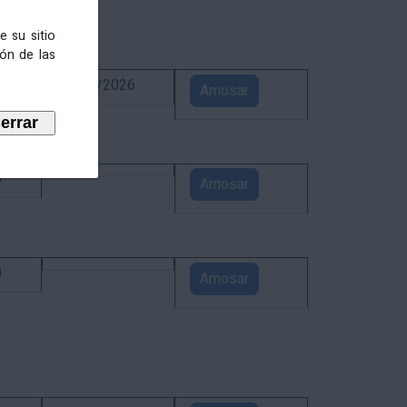
e su sitio
ión de las
6
02/09/2026
Amosar
5
Amosar
0
Amosar