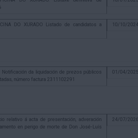
CINA DO XURADO. Listaxe definitiva de
10/01/202
6
INA DO XURADO Listado de candidatos a
10/10/202
ificación da liquidación de prezos públicos
01/04/202
estadas, número factura 2311102291
elativo á acta de presentación, adveración
24/07/202
estamento en perigo de morte de Don José-Luís