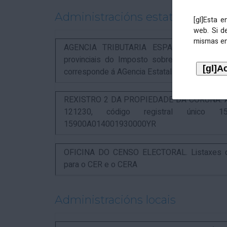
Administracións estatais
[gl]Esta 
web. Si d
mismas en
AGENCIA TRIBUTARIA ESPAÑOLA. Aviso rel
provinciais do Imposto sobre Actividades 
corresponde á AGencia Estatal de Administració
REXISTRO 2 DA PROPIEDADE DA CORUÑA. Anunc
121230, código registral único 15
15900A014001930000YR
OFICINA DO CENSO ELECTORAL. Listaxes de
para o CER e o CERA
Administracións locais