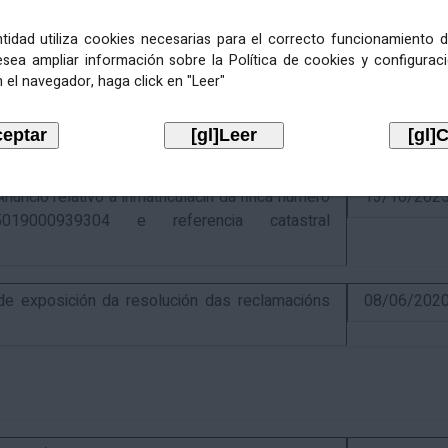
entidad utiliza cookies necesarias para el correcto funcionamiento d
esea ampliar información sobre la Política de cookies y configurac
 el navegador, haga click en "Leer"
ativo á recadación das cotas estatais e
21/07/202
Económicas de 2026, cuxa xestión recadatoria
n Tributaria.
io relativo á inmatriculacin da finca número
13/10/202
019000939304 e referencia catastral
 exposición da resolución das reclamacións
08/06/202