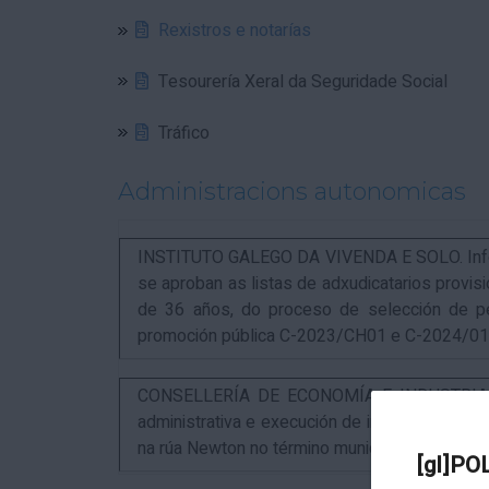
Rexistros e notarías
Tesourería Xeral da Seguridade Social
Tráfico
Administracions autonomicas
INSTITUTO GALEGO DA VIVENDA E SOLO. Infor
se aproban as listas de adxudicatarios provi
de 36 años, do proceso de selección de p
promoción pública C-2023/CH01 e C-2024/0
CONSELLERÍA DE ECONOMÍA E INDUSTRIA. An
administrativa e execución de instalacións pa
na rúa Newton no término municipal da Coruña
[gl]PO