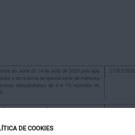
me do sorte do 14 de xullo de 2026 polo que
27/07/202
sionais e de reserva na quenda xeral de menores
ersoas adxudicatarias de 4 e 14 vivendas de
10
uncio relativo ao Proxecto de autorización
07/01/202
ra a instalación de nova ERM 16/4 Q.9000-D sita
, exp. IN627A 2024/4-1
LÍTICA DE COOKIES