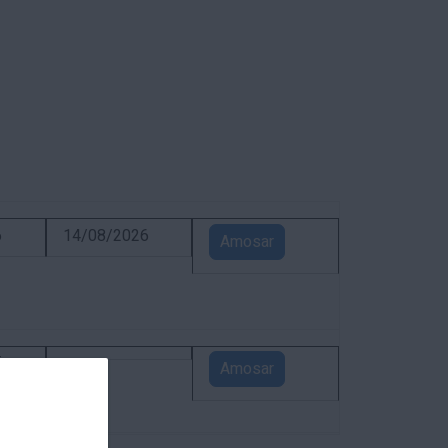
6
14/08/2026
Amosar
5
Amosar