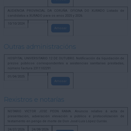
AUDIENCIA PROVINCIAL DA CORUÑA. OFICINA DO XURADO Listado de
candidatos a XURADO para os anos 2025 y 2026.
10/10/2024
Amosar
Outras administracións
HOSPITAL UNIVERSITARIO 12 DE OUTUBRO. Notificación da liquidación de
prezos públicos correspondentes a asistencias sanitarias prestadas,
número factura 2311102291
01/04/2025
Amosar
Rexistros e notarías
NOTARIO VICTOR JOSE PEON RAMA. Anuncio relativo á acta de
presentación, adveración elevación a público e protocolización de
testamento en perigo de morte de Don José-Luís López Currás.
24/07/2026
24/08/2026