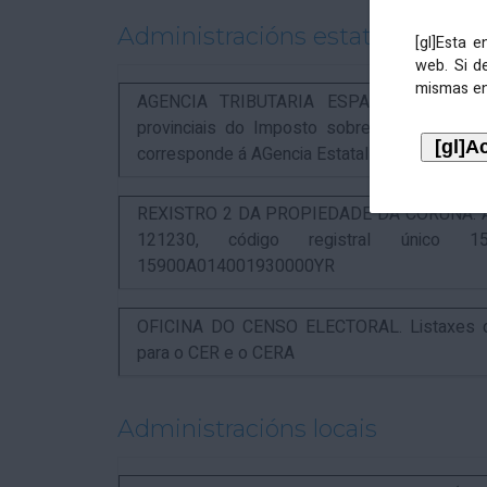
Administracións estatais
[gl]Esta 
web. Si d
mismas en
AGENCIA TRIBUTARIA ESPAÑOLA. Aviso rel
provinciais do Imposto sobre Actividades 
corresponde á AGencia Estatal de Administració
REXISTRO 2 DA PROPIEDADE DA CORUÑA. Anunc
121230, código registral único 15
15900A014001930000YR
OFICINA DO CENSO ELECTORAL. Listaxes de
para o CER e o CERA
Administracións locais