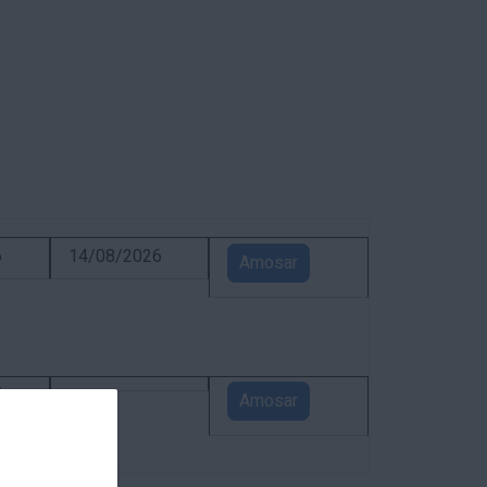
6
14/08/2026
Amosar
5
Amosar