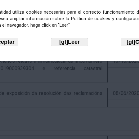
entidad utiliza cookies necesarias para el correcto funcionamiento d
esea ampliar información sobre la Política de cookies y configurac
 el navegador, haga click en "Leer"
ativo á recadación das cotas estatais e
21/07/202
Económicas de 2026, cuxa xestión recadatoria
n Tributaria.
io relativo á inmatriculacin da finca número
13/10/202
019000939304 e referencia catastral
 exposición da resolución das reclamacións
08/06/202