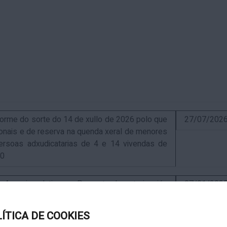
me do sorte do 14 de xullo de 2026 polo que
27/07/202
sionais e de reserva na quenda xeral de menores
ersoas adxudicatarias de 4 e 14 vivendas de
10
uncio relativo ao Proxecto de autorización
07/01/202
ra a instalación de nova ERM 16/4 Q.9000-D sita
, exp. IN627A 2024/4-1
LÍTICA DE COOKIES