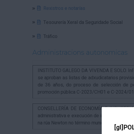
Rexistros e notarías
Tesourería Xeral da Seguridade Social
Tráfico
Administracions autonomicas
INSTITUTO GALEGO DA VIVENDA E SOLO. Infor
se aproban as listas de adxudicatarios provi
de 36 años, do proceso de selección de p
promoción pública C-2023/CH01 e C-2024/0
CONSELLERÍA DE ECONOMÍA E INDUSTRIA. An
administrativa e execución de instalacións pa
na rúa Newton no término municipal da Coruña
[gl]PO