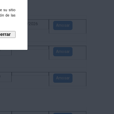
e su sitio
ión de las
6
02/09/2026
Amosar
5
Amosar
0
Amosar