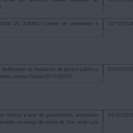
CINA DO XURADO. Listaxe definitiva de
10/01/202
6
INA DO XURADO Listado de candidatos a
10/10/202
ificación da liquidación de prezos públicos
01/04/202
estadas, número factura 2311102291
elativo á acta de presentación, adveración
24/07/202
estamento en perigo de morte de Don José-Luís