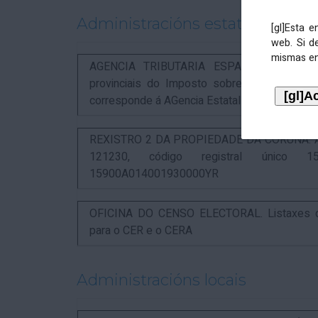
Administracións estatais
[gl]Esta 
web. Si d
mismas en
AGENCIA TRIBUTARIA ESPAÑOLA. Aviso rel
provinciais do Imposto sobre Actividades 
corresponde á AGencia Estatal de Administració
REXISTRO 2 DA PROPIEDADE DA CORUÑA. Anunc
121230, código registral único 15
15900A014001930000YR
OFICINA DO CENSO ELECTORAL. Listaxes de
para o CER e o CERA
Administracións locais