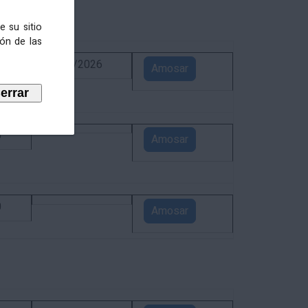
e su sitio
ión de las
6
02/09/2026
Amosar
5
Amosar
0
Amosar