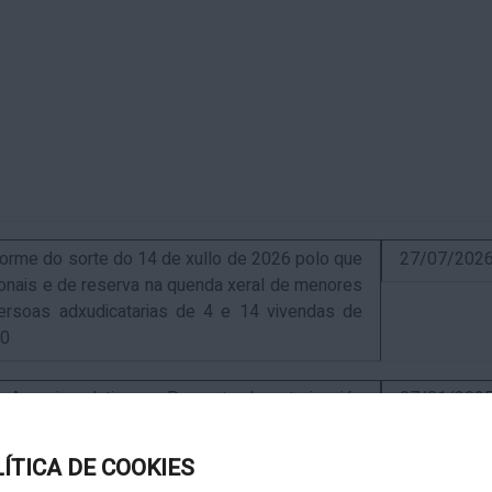
me do sorte do 14 de xullo de 2026 polo que
27/07/202
sionais e de reserva na quenda xeral de menores
ersoas adxudicatarias de 4 e 14 vivendas de
10
uncio relativo ao Proxecto de autorización
07/01/202
ra a instalación de nova ERM 16/4 Q.9000-D sita
, exp. IN627A 2024/4-1
LÍTICA DE COOKIES