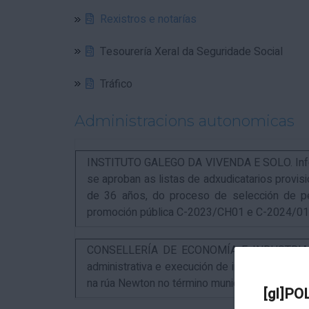
Rexistros e notarías
Tesourería Xeral da Seguridade Social
Tráfico
Administracions autonomicas
INSTITUTO GALEGO DA VIVENDA E SOLO. Infor
se aproban as listas de adxudicatarios provi
de 36 años, do proceso de selección de p
promoción pública C-2023/CH01 e C-2024/0
CONSELLERÍA DE ECONOMÍA E INDUSTRIA. An
administrativa e execución de instalacións pa
na rúa Newton no término municipal da Coruña
[gl]PO