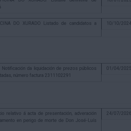
CINA DO XURADO. Listaxe definitiva de
10/01/202
6
INA DO XURADO Listado de candidatos a
10/10/202
ificación da liquidación de prezos públicos
01/04/202
estadas, número factura 2311102291
elativo á acta de presentación, adveración
24/07/202
estamento en perigo de morte de Don José-Luís