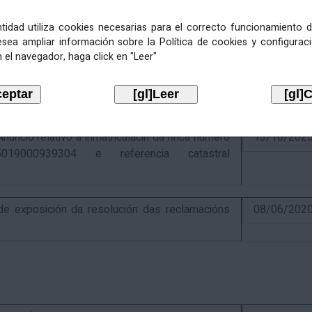
entidad utiliza cookies necesarias para el correcto funcionamiento d
esea ampliar información sobre la Política de cookies y configurac
 el navegador, haga click en "Leer"
ativo á recadación das cotas estatais e
21/07/202
Económicas de 2026, cuxa xestión recadatoria
n Tributaria.
io relativo á inmatriculacin da finca número
13/10/202
019000939304 e referencia catastral
 exposición da resolución das reclamacións
08/06/202