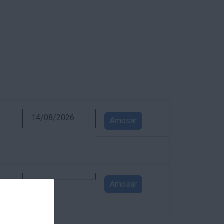
6
14/08/2026
Amosar
5
Amosar