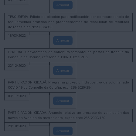
03/11/2022
Amosar
TESOURERÍA. Edicto de citación para notificación por comparecencia de
requirimentos emitidos nos procedementos de resolución de recursos
de reposición N2200334963
18/03/2022
Amosar
PERSOAL. Convocatoria de cobertura temporal de postos de traballo do
Concello da Coruña, referencia 1106, 1382 e 2182
22/12/2020
Amosar
PARTICIPACIÓN CIDADÁ. Programa proxecto II dispositivo de voluntariado
COVID 19 do Concello da Coruña, exp. 238/2020/254
03/11/2020
Amosar
PARTICIPACIÓN CIDADÁ. Anuncio relativo ao proxecto de ventilación das
naves da Avenida do metrosidero, expediente 238/2020/150
28/10/2020
Amosar