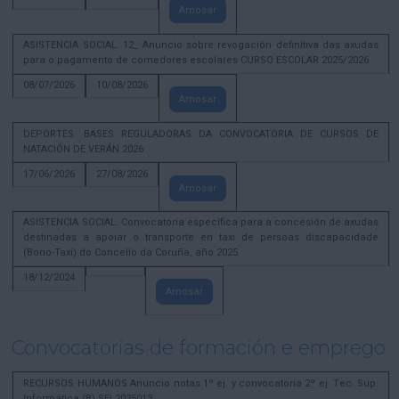
Amosar
ASISTENCIA SOCIAL. 12_ Anuncio sobre revogación definitiva das axudas
para o pagamento de comedores escolares CURSO ESCOLAR 2025/2026
08/07/2026
10/08/2026
Amosar
DEPORTES. BASES REGULADORAS DA CONVOCATORIA DE CURSOS DE
NATACIÓN DE VERÁN 2026
17/06/2026
27/08/2026
Amosar
ASISTENCIA SOCIAL. Convocatoria específica para a concesión de axudas
destinadas a apoiar o transporte en taxi de persoas discapacidade
(Bono-Taxi) do Concello da Coruña, año 2025
18/12/2024
Amosar
Convocatorias de formación e emprego
RECURSOS HUMANOS Anuncio notas 1º ej. y convocatoria 2º ej. Tec. Sup.
Informática (B) SEL2025013