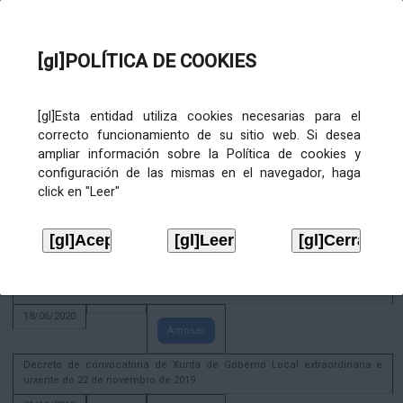
Amosar
Xunta de Goberno Local extraordinaria e urxente 01.08.2022
[gl]POLÍTICA DE COOKIES
02/08/2022
Amosar
ACTIVIDADE CORPORATIVA. Xunta de Goberno Local do 30 de decembro
[gl]Esta entidad utiliza cookies necesarias para el
de 2020
correcto funcionamiento de su sitio web. Si desea
28/12/2020
ampliar información sobre la Política de cookies y
Amosar
configuración de las mismas en el navegador, haga
click en "Leer"
ACTIVIDADE CORPORATIVA. Extracto do Pleno ordinario de data 2.7.2020
08/07/2020
Amosar
ACTIVIDADE CORPORATIVA. Extracto da Xunta de Goberno Local de 17 de
xuño de 2020
18/06/2020
Amosar
Decreto de convocatoria de Xunta de Goberno Local extraordinaria e
urxente do 22 de novembro de 2019