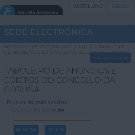
CASTELLANO
GALEGO
INICIO SEDE
SEDE ELECTRÓNICA
INICIO
06/08/2026 22:51:23
CORUNA.ES
>
INICIO
>
TABOLEIRO
DE ANUNCIOS E EDICTOS DO CONCELLO DA CORUÑA
INICIAR SESIÓN
INFORMACIÓN PÚBLICA
TABOLEIRO DE ANUNCIOS E
CARTAFOL CIDADÁN
EDICTOS DO CONCELLO DA
CORUÑA
UTILIDADES
Procura de publicacións
Descrición de publicación
AXUDA