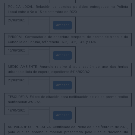
POLICÍA LOCAL. Relación de obxetos perdidos entregados na Policía
Local entre o 9e o 15 de setembro de 2020
24/09/2020
Amosar
PERSOAL. Convocatoria de cobertura temporal de postos de traballo do
Concello da Coruña, referencia 1608, 1398, 1399 y 1135
15/09/2020
Amosar
MEDIO AMBIENTE. Anuncio relativo á autorización do uso das hortas
urbanas e lista de espera, expediente 541/2020/62
20/08/2020
Amosar
TESOURERÍA. Edicto de citación para notificación de vía de prema recibo
notificación 3979/55
19/06/2020
Amosar
ACTIVIDADE CORPORATIVA. Certificado do Pleno do 6 de febreiro de 2020,
polo que se aproba a moción presentada polo Bloque Nacionalista