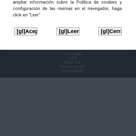
ampliar información sobre la Política de cookies y
configuración de las mismas en el navegador, haga
Documentación adicional
click en "Leer"
Descargar
Solicitud general
Descargar
Volver á páxina anterior
Aviso legal
LOPD
Mapa web
Normas de uso
Accesibilidad