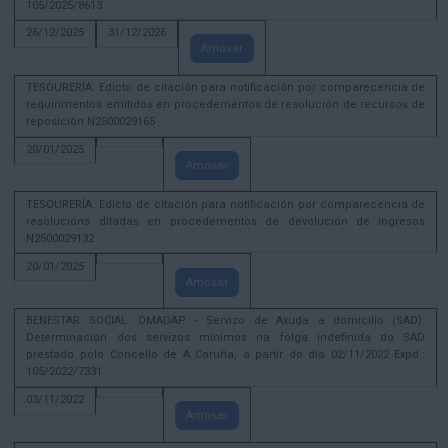
105/2025/8613
26/12/2025
31/12/2026
Amosar
TESOURERÍA. Edicto de citación para notificación por comparecencia de
requirimentos emitidos en procedementos de resolución de recursos de
reposición N2500029165
20/01/2025
Amosar
TESOURERÍA. Edicto de citación para notificación por comparecencia de
resolucións ditadas en procedementos de devolución de ingresos
N2500029132
20/01/2025
Amosar
BENESTAR SOCIAL. OMADAP - Servizo de Axuda a domicilio (SAD):
Determinación dos servizos mínimos na folga indefinida do SAD
prestado polo Concello de A Coruña, a partir do día 02/11/2022 Expd.:
105/2022/7331
03/11/2022
Amosar