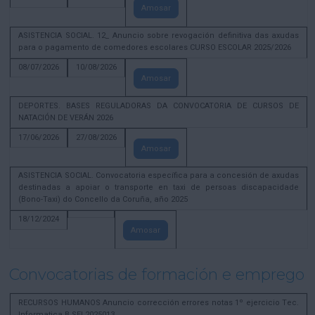
Amosar
ASISTENCIA SOCIAL. 12_ Anuncio sobre revogación definitiva das axudas
para o pagamento de comedores escolares CURSO ESCOLAR 2025/2026
08/07/2026
10/08/2026
Amosar
DEPORTES. BASES REGULADORAS DA CONVOCATORIA DE CURSOS DE
NATACIÓN DE VERÁN 2026
17/06/2026
27/08/2026
Amosar
ASISTENCIA SOCIAL. Convocatoria específica para a concesión de axudas
destinadas a apoiar o transporte en taxi de persoas discapacidade
(Bono-Taxi) do Concello da Coruña, año 2025
18/12/2024
Amosar
Convocatorias de formación e emprego
RECURSOS HUMANOS Anuncio corrección errores notas 1º ejercicio Tec.
Informatica B SEL2025013