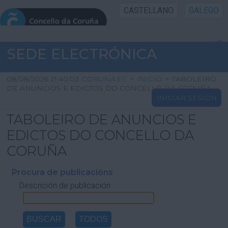
CASTELLANO
GALEGO
INICIO SEDE
SEDE ELECTRÓNICA
INICIO
08/08/2026 21:40:03
CORUNA.ES
>
INICIO
>
TABOLEIRO
DE ANUNCIOS E EDICTOS DO CONCELLO DA CORUÑA
INICIAR SESIÓN
INFORMACIÓN PÚBLICA
TABOLEIRO DE ANUNCIOS E
CARTAFOL CIDADÁN
EDICTOS DO CONCELLO DA
CORUÑA
UTILIDADES
Procura de publicacións
Descrición de publicación
AXUDA