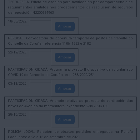
TESOURERÍA. Edicto de citación para notificación por comparecencia de
requirimentos emitidos nos procedementos de resolución de recursos
de reposición N2200334963
18/03/2022
Amosar
PERSOAL. Convocatoria de cobertura temporal de postos de traballo do
Concello da Coruña, referencia 1106, 1382 e 2182
22/12/2020
Amosar
PARTICIPACIÓN CIDADÁ. Programa proxecto II dispositivo de voluntariado
COVID 19 do Concello da Coruña, exp. 238/2020/254
03/11/2020
Amosar
PARTICIPACIÓN CIDADÁ. Anuncio relativo ao proxecto de ventilación das
naves da Avenida do metrosidero, expediente 238/2020/150
28/10/2020
Amosar
POLICÍA LOCAL. Relación de obxetos perdidos entregados na Policía
Local entre o 9e o 15 de setembro de 2020