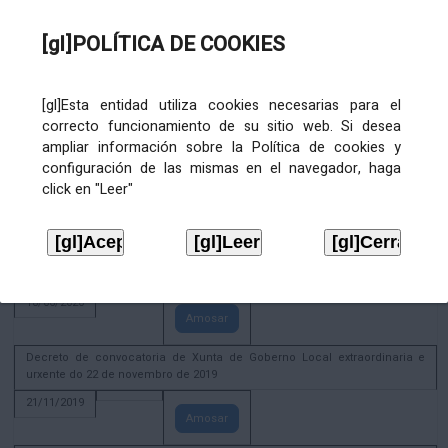
02/08/2022
[gl]POLÍTICA DE COOKIES
Amosar
ACTIVIDADE CORPORATIVA. Xunta de Goberno Local do 30 de decembro
de 2020
[gl]Esta entidad utiliza cookies necesarias para el
28/12/2020
correcto funcionamiento de su sitio web. Si desea
Amosar
ampliar información sobre la Política de cookies y
configuración de las mismas en el navegador, haga
ACTIVIDADE CORPORATIVA. Extracto do Pleno ordinario de data 2.7.2020
click en "Leer"
08/07/2020
Amosar
ACTIVIDADE CORPORATIVA. Extracto da Xunta de Goberno Local de 17 de
xuño de 2020
18/06/2020
Amosar
Decreto de convocatoria de Xunta de Goberno Local extraordinaria e
urxente do 22 de novembro de 2019
21/11/2019
Amosar