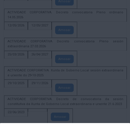
Amosar
ACTIVIDADE CORPORATIVA. Decreto convocatoria Pleno ordinario
14.05.2026
12/05/2026
12/05/2027
Amosar
ACTIVIDADE CORPORATIVA Decreto convocatoria Pleno sesión
extraordinaria 27.03.2026
25/03/2026
26/04/2027
Amosar
ACTIVIDADE CORPORATIVA. Xunta de Goberno Local sesión extraordinaria
e urxente do 29-10-2025
29/10/2025
29/11/2026
Amosar
ACTIVIDADE CORPORATIVA. Decreto de convocatoria da sesión
constitutiva da Xunta de Goberno Local extraordinaria e urxente 21.6.2023
22/06/2023
Amosar
Xunta de Goberno Local extraordinaria e urxente 01.08.2022