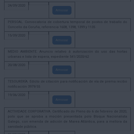
24/09/2020
Amosar
PERSOAL. Convocatoria de cobertura temporal de postos de traballo do
Concello da Coruña, referencia 1608, 1398, 1399 y 1135
15/09/2020
Amosar
MEDIO AMBIENTE. Anuncio relativo á autorización do uso das hortas
urbanas e lista de espera, expediente 541/2020/62
20/08/2020
Amosar
TESOURERÍA. Edicto de citación para notificación de vía de prema recibo
notificación 3979/55
19/06/2020
Amosar
ACTIVIDADE CORPORATIVA. Certificado do Pleno do 6 de febreiro de 2020,
polo que se aproba a moción presentada polo Bloque Nacionalista
Galego, con emenda de adición de Marea Atlántica, para a mellora da
sanidade pública.