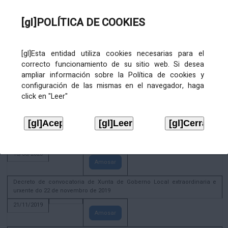
02/08/2022
[gl]POLÍTICA DE COOKIES
Amosar
ACTIVIDADE CORPORATIVA. Xunta de Goberno Local do 30 de decembro
de 2020
[gl]Esta entidad utiliza cookies necesarias para el
28/12/2020
correcto funcionamiento de su sitio web. Si desea
Amosar
ampliar información sobre la Política de cookies y
configuración de las mismas en el navegador, haga
ACTIVIDADE CORPORATIVA. Extracto do Pleno ordinario de data 2.7.2020
click en "Leer"
08/07/2020
Amosar
ACTIVIDADE CORPORATIVA. Extracto da Xunta de Goberno Local de 17 de
xuño de 2020
18/06/2020
Amosar
Decreto de convocatoria de Xunta de Goberno Local extraordinaria e
urxente do 22 de novembro de 2019
21/11/2019
Amosar