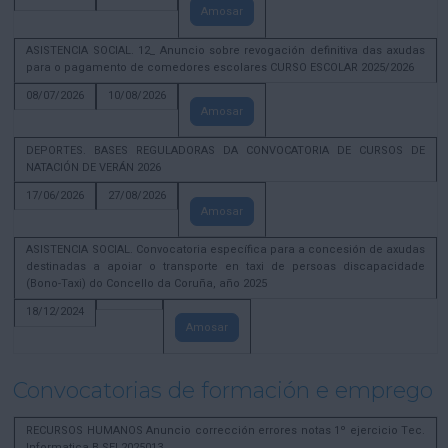
Amosar
ASISTENCIA SOCIAL. 12_ Anuncio sobre revogación definitiva das axudas
para o pagamento de comedores escolares CURSO ESCOLAR 2025/2026
08/07/2026
10/08/2026
Amosar
DEPORTES. BASES REGULADORAS DA CONVOCATORIA DE CURSOS DE
NATACIÓN DE VERÁN 2026
17/06/2026
27/08/2026
Amosar
ASISTENCIA SOCIAL. Convocatoria específica para a concesión de axudas
destinadas a apoiar o transporte en taxi de persoas discapacidade
(Bono-Taxi) do Concello da Coruña, año 2025
18/12/2024
Amosar
Convocatorias de formación e emprego
RECURSOS HUMANOS Anuncio corrección errores notas 1º ejercicio Tec.
Informatica B SEL2025013