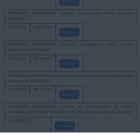
Amosar
ACTIVIDADE CORPORATIVA. Decreto convocatoria Pleno ordinario
14.05.2026
12/05/2026
12/05/2027
Amosar
ACTIVIDADE CORPORATIVA Decreto convocatoria Pleno sesión
extraordinaria 27.03.2026
25/03/2026
26/04/2027
Amosar
ACTIVIDADE CORPORATIVA. Xunta de Goberno Local sesión extraordinaria
e urxente do 29-10-2025
29/10/2025
29/11/2026
Amosar
ACTIVIDADE CORPORATIVA. Decreto de convocatoria da sesión
constitutiva da Xunta de Goberno Local extraordinaria e urxente 21.6.2023
22/06/2023
Amosar
Xunta de Goberno Local extraordinaria e urxente 01.08.2022