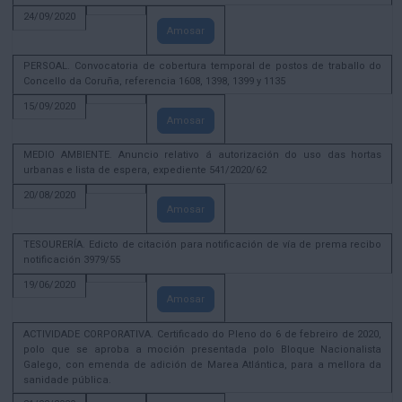
24/09/2020
Amosar
PERSOAL. Convocatoria de cobertura temporal de postos de traballo do
Concello da Coruña, referencia 1608, 1398, 1399 y 1135
15/09/2020
Amosar
MEDIO AMBIENTE. Anuncio relativo á autorización do uso das hortas
urbanas e lista de espera, expediente 541/2020/62
20/08/2020
Amosar
TESOURERÍA. Edicto de citación para notificación de vía de prema recibo
notificación 3979/55
19/06/2020
Amosar
ACTIVIDADE CORPORATIVA. Certificado do Pleno do 6 de febreiro de 2020,
polo que se aproba a moción presentada polo Bloque Nacionalista
Galego, con emenda de adición de Marea Atlántica, para a mellora da
sanidade pública.