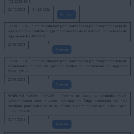
105/2025/8613
26/12/2025
31/12/2026
Amosar
TESOURERÍA. Edicto de citación para notificación por comparecencia de
requirimentos emitidos en procedementos de resolución de recursos de
reposición N2500029165
20/01/2025
Amosar
TESOURERÍA. Edicto de citación para notificación por comparecencia de
resolucións ditadas en procedementos de devolución de ingresos
N2500029132
20/01/2025
Amosar
BENESTAR SOCIAL. OMADAP - Servizo de Axuda a domicilio (SAD):
Determinación dos servizos mínimos na folga indefinida do SAD
prestado polo Concello de A Coruña, a partir do día 02/11/2022 Expd.:
105/2022/7331
03/11/2022
Amosar