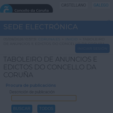
CASTELLANO
GALEGO
INICIO SEDE
SEDE ELECTRÓNICA
INICIO
09/08/2026 10:57:51
CORUNA.ES
>
INICIO
>
TABOLEIRO
DE ANUNCIOS E EDICTOS DO CONCELLO DA CORUÑA
INICIAR SESIÓN
INFORMACIÓN PÚBLICA
TABOLEIRO DE ANUNCIOS E
CARTAFOL CIDADÁN
EDICTOS DO CONCELLO DA
CORUÑA
UTILIDADES
Procura de publicacións
Descrición de publicación
AXUDA