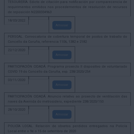
TESOURERÍA. Edicto de citación para notificación por comparecencia de
requirimentos emitidos nos procedementos de resolución de recursos
de reposición N2200334963
18/03/2022
Amosar
PERSOAL. Convocatoria de cobertura temporal de postos de traballo do
Concello da Coruña, referencia 1106, 1382 e 2182
22/12/2020
Amosar
PARTICIPACIÓN CIDADÁ. Programa proxecto II dispositivo de voluntariado
COVID 19 do Concello da Coruña, exp. 238/2020/254
03/11/2020
Amosar
PARTICIPACIÓN CIDADÁ. Anuncio relativo ao proxecto de ventilación das
naves da Avenida do metrosidero, expediente 238/2020/150
28/10/2020
Amosar
POLICÍA LOCAL. Relación de obxetos perdidos entregados na Policía
Local entre o 9e o 15 de setembro de 2020