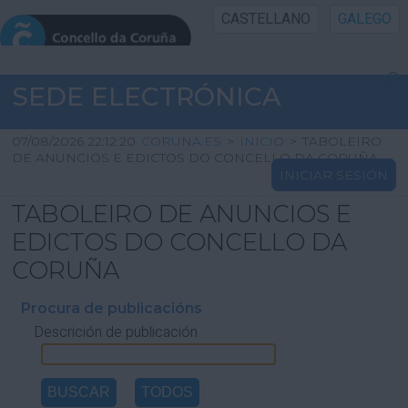
CASTELLANO
GALEGO
INICIO SEDE
SEDE ELECTRÓNICA
INICIO
07/08/2026 22:12:20
CORUNA.ES
>
INICIO
>
TABOLEIRO
DE ANUNCIOS E EDICTOS DO CONCELLO DA CORUÑA
INICIAR SESIÓN
INFORMACIÓN PÚBLICA
TABOLEIRO DE ANUNCIOS E
CARTAFOL CIDADÁN
EDICTOS DO CONCELLO DA
CORUÑA
UTILIDADES
Procura de publicacións
Descrición de publicación
AXUDA