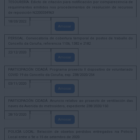
TESOURERÍA. Edicto de citación para notificación por comparecencia de
requirimentos emitidos nos procedementos de resolución de recursos
de reposición N2200334963
18/03/2022
Amosar
PERSOAL. Convocatoria de cobertura temporal de postos de traballo do
Concello da Coruña, referencia 1106, 1382 e 2182
22/12/2020
Amosar
PARTICIPACIÓN CIDADÁ. Programa proxecto II dispositivo de voluntariado
COVID 19 do Concello da Coruña, exp. 238/2020/254
03/11/2020
Amosar
PARTICIPACIÓN CIDADÁ. Anuncio relativo ao proxecto de ventilación das
naves da Avenida do metrosidero, expediente 238/2020/150
28/10/2020
Amosar
POLICÍA LOCAL. Relación de obxetos perdidos entregados na Policía
Local entre o 9e o 15 de setembro de 2020