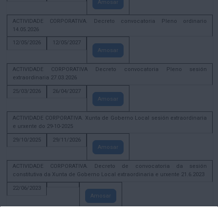
Amosar
ACTIVIDADE CORPORATIVA. Decreto convocatoria Pleno ordinario
14.05.2026
12/05/2026
12/05/2027
Amosar
ACTIVIDADE CORPORATIVA Decreto convocatoria Pleno sesión
extraordinaria 27.03.2026
25/03/2026
26/04/2027
Amosar
ACTIVIDADE CORPORATIVA. Xunta de Goberno Local sesión extraordinaria
e urxente do 29-10-2025
29/10/2025
29/11/2026
Amosar
ACTIVIDADE CORPORATIVA. Decreto de convocatoria da sesión
constitutiva da Xunta de Goberno Local extraordinaria e urxente 21.6.2023
22/06/2023
Amosar
Xunta de Goberno Local extraordinaria e urxente 01.08.2022