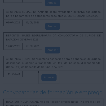
Amosar
ASISTENCIA SOCIAL. 12_ Anuncio sobre revogación definitiva das axudas
para o pagamento de comedores escolares CURSO ESCOLAR 2025/2026
08/07/2026
10/08/2026
Amosar
DEPORTES. BASES REGULADORAS DA CONVOCATORIA DE CURSOS DE
NATACIÓN DE VERÁN 2026
17/06/2026
27/08/2026
Amosar
ASISTENCIA SOCIAL. Convocatoria específica para a concesión de axudas
destinadas a apoiar o transporte en taxi de persoas discapacidade
(Bono-Taxi) do Concello da Coruña, año 2025
18/12/2024
Amosar
Convocatorias de formación e emprego
RECURSOS HUMANOS Anuncio corrección errores notas 1º ejercicio Tec.
Informatica B SEL2025013