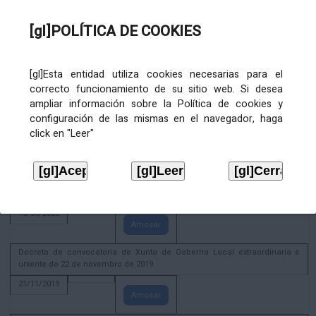
02/08/2022
[gl]POLÍTICA DE COOKIES
Amosar
ACTIVIDADE CORPORATIVA. Xunta de Goberno Local do 30 de decembro
de 2020
[gl]Esta entidad utiliza cookies necesarias para el
28/12/2020
correcto funcionamiento de su sitio web. Si desea
Amosar
ampliar información sobre la Política de cookies y
configuración de las mismas en el navegador, haga
ACTIVIDADE CORPORATIVA. Extracto do Pleno ordinario de data 2.7.2020
click en "Leer"
08/07/2020
Amosar
ACTIVIDADE CORPORATIVA. Extracto da Xunta de Goberno Local de 17 de
xuño de 2020
18/06/2020
Amosar
Decreto de convocatoria de Xunta de Goberno Local extraordinaria e
urxente do 22 de novembro de 2019
21/11/2019
Amosar