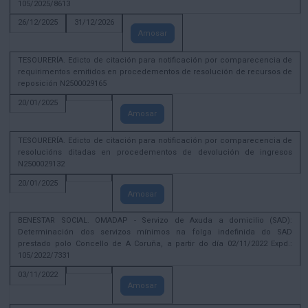
105/2025/8613
26/12/2025
31/12/2026
Amosar
TESOURERÍA. Edicto de citación para notificación por comparecencia de
requirimentos emitidos en procedementos de resolución de recursos de
reposición N2500029165
20/01/2025
Amosar
TESOURERÍA. Edicto de citación para notificación por comparecencia de
resolucións ditadas en procedementos de devolución de ingresos
N2500029132
20/01/2025
Amosar
BENESTAR SOCIAL. OMADAP - Servizo de Axuda a domicilio (SAD):
Determinación dos servizos mínimos na folga indefinida do SAD
prestado polo Concello de A Coruña, a partir do día 02/11/2022 Expd.:
105/2022/7331
03/11/2022
Amosar