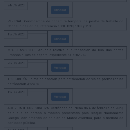
24/09/2020
Amosar
PERSOAL. Convocatoria de cobertura temporal de postos de traballo do
Concello da Coruña, referencia 1608, 1398, 1399 y 1135
15/09/2020
Amosar
MEDIO AMBIENTE. Anuncio relativo á autorización do uso das hortas
urbanas e lista de espera, expediente 541/2020/62
20/08/2020
Amosar
TESOURERÍA. Edicto de citación para notificación de vía de prema recibo
notificación 3979/55
19/06/2020
Amosar
ACTIVIDADE CORPORATIVA. Certificado do Pleno do 6 de febreiro de 2020,
polo que se aproba a moción presentada polo Bloque Nacionalista
Galego, con emenda de adición de Marea Atlántica, para a mellora da
sanidade pública.