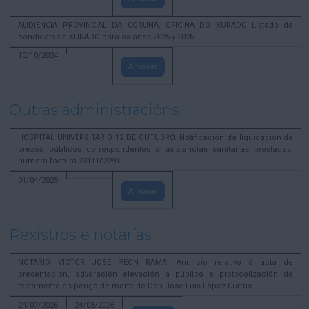
AUDIENCIA PROVINCIAL DA CORUÑA. OFICINA DO XURADO Listado de
candidatos a XURADO para os anos 2025 y 2026.
10/10/2024
Amosar
Outras administracións
HOSPITAL UNIVERSITARIO 12 DE OUTUBRO. Notificación da liquidación de
prezos públicos correspondentes a asistencias sanitarias prestadas,
número factura 2311102291
01/04/2025
Amosar
Rexistros e notarías
NOTARIO VICTOR JOSE PEON RAMA. Anuncio relativo á acta de
presentación, adveración elevación a público e protocolización de
testamento en perigo de morte de Don José-Luís López Currás.
24/07/2026
24/08/2026