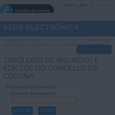
CASTELLANO
GALEGO
INICIO SEDE
SEDE ELECTRÓNICA
INICIO
09/08/2026 03:20:00
CORUNA.ES
>
INICIO
>
TABOLEIRO
DE ANUNCIOS E EDICTOS DO CONCELLO DA CORUÑA
INICIAR SESIÓN
INFORMACIÓN PÚBLICA
TABOLEIRO DE ANUNCIOS E
CARTAFOL CIDADÁN
EDICTOS DO CONCELLO DA
CORUÑA
UTILIDADES
Procura de publicacións
Descrición de publicación
AXUDA