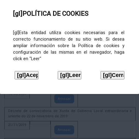
02/08/2022
[gl]POLÍTICA DE COOKIES
Amosar
ACTIVIDADE CORPORATIVA. Xunta de Goberno Local do 30 de decembro
de 2020
[gl]Esta entidad utiliza cookies necesarias para el
28/12/2020
correcto funcionamiento de su sitio web. Si desea
Amosar
ampliar información sobre la Política de cookies y
configuración de las mismas en el navegador, haga
ACTIVIDADE CORPORATIVA. Extracto do Pleno ordinario de data 2.7.2020
click en "Leer"
08/07/2020
Amosar
ACTIVIDADE CORPORATIVA. Extracto da Xunta de Goberno Local de 17 de
xuño de 2020
18/06/2020
Amosar
Decreto de convocatoria de Xunta de Goberno Local extraordinaria e
urxente do 22 de novembro de 2019
21/11/2019
Amosar