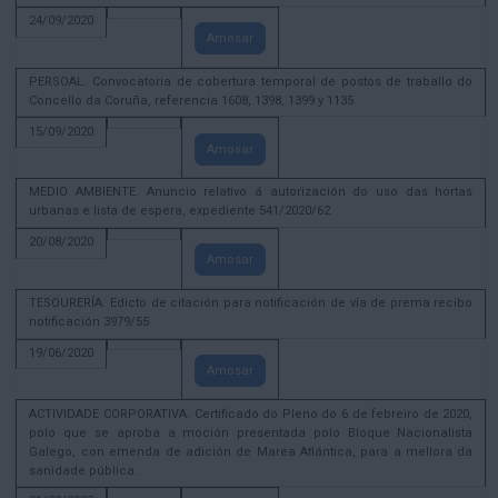
24/09/2020
Amosar
PERSOAL. Convocatoria de cobertura temporal de postos de traballo do
Concello da Coruña, referencia 1608, 1398, 1399 y 1135
15/09/2020
Amosar
MEDIO AMBIENTE. Anuncio relativo á autorización do uso das hortas
urbanas e lista de espera, expediente 541/2020/62
20/08/2020
Amosar
TESOURERÍA. Edicto de citación para notificación de vía de prema recibo
notificación 3979/55
19/06/2020
Amosar
ACTIVIDADE CORPORATIVA. Certificado do Pleno do 6 de febreiro de 2020,
polo que se aproba a moción presentada polo Bloque Nacionalista
Galego, con emenda de adición de Marea Atlántica, para a mellora da
sanidade pública.