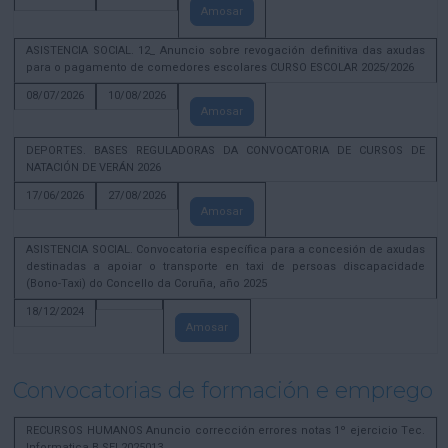
Amosar
ASISTENCIA SOCIAL. 12_ Anuncio sobre revogación definitiva das axudas
para o pagamento de comedores escolares CURSO ESCOLAR 2025/2026
08/07/2026
10/08/2026
Amosar
DEPORTES. BASES REGULADORAS DA CONVOCATORIA DE CURSOS DE
NATACIÓN DE VERÁN 2026
17/06/2026
27/08/2026
Amosar
ASISTENCIA SOCIAL. Convocatoria específica para a concesión de axudas
destinadas a apoiar o transporte en taxi de persoas discapacidade
(Bono-Taxi) do Concello da Coruña, año 2025
18/12/2024
Amosar
Convocatorias de formación e emprego
RECURSOS HUMANOS Anuncio corrección errores notas 1º ejercicio Tec.
Informatica B SEL2025013