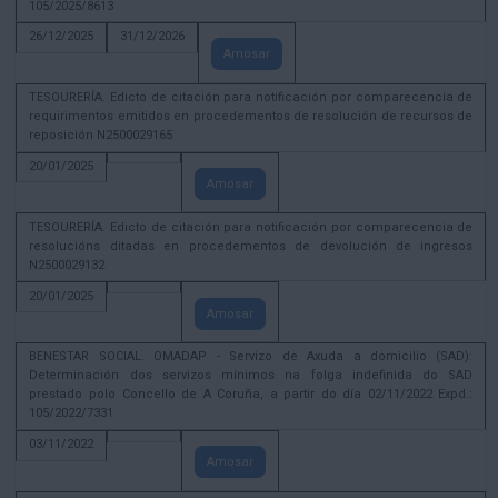
105/2025/8613
26/12/2025
31/12/2026
Amosar
TESOURERÍA. Edicto de citación para notificación por comparecencia de
requirimentos emitidos en procedementos de resolución de recursos de
reposición N2500029165
20/01/2025
Amosar
TESOURERÍA. Edicto de citación para notificación por comparecencia de
resolucións ditadas en procedementos de devolución de ingresos
N2500029132
20/01/2025
Amosar
BENESTAR SOCIAL. OMADAP - Servizo de Axuda a domicilio (SAD):
Determinación dos servizos mínimos na folga indefinida do SAD
prestado polo Concello de A Coruña, a partir do día 02/11/2022 Expd.:
105/2022/7331
03/11/2022
Amosar