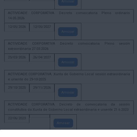
Amosar
ACTIVIDADE CORPORATIVA. Decreto convocatoria Pleno ordinario
14.05.2026
12/05/2026
12/05/2027
Amosar
ACTIVIDADE CORPORATIVA Decreto convocatoria Pleno sesión
extraordinaria 27.03.2026
25/03/2026
26/04/2027
Amosar
ACTIVIDADE CORPORATIVA. Xunta de Goberno Local sesión extraordinaria
e urxente do 29-10-2025
29/10/2025
29/11/2026
Amosar
ACTIVIDADE CORPORATIVA. Decreto de convocatoria da sesión
constitutiva da Xunta de Goberno Local extraordinaria e urxente 21.6.2023
22/06/2023
Amosar
Xunta de Goberno Local extraordinaria e urxente 01.08.2022