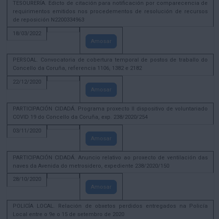
TESOURERÍA. Edicto de citación para notificación por comparecencia de
requirimentos emitidos nos procedementos de resolución de recursos
de reposición N2200334963
18/03/2022
Amosar
PERSOAL. Convocatoria de cobertura temporal de postos de traballo do
Concello da Coruña, referencia 1106, 1382 e 2182
22/12/2020
Amosar
PARTICIPACIÓN CIDADÁ. Programa proxecto II dispositivo de voluntariado
COVID 19 do Concello da Coruña, exp. 238/2020/254
03/11/2020
Amosar
PARTICIPACIÓN CIDADÁ. Anuncio relativo ao proxecto de ventilación das
naves da Avenida do metrosidero, expediente 238/2020/150
28/10/2020
Amosar
POLICÍA LOCAL. Relación de obxetos perdidos entregados na Policía
Local entre o 9e o 15 de setembro de 2020