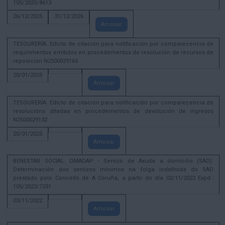
105/2025/8613
26/12/2025
31/12/2026
Amosar
TESOURERÍA. Edicto de citación para notificación por comparecencia de
requirimentos emitidos en procedementos de resolución de recursos de
reposición N2500029165
20/01/2025
Amosar
TESOURERÍA. Edicto de citación para notificación por comparecencia de
resolucións ditadas en procedementos de devolución de ingresos
N2500029132
20/01/2025
Amosar
BENESTAR SOCIAL. OMADAP - Servizo de Axuda a domicilio (SAD):
Determinación dos servizos mínimos na folga indefinida do SAD
prestado polo Concello de A Coruña, a partir do día 02/11/2022 Expd.:
105/2022/7331
03/11/2022
Amosar