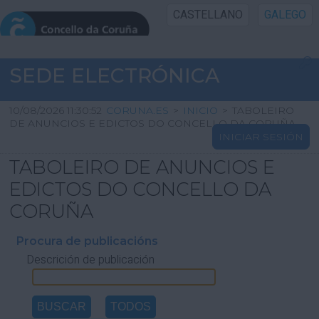
CASTELLANO
GALEGO
INICIO SEDE
SEDE ELECTRÓNICA
INICIO
10/08/2026 11:30:52
CORUNA.ES
>
INICIO
>
TABOLEIRO
DE ANUNCIOS E EDICTOS DO CONCELLO DA CORUÑA
INICIAR SESIÓN
INFORMACIÓN PÚBLICA
TABOLEIRO DE ANUNCIOS E
CARTAFOL CIDADÁN
EDICTOS DO CONCELLO DA
CORUÑA
UTILIDADES
Procura de publicacións
Descrición de publicación
AXUDA