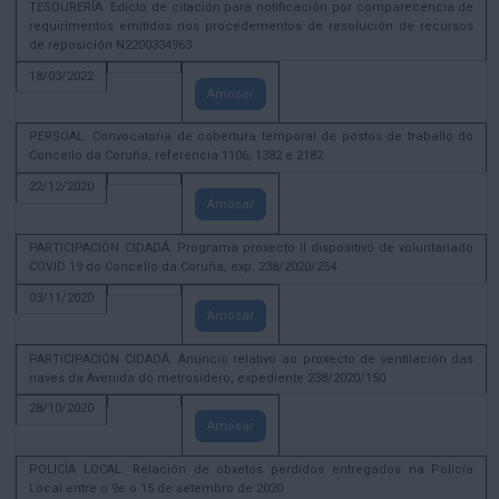
TESOURERÍA. Edicto de citación para notificación por comparecencia de
requirimentos emitidos nos procedementos de resolución de recursos
de reposición N2200334963
18/03/2022
Amosar
PERSOAL. Convocatoria de cobertura temporal de postos de traballo do
Concello da Coruña, referencia 1106, 1382 e 2182
22/12/2020
Amosar
PARTICIPACIÓN CIDADÁ. Programa proxecto II dispositivo de voluntariado
COVID 19 do Concello da Coruña, exp. 238/2020/254
03/11/2020
Amosar
PARTICIPACIÓN CIDADÁ. Anuncio relativo ao proxecto de ventilación das
naves da Avenida do metrosidero, expediente 238/2020/150
28/10/2020
Amosar
POLICÍA LOCAL. Relación de obxetos perdidos entregados na Policía
Local entre o 9e o 15 de setembro de 2020