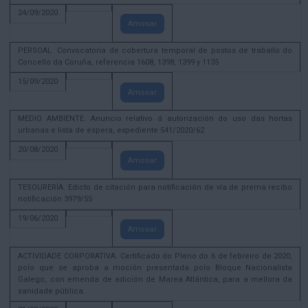
24/09/2020
Amosar
PERSOAL. Convocatoria de cobertura temporal de postos de traballo do
Concello da Coruña, referencia 1608, 1398, 1399 y 1135
15/09/2020
Amosar
MEDIO AMBIENTE. Anuncio relativo á autorización do uso das hortas
urbanas e lista de espera, expediente 541/2020/62
20/08/2020
Amosar
TESOURERÍA. Edicto de citación para notificación de vía de prema recibo
notificación 3979/55
19/06/2020
Amosar
ACTIVIDADE CORPORATIVA. Certificado do Pleno do 6 de febreiro de 2020,
polo que se aproba a moción presentada polo Bloque Nacionalista
Galego, con emenda de adición de Marea Atlántica, para a mellora da
sanidade pública.