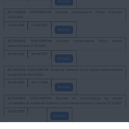
Amosar
ACTIVIDADE CORPORATIVA. Decreto convocatoria Pleno ordinario
14.05.2026
12/05/2026
12/05/2027
Amosar
ACTIVIDADE CORPORATIVA Decreto convocatoria Pleno sesión
extraordinaria 27.03.2026
25/03/2026
26/04/2027
Amosar
ACTIVIDADE CORPORATIVA. Xunta de Goberno Local sesión extraordinaria
e urxente do 29-10-2025
29/10/2025
29/11/2026
Amosar
ACTIVIDADE CORPORATIVA. Decreto de convocatoria da sesión
constitutiva da Xunta de Goberno Local extraordinaria e urxente 21.6.2023
22/06/2023
Amosar
Xunta de Goberno Local extraordinaria e urxente 01.08.2022