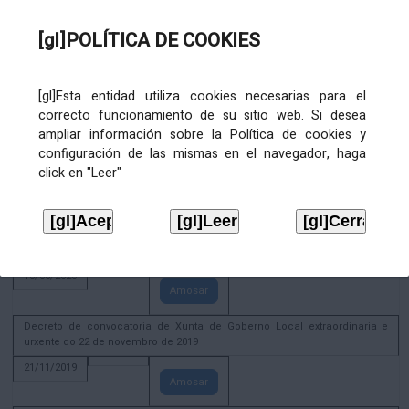
02/08/2022
[gl]POLÍTICA DE COOKIES
Amosar
ACTIVIDADE CORPORATIVA. Xunta de Goberno Local do 30 de decembro
de 2020
[gl]Esta entidad utiliza cookies necesarias para el
28/12/2020
correcto funcionamiento de su sitio web. Si desea
Amosar
ampliar información sobre la Política de cookies y
configuración de las mismas en el navegador, haga
ACTIVIDADE CORPORATIVA. Extracto do Pleno ordinario de data 2.7.2020
click en "Leer"
08/07/2020
Amosar
ACTIVIDADE CORPORATIVA. Extracto da Xunta de Goberno Local de 17 de
xuño de 2020
18/06/2020
Amosar
Decreto de convocatoria de Xunta de Goberno Local extraordinaria e
urxente do 22 de novembro de 2019
21/11/2019
Amosar