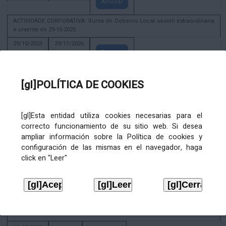
Amosar
ACTIVIDADE CORPORATIVA. Xunta de Goberno Local sesión extraordinaria
e urxente do 29-10-2025
29/10/2025
29/11/2026
Amosar
ACTIVIDADE CORPORATIVA. Decreto de convocatoria da sesión
constitutiva da Xunta de Goberno Local extraordinaria e urxente 21.6.2023
[gl]POLÍTICA DE COOKIES
22/06/2023
Amosar
[gl]Esta entidad utiliza cookies necesarias para el
Xunta de Goberno Local extraordinaria e urxente 01.08.2022
correcto funcionamiento de su sitio web. Si desea
02/08/2022
ampliar información sobre la Política de cookies y
Amosar
configuración de las mismas en el navegador, haga
click en "Leer"
ACTIVIDADE CORPORATIVA. Xunta de Goberno Local do 30 de decembro
de 2020
28/12/2020
Amosar
ACTIVIDADE CORPORATIVA. Extracto do Pleno ordinario de data 2.7.2020