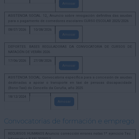
Amosar
ASISTENCIA SOCIAL. 12_ Anuncio sobre revogación definitiva das axudas
para o pagamento de comedores escolares CURSO ESCOLAR 2025/2026
08/07/2026
10/08/2026
Amosar
DEPORTES. BASES REGULADORAS DA CONVOCATORIA DE CURSOS DE
NATACIÓN DE VERÁN 2026
17/06/2026
27/08/2026
Amosar
ASISTENCIA SOCIAL. Convocatoria específica para a concesión de axudas
destinadas a apoiar o transporte en taxi de persoas discapacidade
(Bono-Taxi) do Concello da Coruña, año 2025
18/12/2024
Amosar
Convocatorias de formación e emprego
RECURSOS HUMANOS Anuncio corrección errores notas 1º ejercicio Tec.
Informatica B SEL2025013