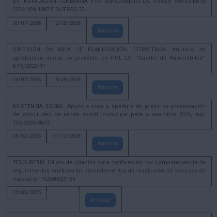
DE INSTALACIÓN FUNERARIA POR VENCEMENTO DO PRAZO EXPEDIENTE
2026/104/1887 E OUTROS 32
30/07/2026
12/08/2026
Amosar
DIRECCIÓN DA ÁREA DE PLANIFICACIÓN ESTRATÉXICA. Anuncio da
aprobación inicial do proxecto do POL L31 "Cuartel de Automóbiles",
DPE/2026/17
14/07/2026
14/08/2026
Amosar
ASISTENCIA SOCIAL. Anuncio para a apertura do prazo de presentación
de solicitudes de renda social municipal para o exercicio 2026, exp.
105/2025/8613
26/12/2025
31/12/2026
Amosar
TESOURERÍA. Edicto de citación para notificación por comparecencia de
requirimentos emitidos en procedementos de resolución de recursos de
reposición N2500029165
20/01/2025
Amosar