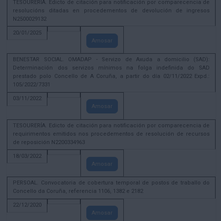
TESOURERÍA. Edicto de citación para notificación por comparecencia de
resolucións ditadas en procedementos de devolución de ingresos
N2500029132
20/01/2025
Amosar
BENESTAR SOCIAL. OMADAP - Servizo de Axuda a domicilio (SAD):
Determinación dos servizos mínimos na folga indefinida do SAD
prestado polo Concello de A Coruña, a partir do día 02/11/2022 Expd.:
105/2022/7331
03/11/2022
Amosar
TESOURERÍA. Edicto de citación para notificación por comparecencia de
requirimentos emitidos nos procedementos de resolución de recursos
de reposición N2200334963
18/03/2022
Amosar
PERSOAL. Convocatoria de cobertura temporal de postos de traballo do
Concello da Coruña, referencia 1106, 1382 e 2182
22/12/2020
Amosar