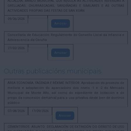
ALCALDÍA. BANDO MUNICIPAL QUE REGULA AS ACTIVIDADES REFERIDAS A
GRELLADAS, CHURRASCADAS, SARDIÑADAS E SIMILARES E AS OUTRAS
ACTIVIDADES PROPIAS DAS FESTAS DE SAN XOÁN
09/06/2026
Amosar
Concellaría de Educación. Regulamento do Consello Local da Infancia e
Adolescencia da Coruña
27/02/2026
Amosar
Outras publicacións municipais
ÁREA ECONOMÍA, FACENDA E RÉXIME INTERIOR. Aprobación do proxecto de
mellora e adaptación do aparcadoiro dos niveis -1 e -2 do Mercado
Municipal de Monte Alto, así como do expediente de licitación e do
prego da concesión demanial para o uso privativo deste ben de dominio
público
07/08/2026
17/09/2026
Amosar
CEMENTERIOS. ASUNTO: DECLARACIÓN DE EXTINCIÓN DO DEREITO DE USO