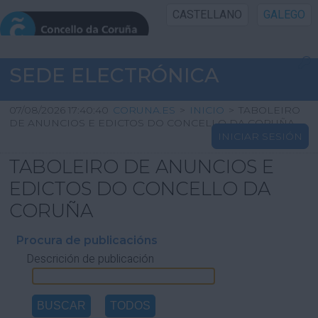
CASTELLANO
GALEGO
INICIO SEDE
SEDE ELECTRÓNICA
INICIO
07/08/2026 17:40:40
CORUNA.ES
>
INICIO
>
TABOLEIRO
DE ANUNCIOS E EDICTOS DO CONCELLO DA CORUÑA
INICIAR SESIÓN
INFORMACIÓN PÚBLICA
TABOLEIRO DE ANUNCIOS E
CARTAFOL CIDADÁN
EDICTOS DO CONCELLO DA
CORUÑA
UTILIDADES
Procura de publicacións
Descrición de publicación
AXUDA