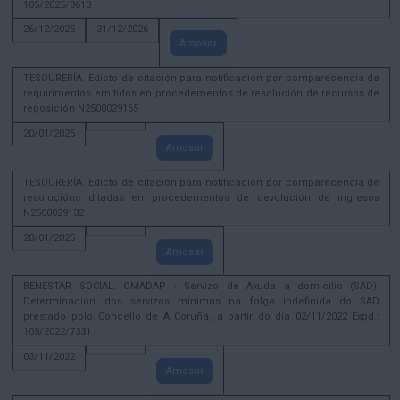
105/2025/8613
26/12/2025
31/12/2026
Amosar
TESOURERÍA. Edicto de citación para notificación por comparecencia de
requirimentos emitidos en procedementos de resolución de recursos de
reposición N2500029165
20/01/2025
Amosar
TESOURERÍA. Edicto de citación para notificación por comparecencia de
resolucións ditadas en procedementos de devolución de ingresos
N2500029132
20/01/2025
Amosar
BENESTAR SOCIAL. OMADAP - Servizo de Axuda a domicilio (SAD):
Determinación dos servizos mínimos na folga indefinida do SAD
prestado polo Concello de A Coruña, a partir do día 02/11/2022 Expd.:
105/2022/7331
03/11/2022
Amosar