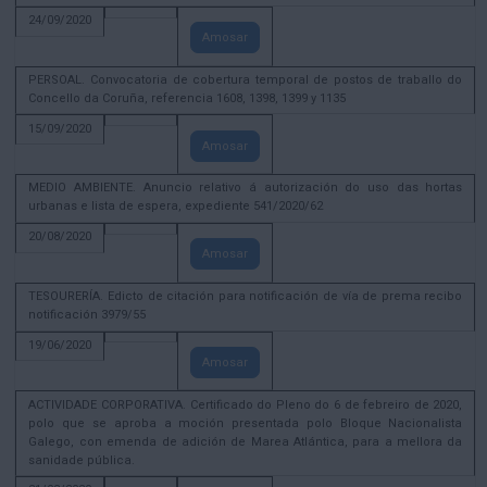
24/09/2020
Amosar
PERSOAL. Convocatoria de cobertura temporal de postos de traballo do
Concello da Coruña, referencia 1608, 1398, 1399 y 1135
15/09/2020
Amosar
MEDIO AMBIENTE. Anuncio relativo á autorización do uso das hortas
urbanas e lista de espera, expediente 541/2020/62
20/08/2020
Amosar
TESOURERÍA. Edicto de citación para notificación de vía de prema recibo
notificación 3979/55
19/06/2020
Amosar
ACTIVIDADE CORPORATIVA. Certificado do Pleno do 6 de febreiro de 2020,
polo que se aproba a moción presentada polo Bloque Nacionalista
Galego, con emenda de adición de Marea Atlántica, para a mellora da
sanidade pública.