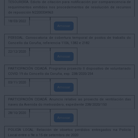
TESOURERÍA. Edicto de citación para notificación por comparecencia de
requirimentos emitidos nos procedementos de resolución de recursos
de reposición N2200334963
18/03/2022
Amosar
PERSOAL. Convocatoria de cobertura temporal de postos de traballo do
Concello da Coruña, referencia 1106, 1382 e 2182
22/12/2020
Amosar
PARTICIPACIÓN CIDADÁ. Programa proxecto II dispositivo de voluntariado
COVID 19 do Concello da Coruña, exp. 238/2020/254
03/11/2020
Amosar
PARTICIPACIÓN CIDADÁ. Anuncio relativo ao proxecto de ventilación das
naves da Avenida do metrosidero, expediente 238/2020/150
28/10/2020
Amosar
POLICÍA LOCAL. Relación de obxetos perdidos entregados na Policía
Local entre o 9e o 15 de setembro de 2020