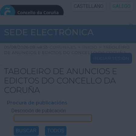
CASTELLANO
GALEGO
INICIO SEDE
SEDE ELECTRÓNICA
INICIO
09/08/2026 08:48:53
CORUNA.ES
>
INICIO
>
TABOLEIRO
DE ANUNCIOS E EDICTOS DO CONCELLO DA CORUÑA
INICIAR SESIÓN
INFORMACIÓN PÚBLICA
TABOLEIRO DE ANUNCIOS E
CARTAFOL CIDADÁN
EDICTOS DO CONCELLO DA
CORUÑA
UTILIDADES
Procura de publicacións
Descrición de publicación
AXUDA