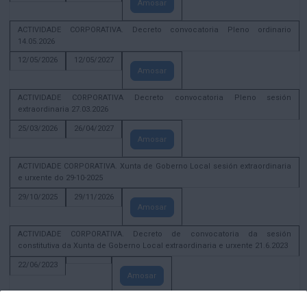
Amosar
ACTIVIDADE CORPORATIVA. Decreto convocatoria Pleno ordinario
14.05.2026
12/05/2026
12/05/2027
Amosar
ACTIVIDADE CORPORATIVA Decreto convocatoria Pleno sesión
extraordinaria 27.03.2026
25/03/2026
26/04/2027
Amosar
ACTIVIDADE CORPORATIVA. Xunta de Goberno Local sesión extraordinaria
e urxente do 29-10-2025
29/10/2025
29/11/2026
Amosar
ACTIVIDADE CORPORATIVA. Decreto de convocatoria da sesión
constitutiva da Xunta de Goberno Local extraordinaria e urxente 21.6.2023
22/06/2023
Amosar
Xunta de Goberno Local extraordinaria e urxente 01.08.2022