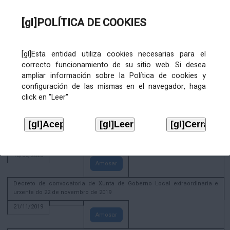
02/08/2022
[gl]POLÍTICA DE COOKIES
Amosar
ACTIVIDADE CORPORATIVA. Xunta de Goberno Local do 30 de decembro
de 2020
[gl]Esta entidad utiliza cookies necesarias para el
28/12/2020
correcto funcionamiento de su sitio web. Si desea
Amosar
ampliar información sobre la Política de cookies y
configuración de las mismas en el navegador, haga
ACTIVIDADE CORPORATIVA. Extracto do Pleno ordinario de data 2.7.2020
click en "Leer"
08/07/2020
Amosar
ACTIVIDADE CORPORATIVA. Extracto da Xunta de Goberno Local de 17 de
xuño de 2020
18/06/2020
Amosar
Decreto de convocatoria de Xunta de Goberno Local extraordinaria e
urxente do 22 de novembro de 2019
21/11/2019
Amosar