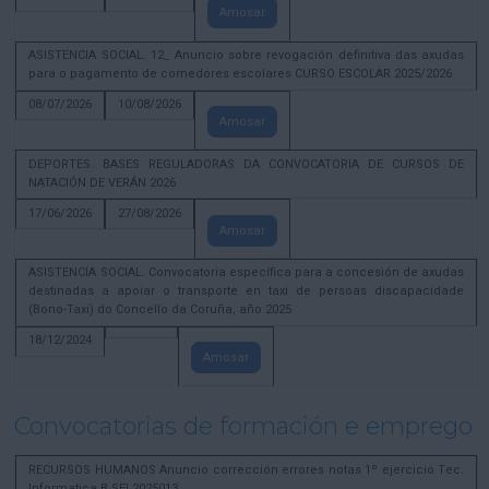
Amosar
ASISTENCIA SOCIAL. 12_ Anuncio sobre revogación definitiva das axudas
para o pagamento de comedores escolares CURSO ESCOLAR 2025/2026
08/07/2026
10/08/2026
Amosar
DEPORTES. BASES REGULADORAS DA CONVOCATORIA DE CURSOS DE
NATACIÓN DE VERÁN 2026
17/06/2026
27/08/2026
Amosar
ASISTENCIA SOCIAL. Convocatoria específica para a concesión de axudas
destinadas a apoiar o transporte en taxi de persoas discapacidade
(Bono-Taxi) do Concello da Coruña, año 2025
18/12/2024
Amosar
Convocatorias de formación e emprego
RECURSOS HUMANOS Anuncio corrección errores notas 1º ejercicio Tec.
Informatica B SEL2025013