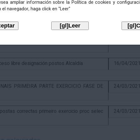
esea ampliar información sobre la Política de cookies y configurac
 el navegador, haga click en "Leer"
itiva concurso e anuncio final do proceso de
19/02/202
óns ao segundo exercicio proceso selectivo
17/04/202
o libre designación postos Alcaldía
16/04/202
NAIS PRIMEIRA PARTE EXERCICIO FASE DE
24/03/202
stas correctas primeiro exercicio proc selec
24/03/202