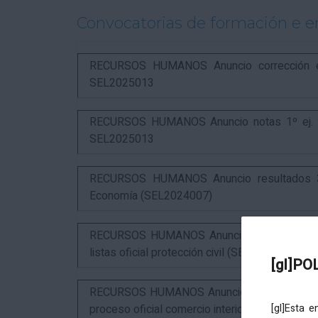
Convocatorias de formación e 
RECURSOS HUMANOS Anuncio corrección err
SEL2025013
RECURSOS HUMANOS Anuncio notas 1º ej. y c
SEL2025013
RECURSOS HUMANOS Anuncio resultados 3º 
Economía (SEL2024007)
RECURSOS HUMANOS Anuncio resultados 1º ex
listas oficial protección civil (SEL2026016)
[gl]PO
RECURSOS HUMANOS Anuncio resultados 2º ex
proceso oficial comercio interior (SEL2023015
[gl]Esta 