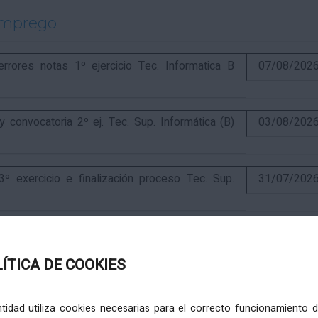
emprego
ores notas 1º ejercicio Tec. Informatica B
07/08/202
onvocatoria 2º ej. Tec. Sup. Informática (B)
03/08/202
exercicio e finalización proceso Tec. Sup.
31/07/202
ercicio e anuncio final proceso elaboración
24/07/202
LÍTICA DE COOKIES
ercicio e puntuación provisional de concurso
10/07/202
entidad utiliza cookies necesarias para el correcto funcionamiento d