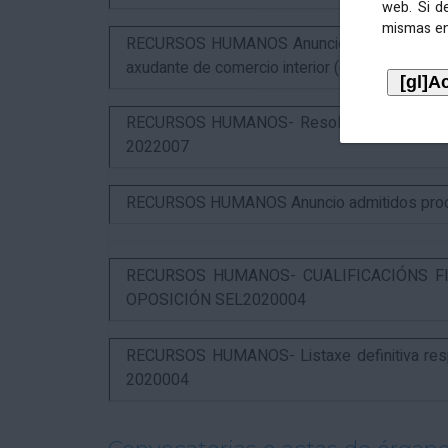
web. Si d
mismas en
RECURSOS HUMANOS Anuncio puntuación defin
axudante de comercio interior (estabilización)
RECURSOS HUMANOS- Resolución das alegaci
2022007
RECURSOS HUMANOS Anuncio admitidos proces
RECURSOS HUMANOS- CUALIFICACIÓNS FI
OPOSICIÓN SEL2020004
RECURSOS HUMANOS- Listaxe definitiva respo
2020004