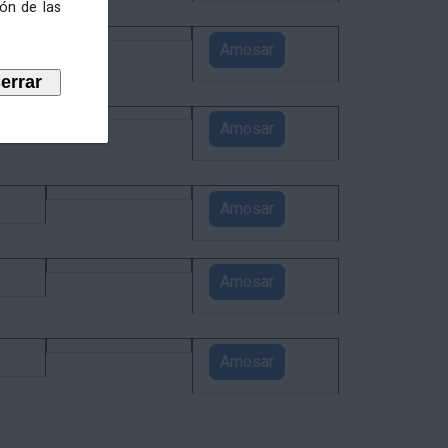
ión de las
4
Amosar
3
Amosar
1
Amosar
1
Amosar
1
Amosar