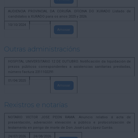
AUDIENCIA PROVINCIAL DA CORUÑA. OFICINA DO XURADO Listado de
candidatos a XURADO para os anos 2025 y 2026.
10/10/2024
Amosar
Outras administracións
HOSPITAL UNIVERSITARIO 12 DE OUTUBRO. Notificación da liquidación de
prezos públicos correspondentes a asistencias sanitarias prestadas,
número factura 2311102291
01/04/2025
Amosar
Rexistros e notarías
NOTARIO VICTOR JOSE PEON RAMA. Anuncio relativo á acta de
presentación, adveración elevación a público e protocolización de
testamento en perigo de morte de Don José-Luís López Currás.
24/07/2026
24/08/2026