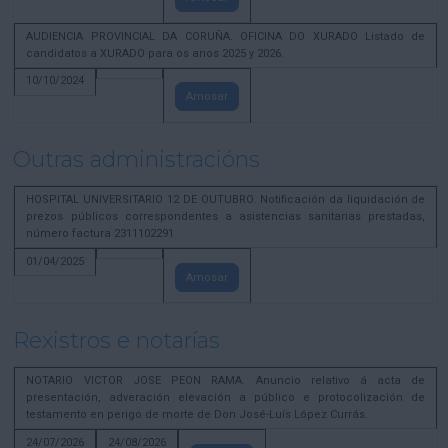
AUDIENCIA PROVINCIAL DA CORUÑA. OFICINA DO XURADO Listado de
candidatos a XURADO para os anos 2025 y 2026.
10/10/2024
Amosar
Outras administracións
HOSPITAL UNIVERSITARIO 12 DE OUTUBRO. Notificación da liquidación de
prezos públicos correspondentes a asistencias sanitarias prestadas,
número factura 2311102291
01/04/2025
Amosar
Rexistros e notarías
NOTARIO VICTOR JOSE PEON RAMA. Anuncio relativo á acta de
presentación, adveración elevación a público e protocolización de
testamento en perigo de morte de Don José-Luís López Currás.
24/07/2026
24/08/2026