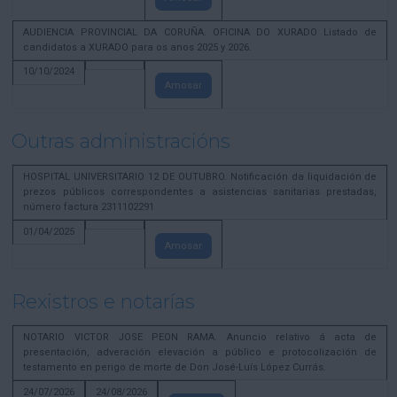
AUDIENCIA PROVINCIAL DA CORUÑA. OFICINA DO XURADO Listado de
candidatos a XURADO para os anos 2025 y 2026.
10/10/2024
Amosar
Outras administracións
HOSPITAL UNIVERSITARIO 12 DE OUTUBRO. Notificación da liquidación de
prezos públicos correspondentes a asistencias sanitarias prestadas,
número factura 2311102291
01/04/2025
Amosar
Rexistros e notarías
NOTARIO VICTOR JOSE PEON RAMA. Anuncio relativo á acta de
presentación, adveración elevación a público e protocolización de
testamento en perigo de morte de Don José-Luís López Currás.
24/07/2026
24/08/2026