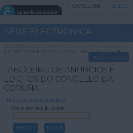
CASTELLANO
GALEGO
INICIO SEDE
SEDE ELECTRÓNICA
INICIO
10/08/2026 12:03:33
CORUNA.ES
>
INICIO
>
TABOLEIRO
DE ANUNCIOS E EDICTOS DO CONCELLO DA CORUÑA
INICIAR SESIÓN
INFORMACIÓN PÚBLICA
TABOLEIRO DE ANUNCIOS E
CARTAFOL CIDADÁN
EDICTOS DO CONCELLO DA
CORUÑA
UTILIDADES
Procura de publicacións
Descrición de publicación
AXUDA