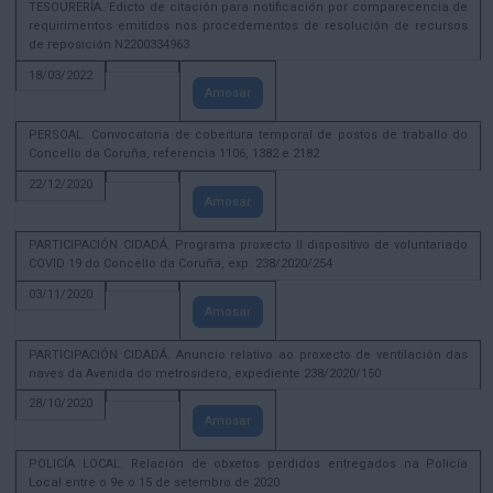
TESOURERÍA. Edicto de citación para notificación por comparecencia de
requirimentos emitidos nos procedementos de resolución de recursos
de reposición N2200334963
18/03/2022
Amosar
PERSOAL. Convocatoria de cobertura temporal de postos de traballo do
Concello da Coruña, referencia 1106, 1382 e 2182
22/12/2020
Amosar
PARTICIPACIÓN CIDADÁ. Programa proxecto II dispositivo de voluntariado
COVID 19 do Concello da Coruña, exp. 238/2020/254
03/11/2020
Amosar
PARTICIPACIÓN CIDADÁ. Anuncio relativo ao proxecto de ventilación das
naves da Avenida do metrosidero, expediente 238/2020/150
28/10/2020
Amosar
POLICÍA LOCAL. Relación de obxetos perdidos entregados na Policía
Local entre o 9e o 15 de setembro de 2020