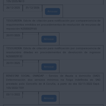
105/2025/8613
26/12/2025
31/12/2026
Amosar
TESOURERÍA. Edicto de citación para notificación por comparecencia de
requirimentos emitidos en procedementos de resolución de recursos de
reposición N2500029165
20/01/2025
Amosar
TESOURERÍA. Edicto de citación para notificación por comparecencia de
resolucións ditadas en procedementos de devolución de ingresos
N2500029132
20/01/2025
Amosar
BENESTAR SOCIAL. OMADAP - Servizo de Axuda a domicilio (SAD):
Determinación dos servizos mínimos na folga indefinida do SAD
prestado polo Concello de A Coruña, a partir do día 02/11/2022 Expd.:
105/2022/7331
03/11/2022
Amosar