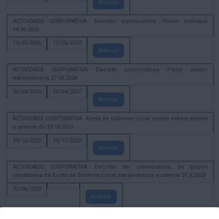
Amosar
ACTIVIDADE CORPORATIVA. Decreto convocatoria Pleno ordinario
14.05.2026
12/05/2026
12/05/2027
Amosar
ACTIVIDADE CORPORATIVA Decreto convocatoria Pleno sesión
extraordinaria 27.03.2026
25/03/2026
26/04/2027
Amosar
ACTIVIDADE CORPORATIVA. Xunta de Goberno Local sesión extraordinaria
e urxente do 29-10-2025
29/10/2025
29/11/2026
Amosar
ACTIVIDADE CORPORATIVA. Decreto de convocatoria da sesión
constitutiva da Xunta de Goberno Local extraordinaria e urxente 21.6.2023
22/06/2023
Amosar
Xunta de Goberno Local extraordinaria e urxente 01.08.2022