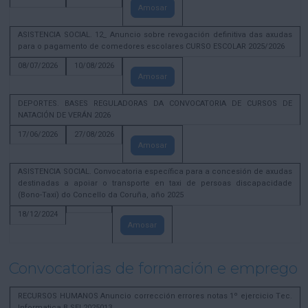
Amosar
ASISTENCIA SOCIAL. 12_ Anuncio sobre revogación definitiva das axudas
para o pagamento de comedores escolares CURSO ESCOLAR 2025/2026
08/07/2026
10/08/2026
Amosar
DEPORTES. BASES REGULADORAS DA CONVOCATORIA DE CURSOS DE
NATACIÓN DE VERÁN 2026
17/06/2026
27/08/2026
Amosar
ASISTENCIA SOCIAL. Convocatoria específica para a concesión de axudas
destinadas a apoiar o transporte en taxi de persoas discapacidade
(Bono-Taxi) do Concello da Coruña, año 2025
18/12/2024
Amosar
Convocatorias de formación e emprego
RECURSOS HUMANOS Anuncio corrección errores notas 1º ejercicio Tec.
Informatica B SEL2025013