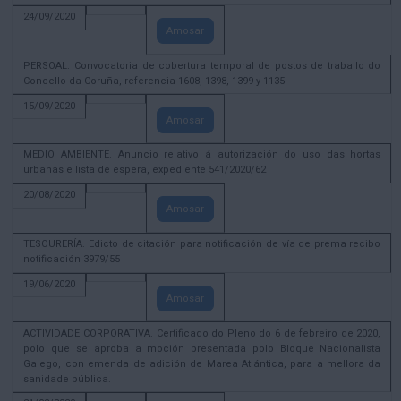
24/09/2020
Amosar
PERSOAL. Convocatoria de cobertura temporal de postos de traballo do
Concello da Coruña, referencia 1608, 1398, 1399 y 1135
15/09/2020
Amosar
MEDIO AMBIENTE. Anuncio relativo á autorización do uso das hortas
urbanas e lista de espera, expediente 541/2020/62
20/08/2020
Amosar
TESOURERÍA. Edicto de citación para notificación de vía de prema recibo
notificación 3979/55
19/06/2020
Amosar
ACTIVIDADE CORPORATIVA. Certificado do Pleno do 6 de febreiro de 2020,
polo que se aproba a moción presentada polo Bloque Nacionalista
Galego, con emenda de adición de Marea Atlántica, para a mellora da
sanidade pública.