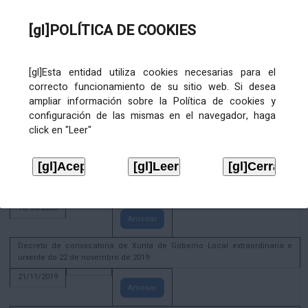
02/08/2022
[gl]POLÍTICA DE COOKIES
Amosar
ACTIVIDADE CORPORATIVA. Xunta de Goberno Local do 30 de decembro
de 2020
[gl]Esta entidad utiliza cookies necesarias para el
28/12/2020
correcto funcionamiento de su sitio web. Si desea
Amosar
ampliar información sobre la Política de cookies y
configuración de las mismas en el navegador, haga
ACTIVIDADE CORPORATIVA. Extracto do Pleno ordinario de data 2.7.2020
click en "Leer"
08/07/2020
Amosar
ACTIVIDADE CORPORATIVA. Extracto da Xunta de Goberno Local de 17 de
xuño de 2020
18/06/2020
Amosar
Decreto de convocatoria de Xunta de Goberno Local extraordinaria e
urxente do 22 de novembro de 2019
21/11/2019
Amosar