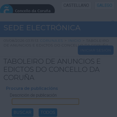
CASTELLANO
GALEGO
INICIO SEDE
SEDE ELECTRÓNICA
INICIO
09/08/2026 03:19:13
CORUNA.ES
>
INICIO
>
TABOLEIRO
DE ANUNCIOS E EDICTOS DO CONCELLO DA CORUÑA
INICIAR SESIÓN
INFORMACIÓN PÚBLICA
TABOLEIRO DE ANUNCIOS E
CARTAFOL CIDADÁN
EDICTOS DO CONCELLO DA
CORUÑA
UTILIDADES
Procura de publicacións
Descrición de publicación
AXUDA