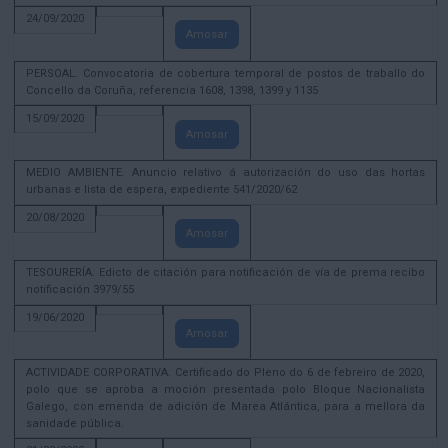
24/09/2020
Amosar
PERSOAL. Convocatoria de cobertura temporal de postos de traballo do
Concello da Coruña, referencia 1608, 1398, 1399 y 1135
15/09/2020
Amosar
MEDIO AMBIENTE. Anuncio relativo á autorización do uso das hortas
urbanas e lista de espera, expediente 541/2020/62
20/08/2020
Amosar
TESOURERÍA. Edicto de citación para notificación de vía de prema recibo
notificación 3979/55
19/06/2020
Amosar
ACTIVIDADE CORPORATIVA. Certificado do Pleno do 6 de febreiro de 2020,
polo que se aproba a moción presentada polo Bloque Nacionalista
Galego, con emenda de adición de Marea Atlántica, para a mellora da
sanidade pública.