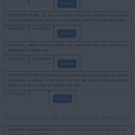
Amosar
ASISTENCIA SOCIAL. 12_ Anuncio sobre revogación definitiva das axudas
para o pagamento de comedores escolares CURSO ESCOLAR 2025/2026
08/07/2026
10/08/2026
Amosar
DEPORTES. BASES REGULADORAS DA CONVOCATORIA DE CURSOS DE
NATACIÓN DE VERÁN 2026
17/06/2026
27/08/2026
Amosar
ASISTENCIA SOCIAL. Convocatoria específica para a concesión de axudas
destinadas a apoiar o transporte en taxi de persoas discapacidade
(Bono-Taxi) do Concello da Coruña, año 2025
18/12/2024
Amosar
Convocatorias de formación e emprego
RECURSOS HUMANOS Anuncio corrección errores notas 1º ejercicio Tec.
Informatica B SEL2025013