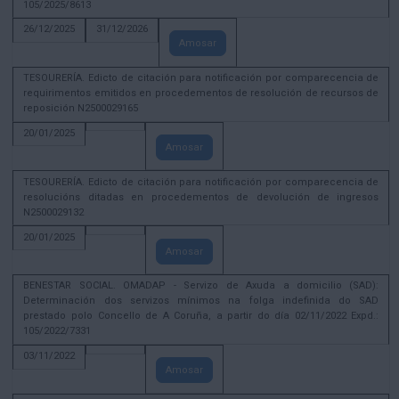
105/2025/8613
26/12/2025
31/12/2026
Amosar
TESOURERÍA. Edicto de citación para notificación por comparecencia de
requirimentos emitidos en procedementos de resolución de recursos de
reposición N2500029165
20/01/2025
Amosar
TESOURERÍA. Edicto de citación para notificación por comparecencia de
resolucións ditadas en procedementos de devolución de ingresos
N2500029132
20/01/2025
Amosar
BENESTAR SOCIAL. OMADAP - Servizo de Axuda a domicilio (SAD):
Determinación dos servizos mínimos na folga indefinida do SAD
prestado polo Concello de A Coruña, a partir do día 02/11/2022 Expd.:
105/2022/7331
03/11/2022
Amosar