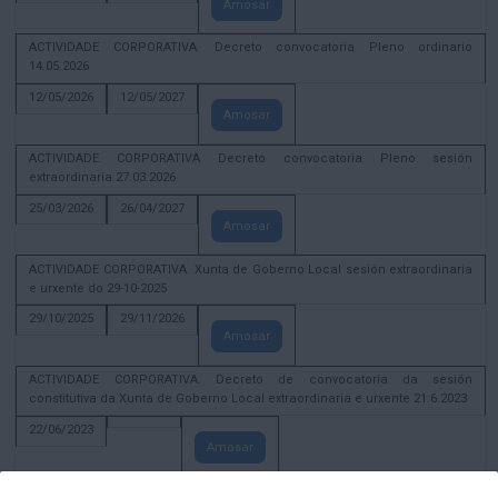
Amosar
ACTIVIDADE CORPORATIVA. Decreto convocatoria Pleno ordinario
14.05.2026
12/05/2026
12/05/2027
Amosar
ACTIVIDADE CORPORATIVA Decreto convocatoria Pleno sesión
extraordinaria 27.03.2026
25/03/2026
26/04/2027
Amosar
ACTIVIDADE CORPORATIVA. Xunta de Goberno Local sesión extraordinaria
e urxente do 29-10-2025
29/10/2025
29/11/2026
Amosar
ACTIVIDADE CORPORATIVA. Decreto de convocatoria da sesión
constitutiva da Xunta de Goberno Local extraordinaria e urxente 21.6.2023
22/06/2023
Amosar
Xunta de Goberno Local extraordinaria e urxente 01.08.2022