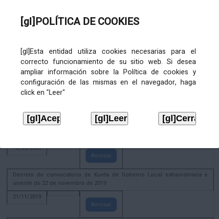
02/08/2022
[gl]POLÍTICA DE COOKIES
Amosar
ACTIVIDADE CORPORATIVA. Xunta de Goberno Local do 30 de decembro
de 2020
[gl]Esta entidad utiliza cookies necesarias para el
28/12/2020
correcto funcionamiento de su sitio web. Si desea
Amosar
ampliar información sobre la Política de cookies y
configuración de las mismas en el navegador, haga
ACTIVIDADE CORPORATIVA. Extracto do Pleno ordinario de data 2.7.2020
click en "Leer"
08/07/2020
Amosar
ACTIVIDADE CORPORATIVA. Extracto da Xunta de Goberno Local de 17 de
xuño de 2020
18/06/2020
Amosar
Decreto de convocatoria de Xunta de Goberno Local extraordinaria e
urxente do 22 de novembro de 2019
21/11/2019
Amosar