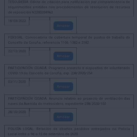
TESOURERÍA. Edicto de citación para notificación por comparecencia de
requirimentos emitidos nos procedementos de resolución de recursos
de reposición N2200334963
18/03/2022
Amosar
PERSOAL. Convocatoria de cobertura temporal de postos de traballo do
Concello da Coruña, referencia 1106, 1382 e 2182
22/12/2020
Amosar
PARTICIPACIÓN CIDADÁ. Programa proxecto II dispositivo de voluntariado
COVID 19 do Concello da Coruña, exp. 238/2020/254
03/11/2020
Amosar
PARTICIPACIÓN CIDADÁ. Anuncio relativo ao proxecto de ventilación das
naves da Avenida do metrosidero, expediente 238/2020/150
28/10/2020
Amosar
POLICÍA LOCAL. Relación de obxetos perdidos entregados na Policía
Local entre o 9e o 15 de setembro de 2020