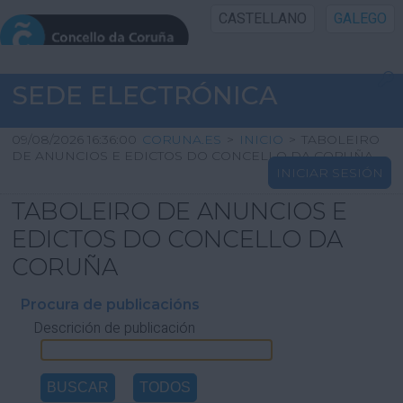
CASTELLANO
GALEGO
INICIO SEDE
SEDE ELECTRÓNICA
INICIO
09/08/2026 16:36:00
CORUNA.ES
>
INICIO
>
TABOLEIRO
DE ANUNCIOS E EDICTOS DO CONCELLO DA CORUÑA
INICIAR SESIÓN
INFORMACIÓN PÚBLICA
TABOLEIRO DE ANUNCIOS E
CARTAFOL CIDADÁN
EDICTOS DO CONCELLO DA
CORUÑA
UTILIDADES
Procura de publicacións
Descrición de publicación
AXUDA