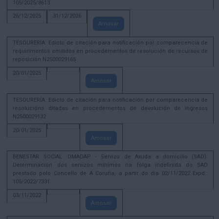
105/2025/8613
26/12/2025
31/12/2026
Amosar
TESOURERÍA. Edicto de citación para notificación por comparecencia de
requirimentos emitidos en procedementos de resolución de recursos de
reposición N2500029165
20/01/2025
Amosar
TESOURERÍA. Edicto de citación para notificación por comparecencia de
resolucións ditadas en procedementos de devolución de ingresos
N2500029132
20/01/2025
Amosar
BENESTAR SOCIAL. OMADAP - Servizo de Axuda a domicilio (SAD):
Determinación dos servizos mínimos na folga indefinida do SAD
prestado polo Concello de A Coruña, a partir do día 02/11/2022 Expd.:
105/2022/7331
03/11/2022
Amosar