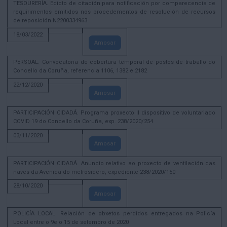
TESOURERÍA. Edicto de citación para notificación por comparecencia de
requirimentos emitidos nos procedementos de resolución de recursos
de reposición N2200334963
18/03/2022
Amosar
PERSOAL. Convocatoria de cobertura temporal de postos de traballo do
Concello da Coruña, referencia 1106, 1382 e 2182
22/12/2020
Amosar
PARTICIPACIÓN CIDADÁ. Programa proxecto II dispositivo de voluntariado
COVID 19 do Concello da Coruña, exp. 238/2020/254
03/11/2020
Amosar
PARTICIPACIÓN CIDADÁ. Anuncio relativo ao proxecto de ventilación das
naves da Avenida do metrosidero, expediente 238/2020/150
28/10/2020
Amosar
POLICÍA LOCAL. Relación de obxetos perdidos entregados na Policía
Local entre o 9e o 15 de setembro de 2020