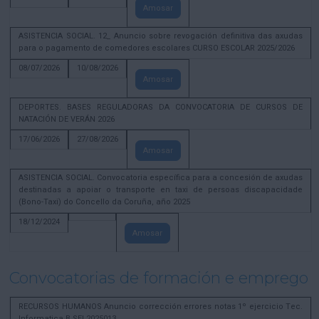
Amosar
ASISTENCIA SOCIAL. 12_ Anuncio sobre revogación definitiva das axudas
para o pagamento de comedores escolares CURSO ESCOLAR 2025/2026
08/07/2026
10/08/2026
Amosar
DEPORTES. BASES REGULADORAS DA CONVOCATORIA DE CURSOS DE
NATACIÓN DE VERÁN 2026
17/06/2026
27/08/2026
Amosar
ASISTENCIA SOCIAL. Convocatoria específica para a concesión de axudas
destinadas a apoiar o transporte en taxi de persoas discapacidade
(Bono-Taxi) do Concello da Coruña, año 2025
18/12/2024
Amosar
Convocatorias de formación e emprego
RECURSOS HUMANOS Anuncio corrección errores notas 1º ejercicio Tec.
Informatica B SEL2025013