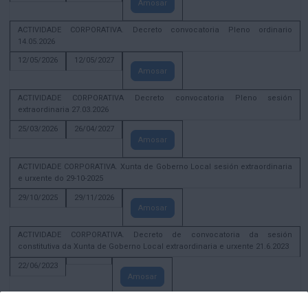
Amosar
ACTIVIDADE CORPORATIVA. Decreto convocatoria Pleno ordinario
14.05.2026
12/05/2026
12/05/2027
Amosar
ACTIVIDADE CORPORATIVA Decreto convocatoria Pleno sesión
extraordinaria 27.03.2026
25/03/2026
26/04/2027
Amosar
ACTIVIDADE CORPORATIVA. Xunta de Goberno Local sesión extraordinaria
e urxente do 29-10-2025
29/10/2025
29/11/2026
Amosar
ACTIVIDADE CORPORATIVA. Decreto de convocatoria da sesión
constitutiva da Xunta de Goberno Local extraordinaria e urxente 21.6.2023
22/06/2023
Amosar
Xunta de Goberno Local extraordinaria e urxente 01.08.2022