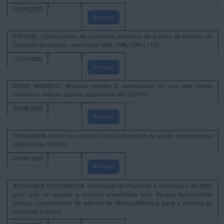
24/09/2020
Amosar
PERSOAL. Convocatoria de cobertura temporal de postos de traballo do
Concello da Coruña, referencia 1608, 1398, 1399 y 1135
15/09/2020
Amosar
MEDIO AMBIENTE. Anuncio relativo á autorización do uso das hortas
urbanas e lista de espera, expediente 541/2020/62
20/08/2020
Amosar
TESOURERÍA. Edicto de citación para notificación de vía de prema recibo
notificación 3979/55
19/06/2020
Amosar
ACTIVIDADE CORPORATIVA. Certificado do Pleno do 6 de febreiro de 2020,
polo que se aproba a moción presentada polo Bloque Nacionalista
Galego, con emenda de adición de Marea Atlántica, para a mellora da
sanidade pública.