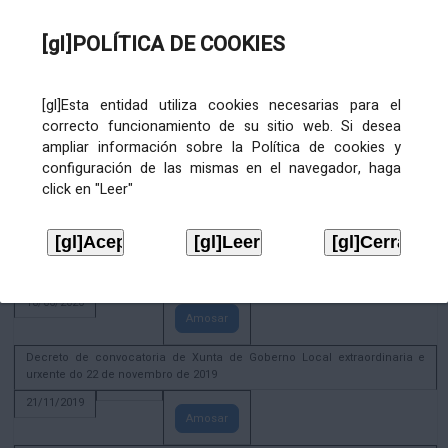
02/08/2022
[gl]POLÍTICA DE COOKIES
Amosar
ACTIVIDADE CORPORATIVA. Xunta de Goberno Local do 30 de decembro
de 2020
[gl]Esta entidad utiliza cookies necesarias para el
28/12/2020
correcto funcionamiento de su sitio web. Si desea
Amosar
ampliar información sobre la Política de cookies y
configuración de las mismas en el navegador, haga
ACTIVIDADE CORPORATIVA. Extracto do Pleno ordinario de data 2.7.2020
click en "Leer"
08/07/2020
Amosar
ACTIVIDADE CORPORATIVA. Extracto da Xunta de Goberno Local de 17 de
xuño de 2020
18/06/2020
Amosar
Decreto de convocatoria de Xunta de Goberno Local extraordinaria e
urxente do 22 de novembro de 2019
21/11/2019
Amosar