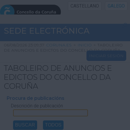
CASTELLANO
GALEGO
INICIO SEDE
SEDE ELECTRÓNICA
INICIO
06/08/2026 23:09:37
CORUNA.ES
>
INICIO
>
TABOLEIRO
DE ANUNCIOS E EDICTOS DO CONCELLO DA CORUÑA
INICIAR SESIÓN
INFORMACIÓN PÚBLICA
TABOLEIRO DE ANUNCIOS E
CARTAFOL CIDADÁN
EDICTOS DO CONCELLO DA
CORUÑA
UTILIDADES
Procura de publicacións
Descrición de publicación
AXUDA