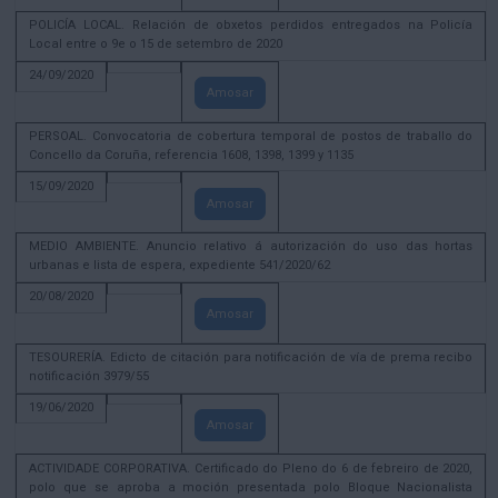
POLICÍA LOCAL. Relación de obxetos perdidos entregados na Policía
Local entre o 9e o 15 de setembro de 2020
24/09/2020
Amosar
PERSOAL. Convocatoria de cobertura temporal de postos de traballo do
Concello da Coruña, referencia 1608, 1398, 1399 y 1135
15/09/2020
Amosar
MEDIO AMBIENTE. Anuncio relativo á autorización do uso das hortas
urbanas e lista de espera, expediente 541/2020/62
20/08/2020
Amosar
TESOURERÍA. Edicto de citación para notificación de vía de prema recibo
notificación 3979/55
19/06/2020
Amosar
ACTIVIDADE CORPORATIVA. Certificado do Pleno do 6 de febreiro de 2020,
polo que se aproba a moción presentada polo Bloque Nacionalista