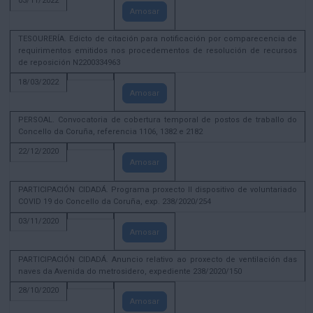
03/11/2022
Amosar
TESOURERÍA. Edicto de citación para notificación por comparecencia de
requirimentos emitidos nos procedementos de resolución de recursos
de reposición N2200334963
18/03/2022
Amosar
PERSOAL. Convocatoria de cobertura temporal de postos de traballo do
Concello da Coruña, referencia 1106, 1382 e 2182
22/12/2020
Amosar
PARTICIPACIÓN CIDADÁ. Programa proxecto II dispositivo de voluntariado
COVID 19 do Concello da Coruña, exp. 238/2020/254
03/11/2020
Amosar
PARTICIPACIÓN CIDADÁ. Anuncio relativo ao proxecto de ventilación das
naves da Avenida do metrosidero, expediente 238/2020/150
28/10/2020
Amosar