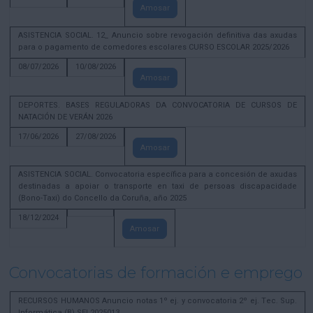
Amosar
ASISTENCIA SOCIAL. 12_ Anuncio sobre revogación definitiva das axudas
para o pagamento de comedores escolares CURSO ESCOLAR 2025/2026
08/07/2026
10/08/2026
Amosar
DEPORTES. BASES REGULADORAS DA CONVOCATORIA DE CURSOS DE
NATACIÓN DE VERÁN 2026
17/06/2026
27/08/2026
Amosar
ASISTENCIA SOCIAL. Convocatoria específica para a concesión de axudas
destinadas a apoiar o transporte en taxi de persoas discapacidade
(Bono-Taxi) do Concello da Coruña, año 2025
18/12/2024
Amosar
Convocatorias de formación e emprego
RECURSOS HUMANOS Anuncio notas 1º ej. y convocatoria 2º ej. Tec. Sup.
Informática (B) SEL2025013