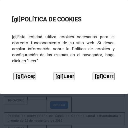
Amosar
Xunta de Goberno Local extraordinaria e urxente 01.08.2022
[gl]POLÍTICA DE COOKIES
02/08/2022
Amosar
ACTIVIDADE CORPORATIVA. Xunta de Goberno Local do 30 de decembro
[gl]Esta entidad utiliza cookies necesarias para el
de 2020
correcto funcionamiento de su sitio web. Si desea
28/12/2020
ampliar información sobre la Política de cookies y
Amosar
configuración de las mismas en el navegador, haga
click en "Leer"
ACTIVIDADE CORPORATIVA. Extracto do Pleno ordinario de data 2.7.2020
08/07/2020
Amosar
ACTIVIDADE CORPORATIVA. Extracto da Xunta de Goberno Local de 17 de
xuño de 2020
18/06/2020
Amosar
Decreto de convocatoria de Xunta de Goberno Local extraordinaria e
urxente do 22 de novembro de 2019