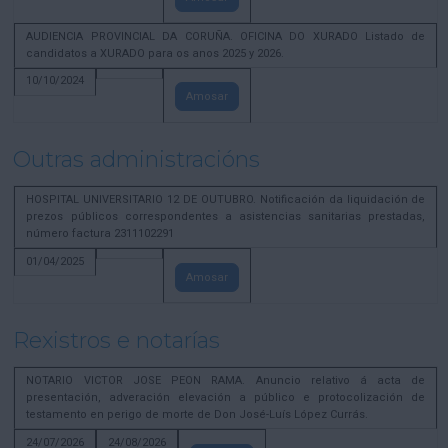
AUDIENCIA PROVINCIAL DA CORUÑA. OFICINA DO XURADO Listado de
candidatos a XURADO para os anos 2025 y 2026.
10/10/2024
Amosar
Outras administracións
HOSPITAL UNIVERSITARIO 12 DE OUTUBRO. Notificación da liquidación de
prezos públicos correspondentes a asistencias sanitarias prestadas,
número factura 2311102291
01/04/2025
Amosar
Rexistros e notarías
NOTARIO VICTOR JOSE PEON RAMA. Anuncio relativo á acta de
presentación, adveración elevación a público e protocolización de
testamento en perigo de morte de Don José-Luís López Currás.
24/07/2026
24/08/2026