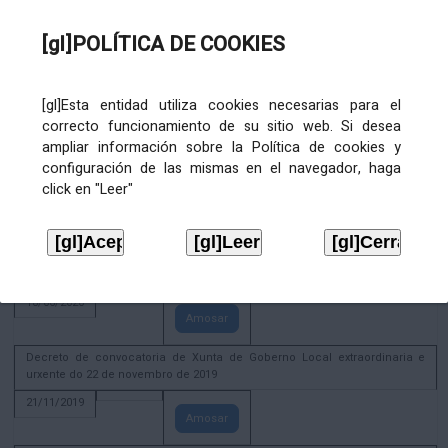
02/08/2022
[gl]POLÍTICA DE COOKIES
Amosar
ACTIVIDADE CORPORATIVA. Xunta de Goberno Local do 30 de decembro
de 2020
[gl]Esta entidad utiliza cookies necesarias para el
28/12/2020
correcto funcionamiento de su sitio web. Si desea
Amosar
ampliar información sobre la Política de cookies y
configuración de las mismas en el navegador, haga
ACTIVIDADE CORPORATIVA. Extracto do Pleno ordinario de data 2.7.2020
click en "Leer"
08/07/2020
Amosar
ACTIVIDADE CORPORATIVA. Extracto da Xunta de Goberno Local de 17 de
xuño de 2020
18/06/2020
Amosar
Decreto de convocatoria de Xunta de Goberno Local extraordinaria e
urxente do 22 de novembro de 2019
21/11/2019
Amosar