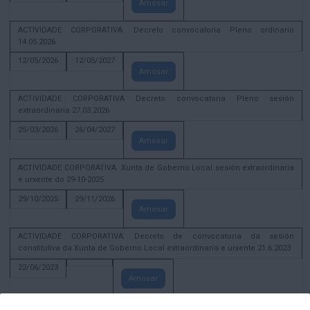
Amosar
ACTIVIDADE CORPORATIVA. Decreto convocatoria Pleno ordinario
14.05.2026
12/05/2026
12/05/2027
Amosar
ACTIVIDADE CORPORATIVA Decreto convocatoria Pleno sesión
extraordinaria 27.03.2026
25/03/2026
26/04/2027
Amosar
ACTIVIDADE CORPORATIVA. Xunta de Goberno Local sesión extraordinaria
e urxente do 29-10-2025
29/10/2025
29/11/2026
Amosar
ACTIVIDADE CORPORATIVA. Decreto de convocatoria da sesión
constitutiva da Xunta de Goberno Local extraordinaria e urxente 21.6.2023
22/06/2023
Amosar
Xunta de Goberno Local extraordinaria e urxente 01.08.2022