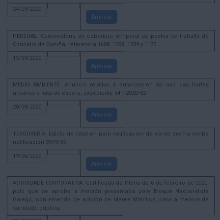
24/09/2020
Amosar
PERSOAL. Convocatoria de cobertura temporal de postos de traballo do
Concello da Coruña, referencia 1608, 1398, 1399 y 1135
15/09/2020
Amosar
MEDIO AMBIENTE. Anuncio relativo á autorización do uso das hortas
urbanas e lista de espera, expediente 541/2020/62
20/08/2020
Amosar
TESOURERÍA. Edicto de citación para notificación de vía de prema recibo
notificación 3979/55
19/06/2020
Amosar
ACTIVIDADE CORPORATIVA. Certificado do Pleno do 6 de febreiro de 2020,
polo que se aproba a moción presentada polo Bloque Nacionalista
Galego, con emenda de adición de Marea Atlántica, para a mellora da
sanidade pública.