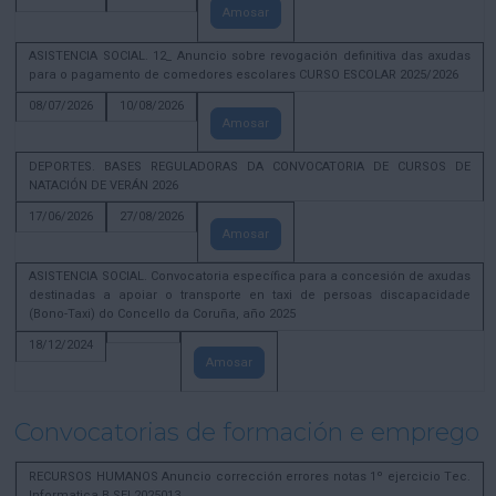
Amosar
ASISTENCIA SOCIAL. 12_ Anuncio sobre revogación definitiva das axudas
para o pagamento de comedores escolares CURSO ESCOLAR 2025/2026
08/07/2026
10/08/2026
Amosar
DEPORTES. BASES REGULADORAS DA CONVOCATORIA DE CURSOS DE
NATACIÓN DE VERÁN 2026
17/06/2026
27/08/2026
Amosar
ASISTENCIA SOCIAL. Convocatoria específica para a concesión de axudas
destinadas a apoiar o transporte en taxi de persoas discapacidade
(Bono-Taxi) do Concello da Coruña, año 2025
18/12/2024
Amosar
Convocatorias de formación e emprego
RECURSOS HUMANOS Anuncio corrección errores notas 1º ejercicio Tec.
Informatica B SEL2025013