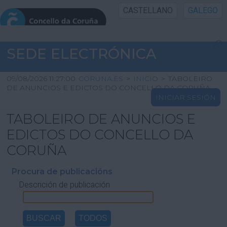
CASTELLANO
GALEGO
INICIO SEDE
SEDE ELECTRÓNICA
INICIO
09/08/2026 11:27:00
CORUNA.ES
>
INICIO
>
TABOLEIRO
DE ANUNCIOS E EDICTOS DO CONCELLO DA CORUÑA
INICIAR SESIÓN
INFORMACIÓN PÚBLICA
TABOLEIRO DE ANUNCIOS E
CARTAFOL CIDADÁN
EDICTOS DO CONCELLO DA
CORUÑA
UTILIDADES
Procura de publicacións
Descrición de publicación
AXUDA