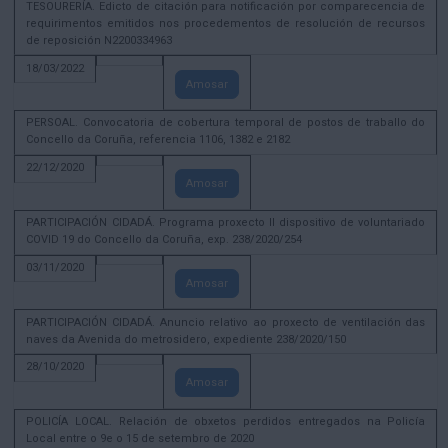
TESOURERÍA. Edicto de citación para notificación por comparecencia de
requirimentos emitidos nos procedementos de resolución de recursos
de reposición N2200334963
18/03/2022
Amosar
PERSOAL. Convocatoria de cobertura temporal de postos de traballo do
Concello da Coruña, referencia 1106, 1382 e 2182
22/12/2020
Amosar
PARTICIPACIÓN CIDADÁ. Programa proxecto II dispositivo de voluntariado
COVID 19 do Concello da Coruña, exp. 238/2020/254
03/11/2020
Amosar
PARTICIPACIÓN CIDADÁ. Anuncio relativo ao proxecto de ventilación das
naves da Avenida do metrosidero, expediente 238/2020/150
28/10/2020
Amosar
POLICÍA LOCAL. Relación de obxetos perdidos entregados na Policía
Local entre o 9e o 15 de setembro de 2020