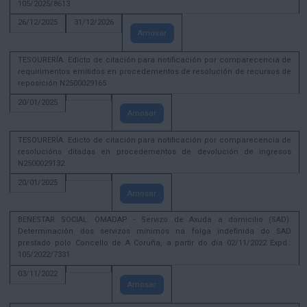
105/2025/8613
26/12/2025
31/12/2026
Amosar
TESOURERÍA. Edicto de citación para notificación por comparecencia de
requirimentos emitidos en procedementos de resolución de recursos de
reposición N2500029165
20/01/2025
Amosar
TESOURERÍA. Edicto de citación para notificación por comparecencia de
resolucións ditadas en procedementos de devolución de ingresos
N2500029132
20/01/2025
Amosar
BENESTAR SOCIAL. OMADAP - Servizo de Axuda a domicilio (SAD):
Determinación dos servizos mínimos na folga indefinida do SAD
prestado polo Concello de A Coruña, a partir do día 02/11/2022 Expd.:
105/2022/7331
03/11/2022
Amosar