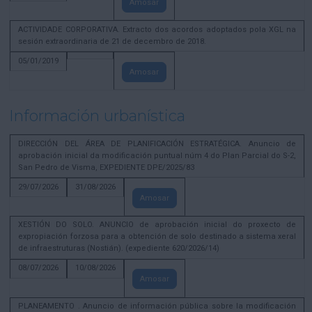
Amosar
ACTIVIDADE CORPORATIVA. Extracto dos acordos adoptados pola XGL na
sesión extraordinaria de 21 de decembro de 2018.
05/01/2019
Amosar
Información urbanística
DIRECCIÓN DEL ÁREA DE PLANIFICACIÓN ESTRATÉGICA. Anuncio de
aprobación inicial da modificación puntual núm 4 do Plan Parcial do S-2,
San Pedro de Visma, EXPEDIENTE DPE/2025/83
29/07/2026
31/08/2026
Amosar
XESTIÓN DO SOLO. ANUNCIO de aprobación inicial do proxecto de
expropiación forzosa para a obtención de solo destinado a sistema xeral
de infraestruturas (Nostián). (expediente 620/2026/14)
08/07/2026
10/08/2026
Amosar
PLANEAMENTO . Anuncio de información pública sobre la modificación