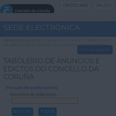
CASTELLANO
GALEGO
INICIO SEDE
SEDE ELECTRÓNICA
INICIO
06/08/2026 04:06:32
CORUNA.ES
>
INICIO
>
TABOLEIRO
DE ANUNCIOS E EDICTOS DO CONCELLO DA CORUÑA
INICIAR SESIÓN
INFORMACIÓN PÚBLICA
TABOLEIRO DE ANUNCIOS E
CARTAFOL CIDADÁN
EDICTOS DO CONCELLO DA
CORUÑA
UTILIDADES
Procura de publicacións
Descrición de publicación
AXUDA