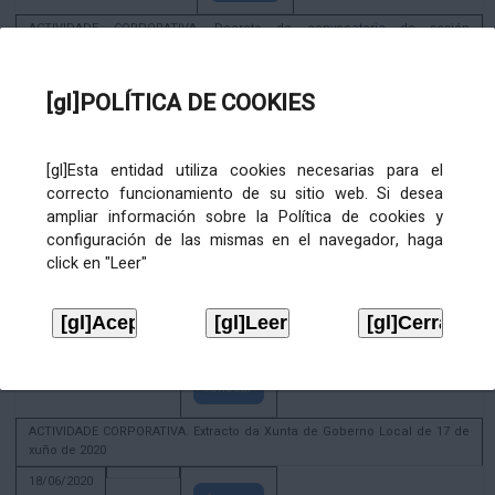
ACTIVIDADE CORPORATIVA. Decreto de convocatoria da sesión
constitutiva da Xunta de Goberno Local extraordinaria e urxente 21.6.2023
22/06/2023
[gl]POLÍTICA DE COOKIES
Amosar
Xunta de Goberno Local extraordinaria e urxente 01.08.2022
[gl]Esta entidad utiliza cookies necesarias para el
02/08/2022
Amosar
correcto funcionamiento de su sitio web. Si desea
ampliar información sobre la Política de cookies y
ACTIVIDADE CORPORATIVA. Xunta de Goberno Local do 30 de decembro
configuración de las mismas en el navegador, haga
de 2020
click en "Leer"
28/12/2020
Amosar
ACTIVIDADE CORPORATIVA. Extracto do Pleno ordinario de data 2.7.2020
08/07/2020
Amosar
ACTIVIDADE CORPORATIVA. Extracto da Xunta de Goberno Local de 17 de
xuño de 2020
18/06/2020