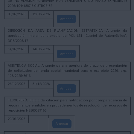
DE INSTALACIÓN FUNERARIA POR VENCEMENTO DO PRAZO EXPEDIENTE
2026/104/1887 E OUTROS 32
30/07/2026
12/08/2026
Amosar
DIRECCIÓN DA ÁREA DE PLANIFICACIÓN ESTRATÉXICA. Anuncio da
aprobación inicial do proxecto do POL L31 "Cuartel de Automóbiles",
DPE/2026/17
14/07/2026
14/08/2026
Amosar
ASISTENCIA SOCIAL. Anuncio para a apertura do prazo de presentación
de solicitudes de renda social municipal para o exercicio 2026, exp.
105/2025/8613
26/12/2025
31/12/2026
Amosar
TESOURERÍA. Edicto de citación para notificación por comparecencia de
requirimentos emitidos en procedementos de resolución de recursos de
reposición N2500029165
20/01/2025
Amosar