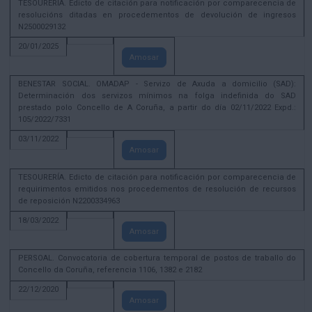
TESOURERÍA. Edicto de citación para notificación por comparecencia de
resolucións ditadas en procedementos de devolución de ingresos
N2500029132
20/01/2025
Amosar
BENESTAR SOCIAL. OMADAP - Servizo de Axuda a domicilio (SAD):
Determinación dos servizos mínimos na folga indefinida do SAD
prestado polo Concello de A Coruña, a partir do día 02/11/2022 Expd.:
105/2022/7331
03/11/2022
Amosar
TESOURERÍA. Edicto de citación para notificación por comparecencia de
requirimentos emitidos nos procedementos de resolución de recursos
de reposición N2200334963
18/03/2022
Amosar
PERSOAL. Convocatoria de cobertura temporal de postos de traballo do
Concello da Coruña, referencia 1106, 1382 e 2182
22/12/2020
Amosar