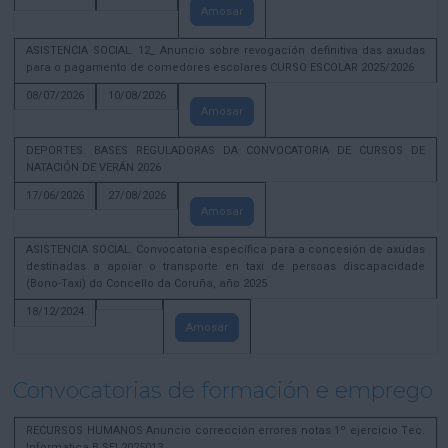
Amosar
ASISTENCIA SOCIAL. 12_ Anuncio sobre revogación definitiva das axudas
para o pagamento de comedores escolares CURSO ESCOLAR 2025/2026
08/07/2026
10/08/2026
Amosar
DEPORTES. BASES REGULADORAS DA CONVOCATORIA DE CURSOS DE
NATACIÓN DE VERÁN 2026
17/06/2026
27/08/2026
Amosar
ASISTENCIA SOCIAL. Convocatoria específica para a concesión de axudas
destinadas a apoiar o transporte en taxi de persoas discapacidade
(Bono-Taxi) do Concello da Coruña, año 2025
18/12/2024
Amosar
Convocatorias de formación e emprego
RECURSOS HUMANOS Anuncio corrección errores notas 1º ejercicio Tec.
Informatica B SEL2025013