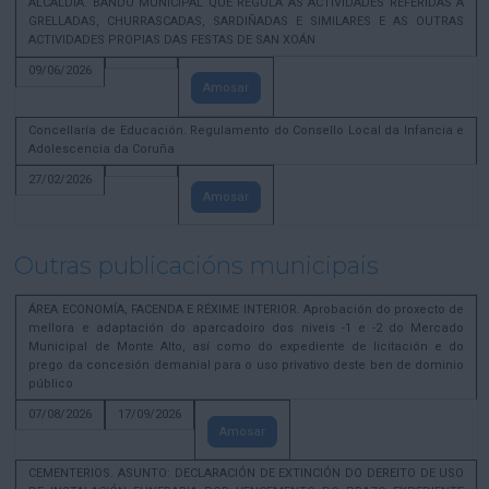
ALCALDÍA. BANDO MUNICIPAL QUE REGULA AS ACTIVIDADES REFERIDAS A
GRELLADAS, CHURRASCADAS, SARDIÑADAS E SIMILARES E AS OUTRAS
ACTIVIDADES PROPIAS DAS FESTAS DE SAN XOÁN
09/06/2026
Amosar
Concellaría de Educación. Regulamento do Consello Local da Infancia e
Adolescencia da Coruña
27/02/2026
Amosar
Outras publicacións municipais
ÁREA ECONOMÍA, FACENDA E RÉXIME INTERIOR. Aprobación do proxecto de
mellora e adaptación do aparcadoiro dos niveis -1 e -2 do Mercado
Municipal de Monte Alto, así como do expediente de licitación e do
prego da concesión demanial para o uso privativo deste ben de dominio
público
07/08/2026
17/09/2026
Amosar
CEMENTERIOS. ASUNTO: DECLARACIÓN DE EXTINCIÓN DO DEREITO DE USO