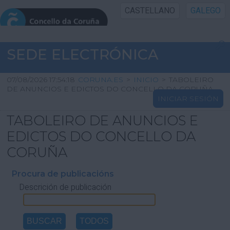
CASTELLANO
GALEGO
INICIO SEDE
SEDE ELECTRÓNICA
INICIO
07/08/2026 17:54:18
CORUNA.ES
>
INICIO
>
TABOLEIRO
DE ANUNCIOS E EDICTOS DO CONCELLO DA CORUÑA
INICIAR SESIÓN
INFORMACIÓN PÚBLICA
TABOLEIRO DE ANUNCIOS E
CARTAFOL CIDADÁN
EDICTOS DO CONCELLO DA
CORUÑA
UTILIDADES
Procura de publicacións
Descrición de publicación
AXUDA