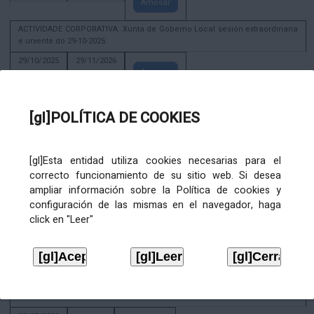
Amosar
ACTIVIDADE CORPORATIVA. Xunta de Goberno Local sesión extraordinaria
e urxente do 29-10-2025
29/10/2025
29/11/2026
Amosar
ACTIVIDADE CORPORATIVA. Decreto de convocatoria da sesión
constitutiva da Xunta de Goberno Local extraordinaria e urxente 21.6.2023
[gl]POLÍTICA DE COOKIES
22/06/2023
Amosar
[gl]Esta entidad utiliza cookies necesarias para el
Xunta de Goberno Local extraordinaria e urxente 01.08.2022
correcto funcionamiento de su sitio web. Si desea
02/08/2022
ampliar información sobre la Política de cookies y
Amosar
configuración de las mismas en el navegador, haga
click en "Leer"
ACTIVIDADE CORPORATIVA. Xunta de Goberno Local do 30 de decembro
de 2020
28/12/2020
Amosar
ACTIVIDADE CORPORATIVA. Extracto do Pleno ordinario de data 2.7.2020