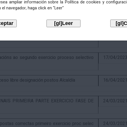
esea ampliar información sobre la Política de cookies y configurac
 el navegador, haga click en "Leer"
ercicio e puntuación provisional de concurso
10/07/202
itiva concurso e anuncio final do proceso de
19/02/202
óns ao segundo exercicio proceso selectivo
17/04/202
o libre designación postos Alcaldía
16/04/202
NAIS PRIMEIRA PARTE EXERCICIO FASE DE
24/03/202
stas correctas primeiro exercicio proc selec
24/03/202