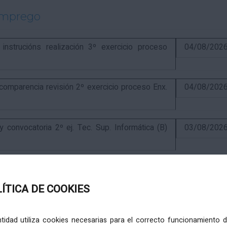
emprego
strucións realización 3º exercicio proceso
04/08/202
parencia revisión 2º exercicio proceso Enx.
04/08/202
onvocatoria 2º ej. Tec. Sup. Informática (B)
03/08/202
exercicio e finalización proceso Tec. Sup.
31/07/202
LÍTICA DE COOKIES
ercicio e anuncio final proceso elaboración
24/07/202
entidad utiliza cookies necesarias para el correcto funcionamiento d