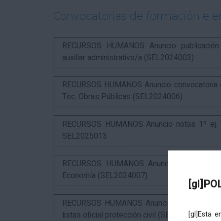
Convocatorias de formación e 
RECURSOS HUMANOS Anuncio publicación in
auxiliar administrativo/a (SEL2024003)
RECURSOS HUMANOS Anuncio convocatoria com
Tec. Obras Públicas (SEL2024006)
RECURSOS HUMANOS Anuncio notas 1º ej. y c
SEL2025013
RECURSOS HUMANOS Anuncio resultados 3º 
Economía (SEL2024007)
[gl]PO
RECURSOS HUMANOS Anuncio resultados 1º ex
listas oficial protección civil (SEL2026016)
[gl]Esta 