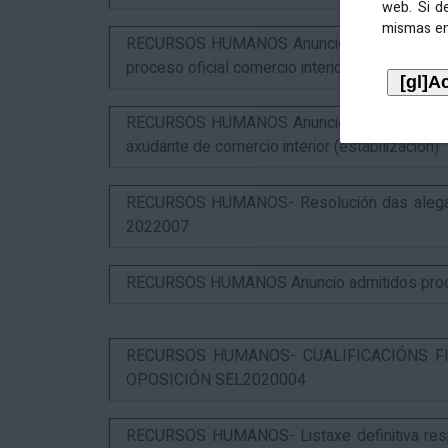
web. Si d
mismas en
RECURSOS HUMANOS Anuncio resultados 2º ex
proceso oficial comercio interior (SEL2023015
RECURSOS HUMANOS Anuncio puntuación defin
axudante de comercio interior (estabilización)
RECURSOS HUMANOS- Resolución das alegaci
2022007
RECURSOS HUMANOS Anuncio admitidos proces
RECURSOS HUMANOS- CUALIFICACIÓNS FI
OPOSICIÓN SEL2020004
RECURSOS HUMANOS- Listaxe definitiva respo