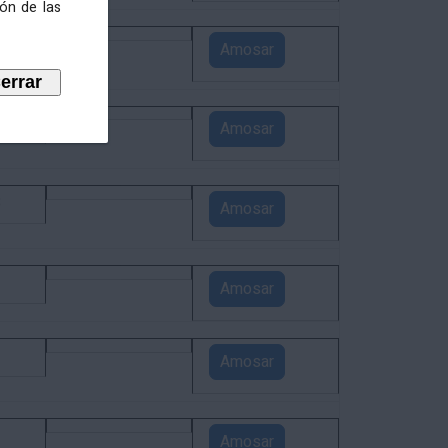
ión de las
5
Amosar
4
Amosar
3
Amosar
1
Amosar
1
Amosar
1
Amosar