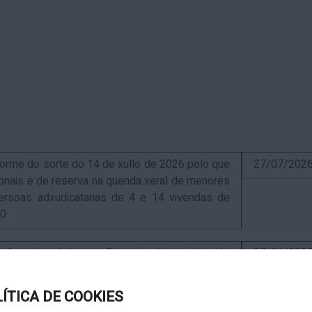
me do sorte do 14 de xullo de 2026 polo que
27/07/202
sionais e de reserva na quenda xeral de menores
ersoas adxudicatarias de 4 e 14 vivendas de
10
uncio relativo ao Proxecto de autorización
07/01/202
ra a instalación de nova ERM 16/4 Q.9000-D sita
, exp. IN627A 2024/4-1
LÍTICA DE COOKIES