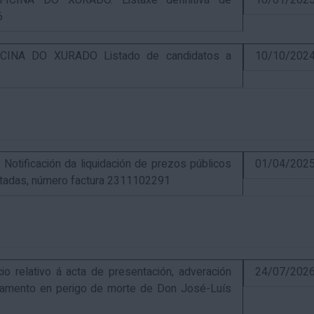
CINA DO XURADO. Listaxe definitiva de
10/01/202
6
INA DO XURADO Listado de candidatos a
10/10/202
ificación da liquidación de prezos públicos
01/04/202
estadas, número factura 2311102291
elativo á acta de presentación, adveración
24/07/202
estamento en perigo de morte de Don José-Luís