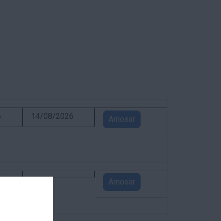
6
14/08/2026
Amosar
5
Amosar