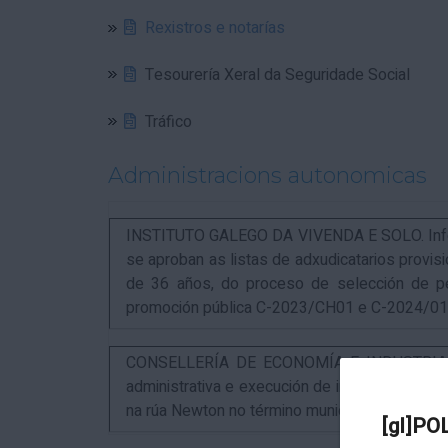
Rexistros e notarías
Tesourería Xeral da Seguridade Social
Tráfico
Administracions autonomicas
INSTITUTO GALEGO DA VIVENDA E SOLO. Infor
se aproban as listas de adxudicatarios provi
de 36 años, do proceso de selección de p
promoción pública C-2023/CH01 e C-2024/0
CONSELLERÍA DE ECONOMÍA E INDUSTRIA. An
administrativa e execución de instalacións pa
na rúa Newton no término municipal da Coruña
[gl]PO