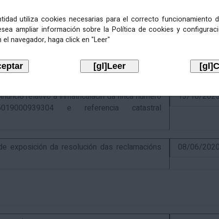
entidad utiliza cookies necesarias para el correcto funcionamiento d
esea ampliar información sobre la Política de cookies y configurac
 el navegador, haga click en "Leer"
ativo á recadación das cotas estatais e
21/07/202
Económicas de 2026, cuxa xestión recadatoria
n Tributaria.
io relativo á inmatriculacin da finca número
13/10/202
019000939304 e referencia catastral
 exposición da resolución das reclamacións
08/06/202