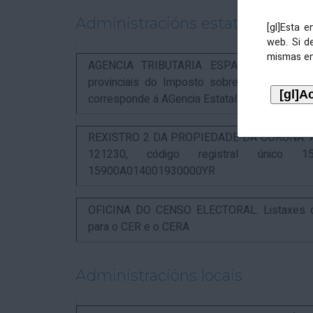
Administracións estatais
[gl]Esta 
web. Si d
mismas en
AGENCIA TRIBUTARIA ESPAÑOLA. Aviso rel
provinciais do Imposto sobre Actividades 
corresponde á AGencia Estatal de Administració
REXISTRO 2 DA PROPIEDADE DA CORUÑA. Anunc
121230, código registral único 15
15900A014001930000YR
OFICINA DO CENSO ELECTORAL. Listaxes de
para o CER e o CERA
Administracións locais