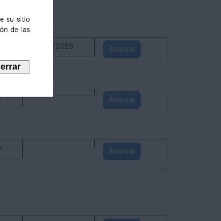
e su sitio
ión de las
6
02/09/2026
Amosar
5
Amosar
0
Amosar