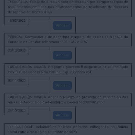
TESOURERÍA. Edicto de citación para notificación por comparecencia de
requirimentos emitidos nos procedementos de resolución de recursos
de reposición N2200334963
18/03/2022
Amosar
PERSOAL. Convocatoria de cobertura temporal de postos de traballo do
Concello da Coruña, referencia 1106, 1382 e 2182
22/12/2020
Amosar
PARTICIPACIÓN CIDADÁ. Programa proxecto II dispositivo de voluntariado
COVID 19 do Concello da Coruña, exp. 238/2020/254
03/11/2020
Amosar
PARTICIPACIÓN CIDADÁ. Anuncio relativo ao proxecto de ventilación das
naves da Avenida do metrosidero, expediente 238/2020/150
28/10/2020
Amosar
POLICÍA LOCAL. Relación de obxetos perdidos entregados na Policía
Local entre o 9e o 15 de setembro de 2020