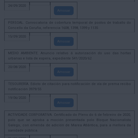
24/09/2020
Amosar
PERSOAL. Convocatoria de cobertura temporal de postos de traballo do
Concello da Coruña, referencia 1608, 1398, 1399 y 1135
15/09/2020
Amosar
MEDIO AMBIENTE. Anuncio relativo á autorización do uso das hortas
urbanas e lista de espera, expediente 541/2020/62
20/08/2020
Amosar
TESOURERÍA. Edicto de citación para notificación de vía de prema recibo
notificación 3979/55
19/06/2020
Amosar
ACTIVIDADE CORPORATIVA. Certificado do Pleno do 6 de febreiro de 2020,
polo que se aproba a moción presentada polo Bloque Nacionalista
Galego, con emenda de adición de Marea Atlántica, para a mellora da
sanidade pública.