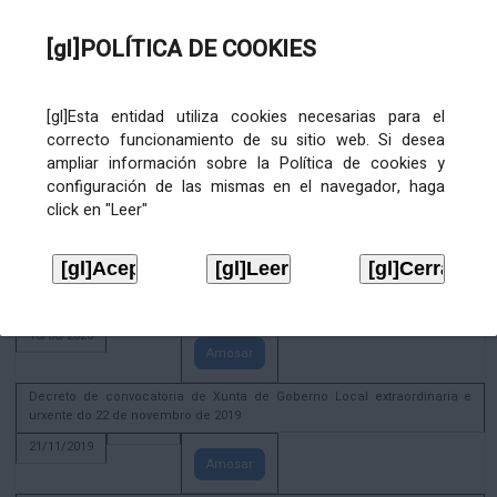
02/08/2022
[gl]POLÍTICA DE COOKIES
Amosar
ACTIVIDADE CORPORATIVA. Xunta de Goberno Local do 30 de decembro
de 2020
[gl]Esta entidad utiliza cookies necesarias para el
28/12/2020
correcto funcionamiento de su sitio web. Si desea
Amosar
ampliar información sobre la Política de cookies y
configuración de las mismas en el navegador, haga
ACTIVIDADE CORPORATIVA. Extracto do Pleno ordinario de data 2.7.2020
click en "Leer"
08/07/2020
Amosar
ACTIVIDADE CORPORATIVA. Extracto da Xunta de Goberno Local de 17 de
xuño de 2020
18/06/2020
Amosar
Decreto de convocatoria de Xunta de Goberno Local extraordinaria e
urxente do 22 de novembro de 2019
21/11/2019
Amosar