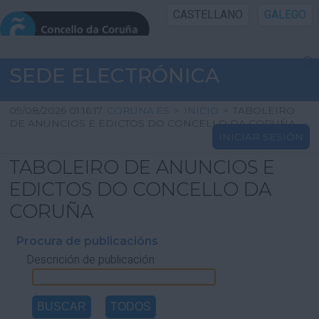
CASTELLANO
GALEGO
INICIO SEDE
SEDE ELECTRÓNICA
INICIO
09/08/2026 01:16:17
CORUNA.ES
>
INICIO
>
TABOLEIRO
DE ANUNCIOS E EDICTOS DO CONCELLO DA CORUÑA
INICIAR SESIÓN
INFORMACIÓN PÚBLICA
TABOLEIRO DE ANUNCIOS E
CARTAFOL CIDADÁN
EDICTOS DO CONCELLO DA
CORUÑA
UTILIDADES
Procura de publicacións
Descrición de publicación
AXUDA