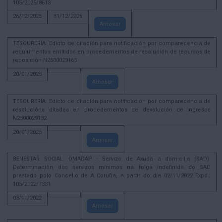
105/2025/8613
26/12/2025
31/12/2026
Amosar
TESOURERÍA. Edicto de citación para notificación por comparecencia de
requirimentos emitidos en procedementos de resolución de recursos de
reposición N2500029165
20/01/2025
Amosar
TESOURERÍA. Edicto de citación para notificación por comparecencia de
resolucións ditadas en procedementos de devolución de ingresos
N2500029132
20/01/2025
Amosar
BENESTAR SOCIAL. OMADAP - Servizo de Axuda a domicilio (SAD):
Determinación dos servizos mínimos na folga indefinida do SAD
prestado polo Concello de A Coruña, a partir do día 02/11/2022 Expd.:
105/2022/7331
03/11/2022
Amosar