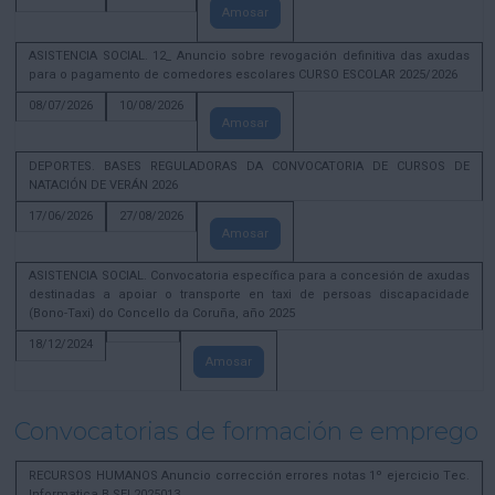
Amosar
ASISTENCIA SOCIAL. 12_ Anuncio sobre revogación definitiva das axudas
para o pagamento de comedores escolares CURSO ESCOLAR 2025/2026
08/07/2026
10/08/2026
Amosar
DEPORTES. BASES REGULADORAS DA CONVOCATORIA DE CURSOS DE
NATACIÓN DE VERÁN 2026
17/06/2026
27/08/2026
Amosar
ASISTENCIA SOCIAL. Convocatoria específica para a concesión de axudas
destinadas a apoiar o transporte en taxi de persoas discapacidade
(Bono-Taxi) do Concello da Coruña, año 2025
18/12/2024
Amosar
Convocatorias de formación e emprego
RECURSOS HUMANOS Anuncio corrección errores notas 1º ejercicio Tec.
Informatica B SEL2025013