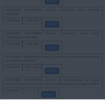
Amosar
ACTIVIDADE CORPORATIVA. Decreto convocatoria Pleno ordinario
14.05.2026
12/05/2026
12/05/2027
Amosar
ACTIVIDADE CORPORATIVA Decreto convocatoria Pleno sesión
extraordinaria 27.03.2026
25/03/2026
26/04/2027
Amosar
ACTIVIDADE CORPORATIVA. Xunta de Goberno Local sesión extraordinaria
e urxente do 29-10-2025
29/10/2025
29/11/2026
Amosar
ACTIVIDADE CORPORATIVA. Decreto de convocatoria da sesión
constitutiva da Xunta de Goberno Local extraordinaria e urxente 21.6.2023
22/06/2023
Amosar
Xunta de Goberno Local extraordinaria e urxente 01.08.2022