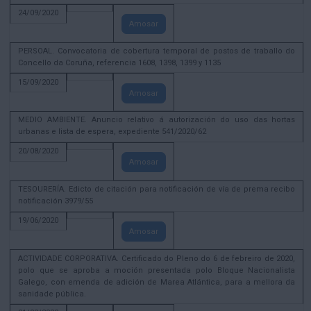
24/09/2020
Amosar
PERSOAL. Convocatoria de cobertura temporal de postos de traballo do
Concello da Coruña, referencia 1608, 1398, 1399 y 1135
15/09/2020
Amosar
MEDIO AMBIENTE. Anuncio relativo á autorización do uso das hortas
urbanas e lista de espera, expediente 541/2020/62
20/08/2020
Amosar
TESOURERÍA. Edicto de citación para notificación de vía de prema recibo
notificación 3979/55
19/06/2020
Amosar
ACTIVIDADE CORPORATIVA. Certificado do Pleno do 6 de febreiro de 2020,
polo que se aproba a moción presentada polo Bloque Nacionalista
Galego, con emenda de adición de Marea Atlántica, para a mellora da
sanidade pública.