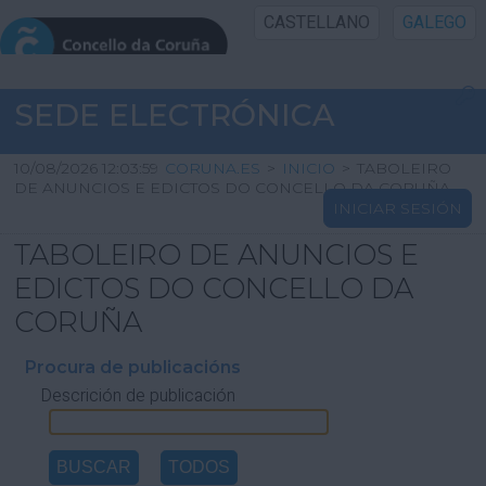
CASTELLANO
GALEGO
INICIO SEDE
SEDE ELECTRÓNICA
INICIO
10/08/2026 12:03:59
CORUNA.ES
>
INICIO
>
TABOLEIRO
DE ANUNCIOS E EDICTOS DO CONCELLO DA CORUÑA
INICIAR SESIÓN
INFORMACIÓN PÚBLICA
TABOLEIRO DE ANUNCIOS E
CARTAFOL CIDADÁN
EDICTOS DO CONCELLO DA
CORUÑA
UTILIDADES
Procura de publicacións
Descrición de publicación
AXUDA