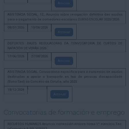
Amosar
ASISTENCIA SOCIAL. 12_ Anuncio sobre revogación definitiva das axudas
para o pagamento de comedores escolares CURSO ESCOLAR 2025/2026
08/07/2026
10/08/2026
Amosar
DEPORTES. BASES REGULADORAS DA CONVOCATORIA DE CURSOS DE
NATACIÓN DE VERÁN 2026
17/06/2026
27/08/2026
Amosar
ASISTENCIA SOCIAL. Convocatoria específica para a concesión de axudas
destinadas a apoiar o transporte en taxi de persoas discapacidade
(Bono-Taxi) do Concello da Coruña, año 2025
18/12/2024
Amosar
Convocatorias de formación e emprego
RECURSOS HUMANOS Anuncio corrección errores notas 1º ejercicio Tec.
Informatica B SEL2025013