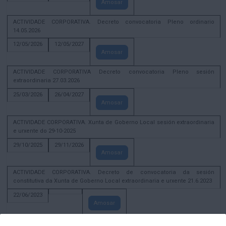
Amosar
ACTIVIDADE CORPORATIVA. Decreto convocatoria Pleno ordinario
14.05.2026
12/05/2026
12/05/2027
Amosar
ACTIVIDADE CORPORATIVA Decreto convocatoria Pleno sesión
extraordinaria 27.03.2026
25/03/2026
26/04/2027
Amosar
ACTIVIDADE CORPORATIVA. Xunta de Goberno Local sesión extraordinaria
e urxente do 29-10-2025
29/10/2025
29/11/2026
Amosar
ACTIVIDADE CORPORATIVA. Decreto de convocatoria da sesión
constitutiva da Xunta de Goberno Local extraordinaria e urxente 21.6.2023
22/06/2023
Amosar
Xunta de Goberno Local extraordinaria e urxente 01.08.2022