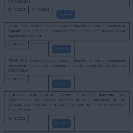
105/2025/8613
26/12/2025
31/12/2026
Amosar
TESOURERÍA. Edicto de citación para notificación por comparecencia de
requirimentos emitidos en procedementos de resolución de recursos de
reposición N2500029165
20/01/2025
Amosar
TESOURERÍA. Edicto de citación para notificación por comparecencia de
resolucións ditadas en procedementos de devolución de ingresos
N2500029132
20/01/2025
Amosar
BENESTAR SOCIAL. OMADAP - Servizo de Axuda a domicilio (SAD):
Determinación dos servizos mínimos na folga indefinida do SAD
prestado polo Concello de A Coruña, a partir do día 02/11/2022 Expd.:
105/2022/7331
03/11/2022
Amosar