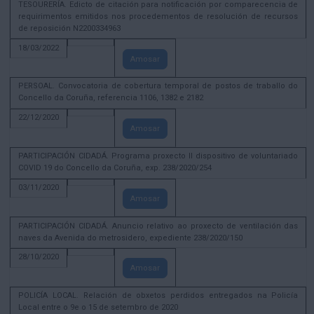
TESOURERÍA. Edicto de citación para notificación por comparecencia de
requirimentos emitidos nos procedementos de resolución de recursos
de reposición N2200334963
18/03/2022
Amosar
PERSOAL. Convocatoria de cobertura temporal de postos de traballo do
Concello da Coruña, referencia 1106, 1382 e 2182
22/12/2020
Amosar
PARTICIPACIÓN CIDADÁ. Programa proxecto II dispositivo de voluntariado
COVID 19 do Concello da Coruña, exp. 238/2020/254
03/11/2020
Amosar
PARTICIPACIÓN CIDADÁ. Anuncio relativo ao proxecto de ventilación das
naves da Avenida do metrosidero, expediente 238/2020/150
28/10/2020
Amosar
POLICÍA LOCAL. Relación de obxetos perdidos entregados na Policía
Local entre o 9e o 15 de setembro de 2020