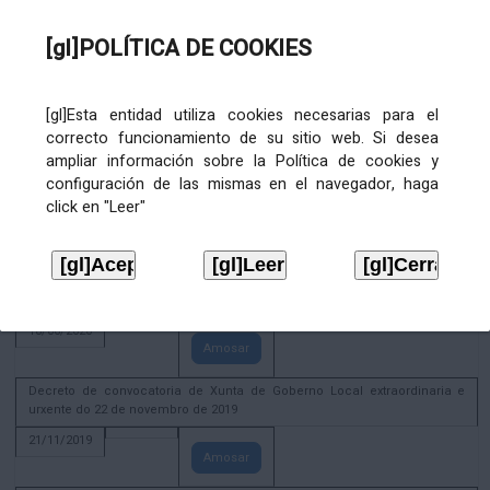
02/08/2022
[gl]POLÍTICA DE COOKIES
Amosar
ACTIVIDADE CORPORATIVA. Xunta de Goberno Local do 30 de decembro
de 2020
[gl]Esta entidad utiliza cookies necesarias para el
28/12/2020
correcto funcionamiento de su sitio web. Si desea
Amosar
ampliar información sobre la Política de cookies y
configuración de las mismas en el navegador, haga
ACTIVIDADE CORPORATIVA. Extracto do Pleno ordinario de data 2.7.2020
click en "Leer"
08/07/2020
Amosar
ACTIVIDADE CORPORATIVA. Extracto da Xunta de Goberno Local de 17 de
xuño de 2020
18/06/2020
Amosar
Decreto de convocatoria de Xunta de Goberno Local extraordinaria e
urxente do 22 de novembro de 2019
21/11/2019
Amosar