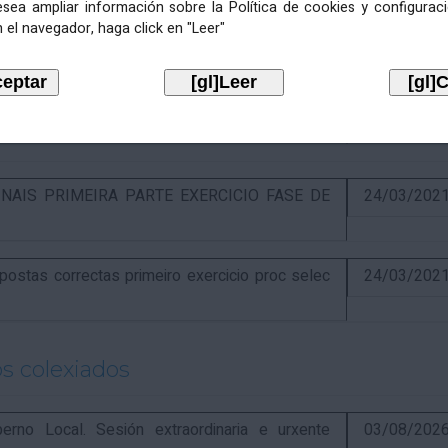
esea ampliar información sobre la Política de cookies y configurac
 el navegador, haga click en "Leer"
óns ao segundo exercicio proceso selectivo
17/04/202
o libre designación postos Alcaldía
16/04/202
NAIS PRIMEIRA PARTE EXERCICIO FASE DE
24/03/202
stas correctas primeiro exercicio proc selec
24/03/202
s colexiados
o Local. Sesión extraordinaria e urxente
03/08/202