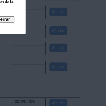
ión de las
3
Amosar
1
Amosar
1
Amosar
1
Amosar
6
03/09/2026
Amosar