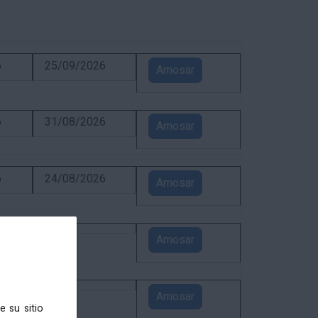
6
25/09/2026
Amosar
6
31/08/2026
Amosar
6
24/08/2026
Amosar
5
Amosar
4
Amosar
e su sitio