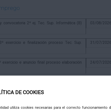
emprego
onvocatoria 2º ej. Tec. Sup. Informática (B)
03/08/202
exercicio e finalización proceso Tec. Sup.
31/07/202
ercicio e anuncio final proceso elaboración
24/07/202
ercicio e puntuación provisional de concurso
10/07/202
LÍTICA DE COOKIES
itiva concurso e anuncio final do proceso de
19/02/202
entidad utiliza cookies necesarias para el correcto funcionamiento d