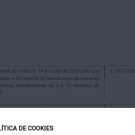
me do sorte do 14 de xullo de 2026 polo que
27/07/202
sionais e de reserva na quenda xeral de menores
ersoas adxudicatarias de 4 e 14 vivendas de
10
uncio relativo ao Proxecto de autorización
07/01/202
ra a instalación de nova ERM 16/4 Q.9000-D sita
, exp. IN627A 2024/4-1
LÍTICA DE COOKIES