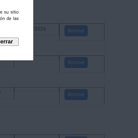
e su sitio
ión de las
6
02/09/2026
Amosar
5
Amosar
0
Amosar