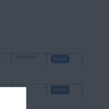
6
14/08/2026
Amosar
5
Amosar