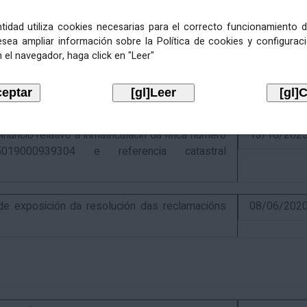
entidad utiliza cookies necesarias para el correcto funcionamiento d
esea ampliar información sobre la Política de cookies y configurac
 el navegador, haga click en "Leer"
ativo á recadación das cotas estatais e
21/07/202
Económicas de 2026, cuxa xestión recadatoria
n Tributaria.
io relativo á inmatriculacin da finca número
13/10/202
019000939304 e referencia catastral
 exposición da resolución das reclamacións
08/06/202