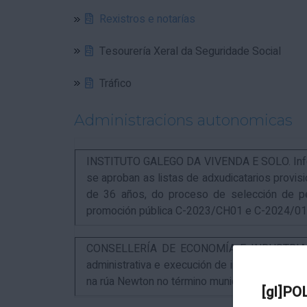
Rexistros e notarías
Tesourería Xeral da Seguridade Social
Tráfico
Administracions autonomicas
INSTITUTO GALEGO DA VIVENDA E SOLO. Infor
se aproban as listas de adxudicatarios provi
de 36 años, do proceso de selección de p
promoción pública C-2023/CH01 e C-2024/0
CONSELLERÍA DE ECONOMÍA E INDUSTRIA. An
administrativa e execución de instalacións pa
na rúa Newton no término municipal da Coruña
[gl]PO