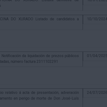
CINA DO XURADO. Listaxe definitiva de
10/01/202
6
INA DO XURADO Listado de candidatos a
10/10/202
ificación da liquidación de prezos públicos
01/04/202
estadas, número factura 2311102291
elativo á acta de presentación, adveración
24/07/202
estamento en perigo de morte de Don José-Luís