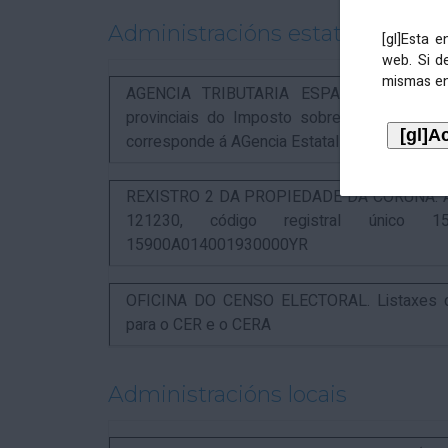
Administracións estatais
[gl]Esta 
web. Si d
mismas en
AGENCIA TRIBUTARIA ESPAÑOLA. Aviso rel
provinciais do Imposto sobre Actividades 
corresponde á AGencia Estatal de Administració
REXISTRO 2 DA PROPIEDADE DA CORUÑA. Anunc
121230, código registral único 15
15900A014001930000YR
OFICINA DO CENSO ELECTORAL. Listaxes de
para o CER e o CERA
Administracións locais