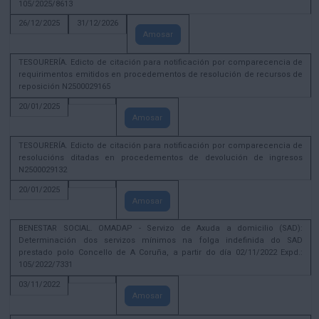
105/2025/8613
26/12/2025
31/12/2026
Amosar
TESOURERÍA. Edicto de citación para notificación por comparecencia de
requirimentos emitidos en procedementos de resolución de recursos de
reposición N2500029165
20/01/2025
Amosar
TESOURERÍA. Edicto de citación para notificación por comparecencia de
resolucións ditadas en procedementos de devolución de ingresos
N2500029132
20/01/2025
Amosar
BENESTAR SOCIAL. OMADAP - Servizo de Axuda a domicilio (SAD):
Determinación dos servizos mínimos na folga indefinida do SAD
prestado polo Concello de A Coruña, a partir do día 02/11/2022 Expd.:
105/2022/7331
03/11/2022
Amosar