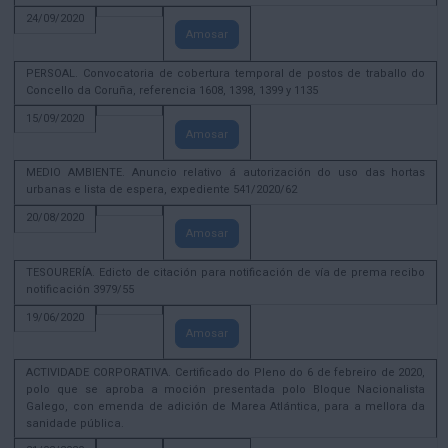
24/09/2020
Amosar
PERSOAL. Convocatoria de cobertura temporal de postos de traballo do
Concello da Coruña, referencia 1608, 1398, 1399 y 1135
15/09/2020
Amosar
MEDIO AMBIENTE. Anuncio relativo á autorización do uso das hortas
urbanas e lista de espera, expediente 541/2020/62
20/08/2020
Amosar
TESOURERÍA. Edicto de citación para notificación de vía de prema recibo
notificación 3979/55
19/06/2020
Amosar
ACTIVIDADE CORPORATIVA. Certificado do Pleno do 6 de febreiro de 2020,
polo que se aproba a moción presentada polo Bloque Nacionalista
Galego, con emenda de adición de Marea Atlántica, para a mellora da
sanidade pública.