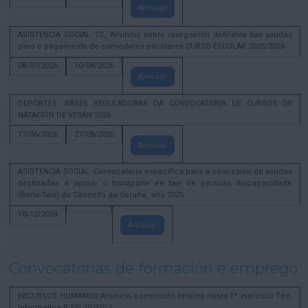
Amosar
ASISTENCIA SOCIAL. 12_ Anuncio sobre revogación definitiva das axudas
para o pagamento de comedores escolares CURSO ESCOLAR 2025/2026
08/07/2026
10/08/2026
Amosar
DEPORTES. BASES REGULADORAS DA CONVOCATORIA DE CURSOS DE
NATACIÓN DE VERÁN 2026
17/06/2026
27/08/2026
Amosar
ASISTENCIA SOCIAL. Convocatoria específica para a concesión de axudas
destinadas a apoiar o transporte en taxi de persoas discapacidade
(Bono-Taxi) do Concello da Coruña, año 2025
18/12/2024
Amosar
Convocatorias de formación e emprego
RECURSOS HUMANOS Anuncio corrección errores notas 1º ejercicio Tec.
Informatica B SEL2025013