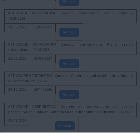
Amosar
ACTIVIDADE CORPORATIVA. Decreto convocatoria Pleno ordinario
14.05.2026
12/05/2026
12/05/2027
Amosar
ACTIVIDADE CORPORATIVA Decreto convocatoria Pleno sesión
extraordinaria 27.03.2026
25/03/2026
26/04/2027
Amosar
ACTIVIDADE CORPORATIVA. Xunta de Goberno Local sesión extraordinaria
e urxente do 29-10-2025
29/10/2025
29/11/2026
Amosar
ACTIVIDADE CORPORATIVA. Decreto de convocatoria da sesión
constitutiva da Xunta de Goberno Local extraordinaria e urxente 21.6.2023
22/06/2023
Amosar
Xunta de Goberno Local extraordinaria e urxente 01.08.2022