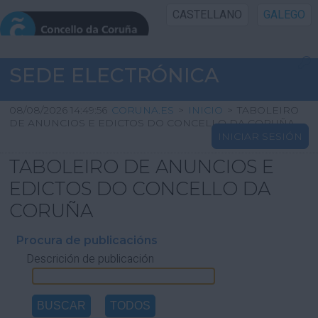
CASTELLANO
GALEGO
INICIO SEDE
SEDE ELECTRÓNICA
INICIO
08/08/2026 14:49:56
CORUNA.ES
>
INICIO
>
TABOLEIRO
DE ANUNCIOS E EDICTOS DO CONCELLO DA CORUÑA
INICIAR SESIÓN
INFORMACIÓN PÚBLICA
TABOLEIRO DE ANUNCIOS E
CARTAFOL CIDADÁN
EDICTOS DO CONCELLO DA
CORUÑA
UTILIDADES
Procura de publicacións
Descrición de publicación
AXUDA