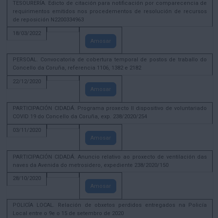
TESOURERÍA. Edicto de citación para notificación por comparecencia de
requirimentos emitidos nos procedementos de resolución de recursos
de reposición N2200334963
18/03/2022
Amosar
PERSOAL. Convocatoria de cobertura temporal de postos de traballo do
Concello da Coruña, referencia 1106, 1382 e 2182
22/12/2020
Amosar
PARTICIPACIÓN CIDADÁ. Programa proxecto II dispositivo de voluntariado
COVID 19 do Concello da Coruña, exp. 238/2020/254
03/11/2020
Amosar
PARTICIPACIÓN CIDADÁ. Anuncio relativo ao proxecto de ventilación das
naves da Avenida do metrosidero, expediente 238/2020/150
28/10/2020
Amosar
POLICÍA LOCAL. Relación de obxetos perdidos entregados na Policía
Local entre o 9e o 15 de setembro de 2020