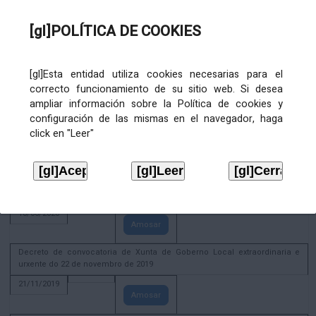
02/08/2022
[gl]POLÍTICA DE COOKIES
Amosar
ACTIVIDADE CORPORATIVA. Xunta de Goberno Local do 30 de decembro
de 2020
[gl]Esta entidad utiliza cookies necesarias para el
28/12/2020
correcto funcionamiento de su sitio web. Si desea
Amosar
ampliar información sobre la Política de cookies y
configuración de las mismas en el navegador, haga
ACTIVIDADE CORPORATIVA. Extracto do Pleno ordinario de data 2.7.2020
click en "Leer"
08/07/2020
Amosar
ACTIVIDADE CORPORATIVA. Extracto da Xunta de Goberno Local de 17 de
xuño de 2020
18/06/2020
Amosar
Decreto de convocatoria de Xunta de Goberno Local extraordinaria e
urxente do 22 de novembro de 2019
21/11/2019
Amosar