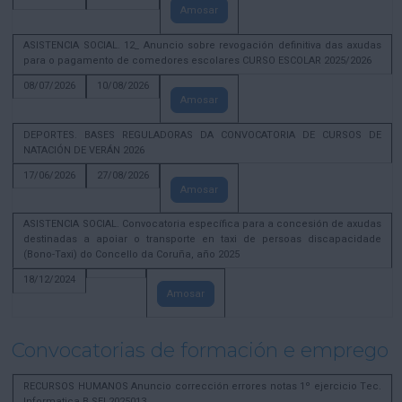
Amosar
ASISTENCIA SOCIAL. 12_ Anuncio sobre revogación definitiva das axudas
para o pagamento de comedores escolares CURSO ESCOLAR 2025/2026
08/07/2026
10/08/2026
Amosar
DEPORTES. BASES REGULADORAS DA CONVOCATORIA DE CURSOS DE
NATACIÓN DE VERÁN 2026
17/06/2026
27/08/2026
Amosar
ASISTENCIA SOCIAL. Convocatoria específica para a concesión de axudas
destinadas a apoiar o transporte en taxi de persoas discapacidade
(Bono-Taxi) do Concello da Coruña, año 2025
18/12/2024
Amosar
Convocatorias de formación e emprego
RECURSOS HUMANOS Anuncio corrección errores notas 1º ejercicio Tec.
Informatica B SEL2025013