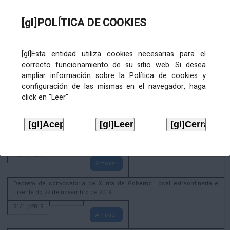
02/08/2022
[gl]POLÍTICA DE COOKIES
Amosar
ACTIVIDADE CORPORATIVA. Xunta de Goberno Local do 30 de decembro
de 2020
[gl]Esta entidad utiliza cookies necesarias para el
28/12/2020
correcto funcionamiento de su sitio web. Si desea
Amosar
ampliar información sobre la Política de cookies y
configuración de las mismas en el navegador, haga
ACTIVIDADE CORPORATIVA. Extracto do Pleno ordinario de data 2.7.2020
click en "Leer"
08/07/2020
Amosar
ACTIVIDADE CORPORATIVA. Extracto da Xunta de Goberno Local de 17 de
xuño de 2020
18/06/2020
Amosar
Decreto de convocatoria de Xunta de Goberno Local extraordinaria e
urxente do 22 de novembro de 2019
21/11/2019
Amosar