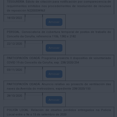
TESOURERÍA. Edicto de citación para notificación por comparecencia de
requirimentos emitidos nos procedementos de resolución de recursos
de reposición N2200334963
18/03/2022
Amosar
PERSOAL. Convocatoria de cobertura temporal de postos de traballo do
Concello da Coruña, referencia 1106, 1382 e 2182
22/12/2020
Amosar
PARTICIPACIÓN CIDADÁ. Programa proxecto II dispositivo de voluntariado
COVID 19 do Concello da Coruña, exp. 238/2020/254
03/11/2020
Amosar
PARTICIPACIÓN CIDADÁ. Anuncio relativo ao proxecto de ventilación das
naves da Avenida do metrosidero, expediente 238/2020/150
28/10/2020
Amosar
POLICÍA LOCAL. Relación de obxetos perdidos entregados na Policía
Local entre o 9e o 15 de setembro de 2020