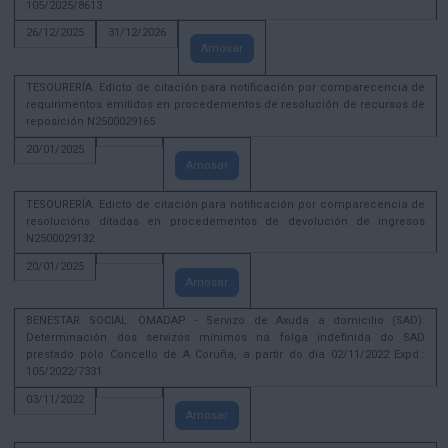
105/2025/8613
26/12/2025
31/12/2026
Amosar
TESOURERÍA. Edicto de citación para notificación por comparecencia de
requirimentos emitidos en procedementos de resolución de recursos de
reposición N2500029165
20/01/2025
Amosar
TESOURERÍA. Edicto de citación para notificación por comparecencia de
resolucións ditadas en procedementos de devolución de ingresos
N2500029132
20/01/2025
Amosar
BENESTAR SOCIAL. OMADAP - Servizo de Axuda a domicilio (SAD):
Determinación dos servizos mínimos na folga indefinida do SAD
prestado polo Concello de A Coruña, a partir do día 02/11/2022 Expd.:
105/2022/7331
03/11/2022
Amosar