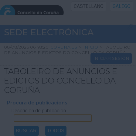
CASTELLANO
GALEGO
INICIO SEDE
SEDE ELECTRÓNICA
INICIO
08/08/2026 06:48:20
CORUNA.ES
>
INICIO
>
TABOLEIRO
DE ANUNCIOS E EDICTOS DO CONCELLO DA CORUÑA
INICIAR SESIÓN
INFORMACIÓN PÚBLICA
TABOLEIRO DE ANUNCIOS E
CARTAFOL CIDADÁN
EDICTOS DO CONCELLO DA
CORUÑA
UTILIDADES
Procura de publicacións
Descrición de publicación
AXUDA