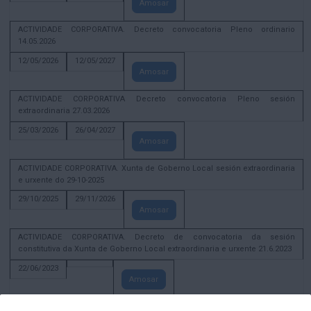
Amosar
ACTIVIDADE CORPORATIVA. Decreto convocatoria Pleno ordinario
14.05.2026
12/05/2026
12/05/2027
Amosar
ACTIVIDADE CORPORATIVA Decreto convocatoria Pleno sesión
extraordinaria 27.03.2026
25/03/2026
26/04/2027
Amosar
ACTIVIDADE CORPORATIVA. Xunta de Goberno Local sesión extraordinaria
e urxente do 29-10-2025
29/10/2025
29/11/2026
Amosar
ACTIVIDADE CORPORATIVA. Decreto de convocatoria da sesión
constitutiva da Xunta de Goberno Local extraordinaria e urxente 21.6.2023
22/06/2023
Amosar
Xunta de Goberno Local extraordinaria e urxente 01.08.2022