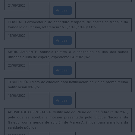
24/09/2020
Amosar
PERSOAL. Convocatoria de cobertura temporal de postos de traballo do
Concello da Coruña, referencia 1608, 1398, 1399 y 1135
15/09/2020
Amosar
MEDIO AMBIENTE. Anuncio relativo á autorización do uso das hortas
urbanas e lista de espera, expediente 541/2020/62
20/08/2020
Amosar
TESOURERÍA. Edicto de citación para notificación de vía de prema recibo
notificación 3979/55
19/06/2020
Amosar
ACTIVIDADE CORPORATIVA. Certificado do Pleno do 6 de febreiro de 2020,
polo que se aproba a moción presentada polo Bloque Nacionalista
Galego, con emenda de adición de Marea Atlántica, para a mellora da
sanidade pública.