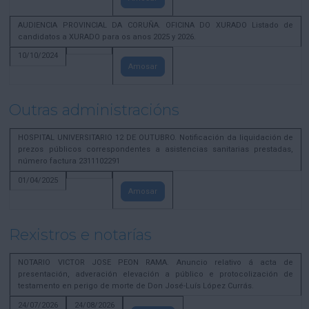
AUDIENCIA PROVINCIAL DA CORUÑA. OFICINA DO XURADO Listado de
candidatos a XURADO para os anos 2025 y 2026.
10/10/2024
Amosar
Outras administracións
HOSPITAL UNIVERSITARIO 12 DE OUTUBRO. Notificación da liquidación de
prezos públicos correspondentes a asistencias sanitarias prestadas,
número factura 2311102291
01/04/2025
Amosar
Rexistros e notarías
NOTARIO VICTOR JOSE PEON RAMA. Anuncio relativo á acta de
presentación, adveración elevación a público e protocolización de
testamento en perigo de morte de Don José-Luís López Currás.
24/07/2026
24/08/2026