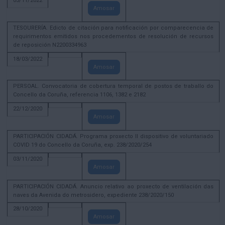
03/11/2022
Amosar
TESOURERÍA. Edicto de citación para notificación por comparecencia de
requirimentos emitidos nos procedementos de resolución de recursos
de reposición N2200334963
18/03/2022
Amosar
PERSOAL. Convocatoria de cobertura temporal de postos de traballo do
Concello da Coruña, referencia 1106, 1382 e 2182
22/12/2020
Amosar
PARTICIPACIÓN CIDADÁ. Programa proxecto II dispositivo de voluntariado
COVID 19 do Concello da Coruña, exp. 238/2020/254
03/11/2020
Amosar
PARTICIPACIÓN CIDADÁ. Anuncio relativo ao proxecto de ventilación das
naves da Avenida do metrosidero, expediente 238/2020/150
28/10/2020
Amosar