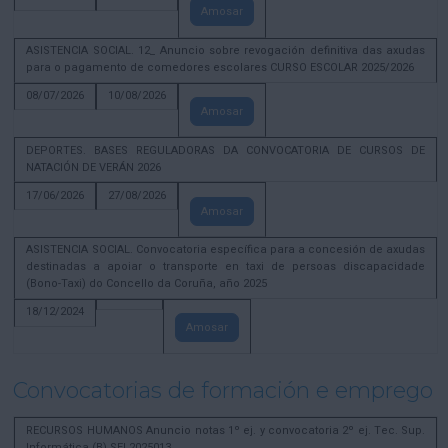
Amosar
ASISTENCIA SOCIAL. 12_ Anuncio sobre revogación definitiva das axudas
para o pagamento de comedores escolares CURSO ESCOLAR 2025/2026
08/07/2026
10/08/2026
Amosar
DEPORTES. BASES REGULADORAS DA CONVOCATORIA DE CURSOS DE
NATACIÓN DE VERÁN 2026
17/06/2026
27/08/2026
Amosar
ASISTENCIA SOCIAL. Convocatoria específica para a concesión de axudas
destinadas a apoiar o transporte en taxi de persoas discapacidade
(Bono-Taxi) do Concello da Coruña, año 2025
18/12/2024
Amosar
Convocatorias de formación e emprego
RECURSOS HUMANOS Anuncio notas 1º ej. y convocatoria 2º ej. Tec. Sup.
Informática (B) SEL2025013