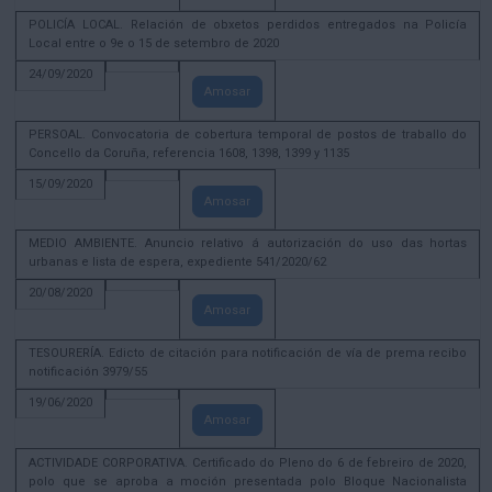
POLICÍA LOCAL. Relación de obxetos perdidos entregados na Policía
Local entre o 9e o 15 de setembro de 2020
24/09/2020
Amosar
PERSOAL. Convocatoria de cobertura temporal de postos de traballo do
Concello da Coruña, referencia 1608, 1398, 1399 y 1135
15/09/2020
Amosar
MEDIO AMBIENTE. Anuncio relativo á autorización do uso das hortas
urbanas e lista de espera, expediente 541/2020/62
20/08/2020
Amosar
TESOURERÍA. Edicto de citación para notificación de vía de prema recibo
notificación 3979/55
19/06/2020
Amosar
ACTIVIDADE CORPORATIVA. Certificado do Pleno do 6 de febreiro de 2020,
polo que se aproba a moción presentada polo Bloque Nacionalista