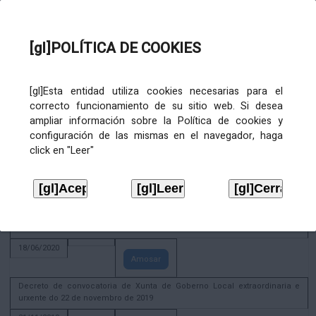
Amosar
Xunta de Goberno Local extraordinaria e urxente 01.08.2022
[gl]POLÍTICA DE COOKIES
02/08/2022
Amosar
ACTIVIDADE CORPORATIVA. Xunta de Goberno Local do 30 de decembro
[gl]Esta entidad utiliza cookies necesarias para el
de 2020
correcto funcionamiento de su sitio web. Si desea
28/12/2020
ampliar información sobre la Política de cookies y
Amosar
configuración de las mismas en el navegador, haga
click en "Leer"
ACTIVIDADE CORPORATIVA. Extracto do Pleno ordinario de data 2.7.2020
08/07/2020
Amosar
ACTIVIDADE CORPORATIVA. Extracto da Xunta de Goberno Local de 17 de
xuño de 2020
18/06/2020
Amosar
Decreto de convocatoria de Xunta de Goberno Local extraordinaria e
urxente do 22 de novembro de 2019