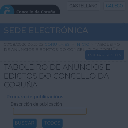
CASTELLANO
GALEGO
INICIO SEDE
SEDE ELECTRÓNICA
INICIO
07/08/2026 06:53:25
CORUNA.ES
>
INICIO
>
TABOLEIRO
DE ANUNCIOS E EDICTOS DO CONCELLO DA CORUÑA
INICIAR SESIÓN
INFORMACIÓN PÚBLICA
TABOLEIRO DE ANUNCIOS E
CARTAFOL CIDADÁN
EDICTOS DO CONCELLO DA
CORUÑA
UTILIDADES
Procura de publicacións
Descrición de publicación
AXUDA