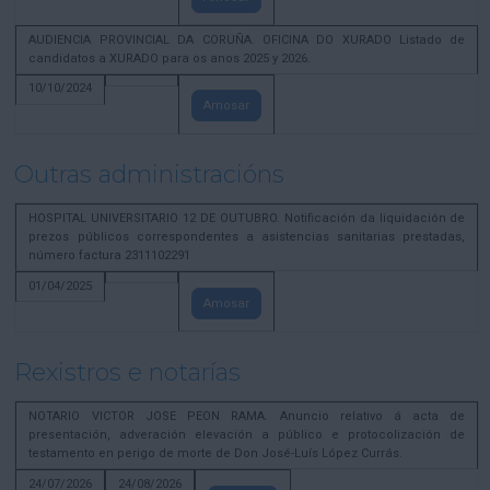
AUDIENCIA PROVINCIAL DA CORUÑA. OFICINA DO XURADO Listado de
candidatos a XURADO para os anos 2025 y 2026.
10/10/2024
Amosar
Outras administracións
HOSPITAL UNIVERSITARIO 12 DE OUTUBRO. Notificación da liquidación de
prezos públicos correspondentes a asistencias sanitarias prestadas,
número factura 2311102291
01/04/2025
Amosar
Rexistros e notarías
NOTARIO VICTOR JOSE PEON RAMA. Anuncio relativo á acta de
presentación, adveración elevación a público e protocolización de
testamento en perigo de morte de Don José-Luís López Currás.
24/07/2026
24/08/2026