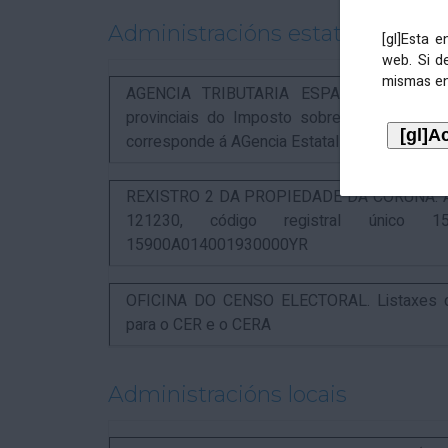
Administracións estatais
[gl]Esta 
web. Si d
mismas en
AGENCIA TRIBUTARIA ESPAÑOLA. Aviso rel
provinciais do Imposto sobre Actividades 
corresponde á AGencia Estatal de Administració
REXISTRO 2 DA PROPIEDADE DA CORUÑA. Anunc
121230, código registral único 15
15900A014001930000YR
OFICINA DO CENSO ELECTORAL. Listaxes de
para o CER e o CERA
Administracións locais