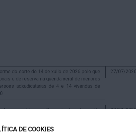
me do sorte do 14 de xullo de 2026 polo que
27/07/202
sionais e de reserva na quenda xeral de menores
ersoas adxudicatarias de 4 e 14 vivendas de
10
uncio relativo ao Proxecto de autorización
07/01/202
ra a instalación de nova ERM 16/4 Q.9000-D sita
, exp. IN627A 2024/4-1
LÍTICA DE COOKIES