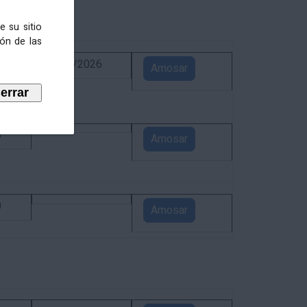
e su sitio
ión de las
6
02/09/2026
Amosar
5
Amosar
0
Amosar