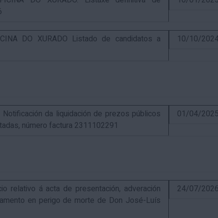
CINA DO XURADO. Listaxe definitiva de
10/01/202
6
INA DO XURADO Listado de candidatos a
10/10/202
ificación da liquidación de prezos públicos
01/04/202
estadas, número factura 2311102291
elativo á acta de presentación, adveración
24/07/202
estamento en perigo de morte de Don José-Luís