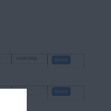
6
14/08/2026
Amosar
5
Amosar