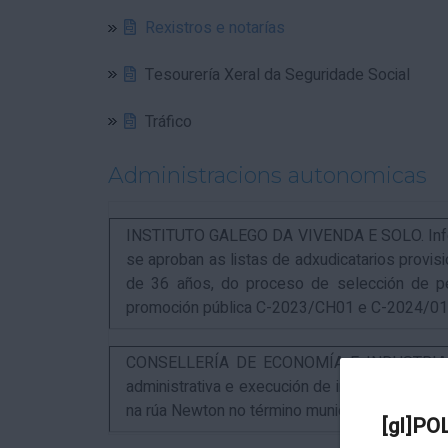
Rexistros e notarías
Tesourería Xeral da Seguridade Social
Tráfico
Administracions autonomicas
INSTITUTO GALEGO DA VIVENDA E SOLO. Infor
se aproban as listas de adxudicatarios provi
de 36 años, do proceso de selección de p
promoción pública C-2023/CH01 e C-2024/0
CONSELLERÍA DE ECONOMÍA E INDUSTRIA. An
administrativa e execución de instalacións pa
na rúa Newton no término municipal da Coruña
[gl]PO