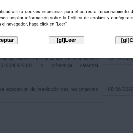
entidad utiliza cookies necesarias para el correcto funcionamiento d
esea ampliar información sobre la Política de cookies y configurac
 el navegador, haga click en "Leer"
ativo á recadación das cotas estatais e
21/07/202
Económicas de 2026, cuxa xestión recadatoria
n Tributaria.
io relativo á inmatriculacin da finca número
13/10/202
019000939304 e referencia catastral
 exposición da resolución das reclamacións
08/06/202