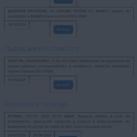
AUDIENCIA PROVINCIAL DA CORUÑA. OFICINA DO XURADO Listado de
candidatos a XURADO para os anos 2025 y 2026.
10/10/2024
Amosar
Outras administracións
HOSPITAL UNIVERSITARIO 12 DE OUTUBRO. Notificación da liquidación de
prezos públicos correspondentes a asistencias sanitarias prestadas,
número factura 2311102291
01/04/2025
Amosar
Rexistros e notarías
NOTARIO VICTOR JOSE PEON RAMA. Anuncio relativo á acta de
presentación, adveración elevación a público e protocolización de
testamento en perigo de morte de Don José-Luís López Currás.
24/07/2026
24/08/2026