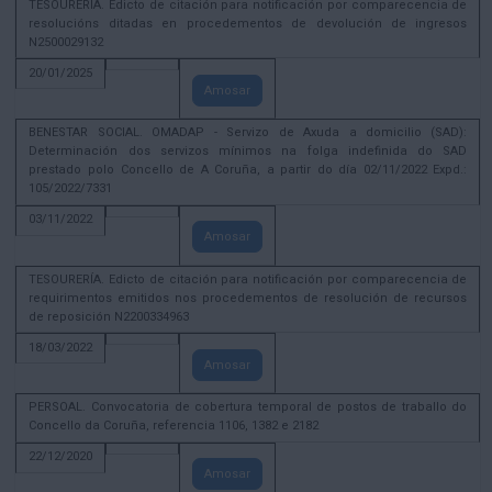
TESOURERÍA. Edicto de citación para notificación por comparecencia de
resolucións ditadas en procedementos de devolución de ingresos
N2500029132
20/01/2025
Amosar
BENESTAR SOCIAL. OMADAP - Servizo de Axuda a domicilio (SAD):
Determinación dos servizos mínimos na folga indefinida do SAD
prestado polo Concello de A Coruña, a partir do día 02/11/2022 Expd.:
105/2022/7331
03/11/2022
Amosar
TESOURERÍA. Edicto de citación para notificación por comparecencia de
requirimentos emitidos nos procedementos de resolución de recursos
de reposición N2200334963
18/03/2022
Amosar
PERSOAL. Convocatoria de cobertura temporal de postos de traballo do
Concello da Coruña, referencia 1106, 1382 e 2182
22/12/2020
Amosar