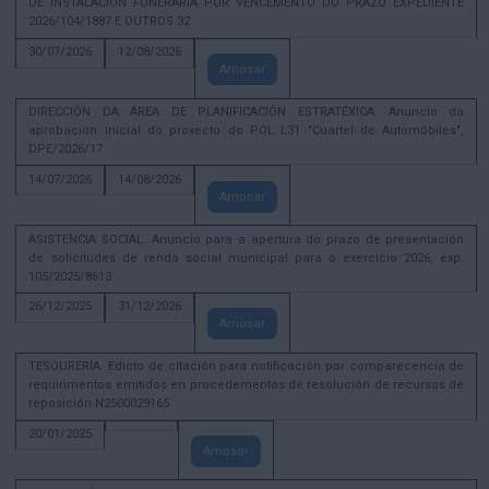
DE INSTALACIÓN FUNERARIA POR VENCEMENTO DO PRAZO EXPEDIENTE
2026/104/1887 E OUTROS 32
30/07/2026
12/08/2026
Amosar
DIRECCIÓN DA ÁREA DE PLANIFICACIÓN ESTRATÉXICA. Anuncio da
aprobación inicial do proxecto do POL L31 "Cuartel de Automóbiles",
DPE/2026/17
14/07/2026
14/08/2026
Amosar
ASISTENCIA SOCIAL. Anuncio para a apertura do prazo de presentación
de solicitudes de renda social municipal para o exercicio 2026, exp.
105/2025/8613
26/12/2025
31/12/2026
Amosar
TESOURERÍA. Edicto de citación para notificación por comparecencia de
requirimentos emitidos en procedementos de resolución de recursos de
reposición N2500029165
20/01/2025
Amosar