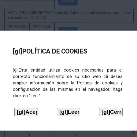
Amosar
ACTIVIDADE CORPORATIVA. Xunta de Goberno Local sesión extraordinaria
e urxente do 29-10-2025
29/10/2025
29/11/2026
Amosar
ACTIVIDADE CORPORATIVA. Decreto de convocatoria da sesión
constitutiva da Xunta de Goberno Local extraordinaria e urxente 21.6.2023
[gl]POLÍTICA DE COOKIES
22/06/2023
Amosar
[gl]Esta entidad utiliza cookies necesarias para el
Xunta de Goberno Local extraordinaria e urxente 01.08.2022
correcto funcionamiento de su sitio web. Si desea
02/08/2022
ampliar información sobre la Política de cookies y
Amosar
configuración de las mismas en el navegador, haga
click en "Leer"
ACTIVIDADE CORPORATIVA. Xunta de Goberno Local do 30 de decembro
de 2020
28/12/2020
Amosar
ACTIVIDADE CORPORATIVA. Extracto do Pleno ordinario de data 2.7.2020