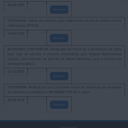
20/08/2020
Amosar
TESOURERÍA. Edicto de citación para notificación de vía de prema recibo
notificación 3979/55
19/06/2020
Amosar
ACTIVIDADE CORPORATIVA. Certificado do Pleno do 6 de febreiro de 2020,
polo que se aproba a moción presentada polo Bloque Nacionalista
Galego, con emenda de adición de Marea Atlántica, para a mellora da
sanidade pública.
21/02/2020
Amosar
TESOURERÍA. Notificación por comparecencia de dilixencia de embargo
de dereitos ou créditos a 1589 MARÍA PITA SC e outros.
20/09/2018
Amosar
Aviso legal