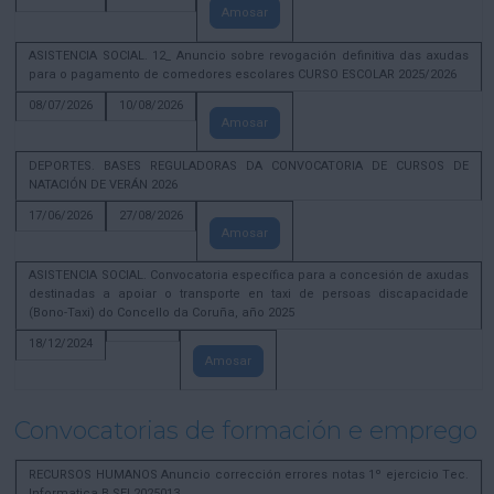
Amosar
ASISTENCIA SOCIAL. 12_ Anuncio sobre revogación definitiva das axudas
para o pagamento de comedores escolares CURSO ESCOLAR 2025/2026
08/07/2026
10/08/2026
Amosar
DEPORTES. BASES REGULADORAS DA CONVOCATORIA DE CURSOS DE
NATACIÓN DE VERÁN 2026
17/06/2026
27/08/2026
Amosar
ASISTENCIA SOCIAL. Convocatoria específica para a concesión de axudas
destinadas a apoiar o transporte en taxi de persoas discapacidade
(Bono-Taxi) do Concello da Coruña, año 2025
18/12/2024
Amosar
Convocatorias de formación e emprego
RECURSOS HUMANOS Anuncio corrección errores notas 1º ejercicio Tec.
Informatica B SEL2025013