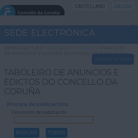
CASTELLANO
GALEGO
INICIO SEDE
SEDE ELECTRÓNICA
INICIO
07/08/2026 17:29:11
CORUNA.ES
>
INICIO
>
TABOLEIRO
DE ANUNCIOS E EDICTOS DO CONCELLO DA CORUÑA
INICIAR SESIÓN
INFORMACIÓN PÚBLICA
TABOLEIRO DE ANUNCIOS E
CARTAFOL CIDADÁN
EDICTOS DO CONCELLO DA
CORUÑA
UTILIDADES
Procura de publicacións
Descrición de publicación
AXUDA