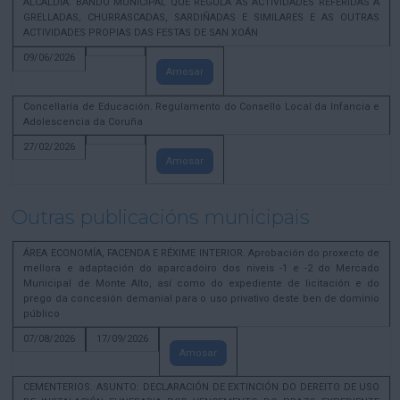
ALCALDÍA. BANDO MUNICIPAL QUE REGULA AS ACTIVIDADES REFERIDAS A
GRELLADAS, CHURRASCADAS, SARDIÑADAS E SIMILARES E AS OUTRAS
ACTIVIDADES PROPIAS DAS FESTAS DE SAN XOÁN
09/06/2026
Amosar
Concellaría de Educación. Regulamento do Consello Local da Infancia e
Adolescencia da Coruña
27/02/2026
Amosar
Outras publicacións municipais
ÁREA ECONOMÍA, FACENDA E RÉXIME INTERIOR. Aprobación do proxecto de
mellora e adaptación do aparcadoiro dos niveis -1 e -2 do Mercado
Municipal de Monte Alto, así como do expediente de licitación e do
prego da concesión demanial para o uso privativo deste ben de dominio
público
07/08/2026
17/09/2026
Amosar
CEMENTERIOS. ASUNTO: DECLARACIÓN DE EXTINCIÓN DO DEREITO DE USO