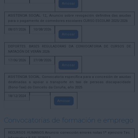
Amosar
ASISTENCIA SOCIAL. 12_ Anuncio sobre revogación definitiva das axudas
para o pagamento de comedores escolares CURSO ESCOLAR 2025/2026
08/07/2026
10/08/2026
Amosar
DEPORTES. BASES REGULADORAS DA CONVOCATORIA DE CURSOS DE
NATACIÓN DE VERÁN 2026
17/06/2026
27/08/2026
Amosar
ASISTENCIA SOCIAL. Convocatoria específica para a concesión de axudas
destinadas a apoiar o transporte en taxi de persoas discapacidade
(Bono-Taxi) do Concello da Coruña, año 2025
18/12/2024
Amosar
Convocatorias de formación e emprego
RECURSOS HUMANOS Anuncio corrección errores notas 1º ejercicio Tec.
Informatica B SEL2025013