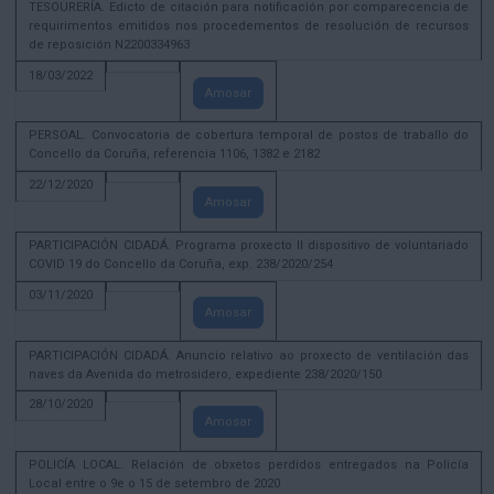
TESOURERÍA. Edicto de citación para notificación por comparecencia de
requirimentos emitidos nos procedementos de resolución de recursos
de reposición N2200334963
18/03/2022
Amosar
PERSOAL. Convocatoria de cobertura temporal de postos de traballo do
Concello da Coruña, referencia 1106, 1382 e 2182
22/12/2020
Amosar
PARTICIPACIÓN CIDADÁ. Programa proxecto II dispositivo de voluntariado
COVID 19 do Concello da Coruña, exp. 238/2020/254
03/11/2020
Amosar
PARTICIPACIÓN CIDADÁ. Anuncio relativo ao proxecto de ventilación das
naves da Avenida do metrosidero, expediente 238/2020/150
28/10/2020
Amosar
POLICÍA LOCAL. Relación de obxetos perdidos entregados na Policía
Local entre o 9e o 15 de setembro de 2020