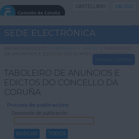
CASTELLANO
GALEGO
INICIO SEDE
SEDE ELECTRÓNICA
INICIO
08/08/2026 03:51:23
CORUNA.ES
>
INICIO
>
TABOLEIRO
DE ANUNCIOS E EDICTOS DO CONCELLO DA CORUÑA
INICIAR SESIÓN
INFORMACIÓN PÚBLICA
TABOLEIRO DE ANUNCIOS E
CARTAFOL CIDADÁN
EDICTOS DO CONCELLO DA
CORUÑA
UTILIDADES
Procura de publicacións
Descrición de publicación
AXUDA