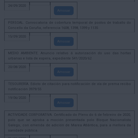
24/09/2020
Amosar
PERSOAL. Convocatoria de cobertura temporal de postos de traballo do
Concello da Coruña, referencia 1608, 1398, 1399 y 1135
15/09/2020
Amosar
MEDIO AMBIENTE. Anuncio relativo á autorización do uso das hortas
urbanas e lista de espera, expediente 541/2020/62
20/08/2020
Amosar
TESOURERÍA. Edicto de citación para notificación de vía de prema recibo
notificación 3979/55
19/06/2020
Amosar
ACTIVIDADE CORPORATIVA. Certificado do Pleno do 6 de febreiro de 2020,
polo que se aproba a moción presentada polo Bloque Nacionalista
Galego, con emenda de adición de Marea Atlántica, para a mellora da
sanidade pública.