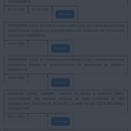
105/2025/8613
26/12/2025
31/12/2026
Amosar
TESOURERÍA. Edicto de citación para notificación por comparecencia de
requirimentos emitidos en procedementos de resolución de recursos de
reposición N2500029165
20/01/2025
Amosar
TESOURERÍA. Edicto de citación para notificación por comparecencia de
resolucións ditadas en procedementos de devolución de ingresos
N2500029132
20/01/2025
Amosar
BENESTAR SOCIAL. OMADAP - Servizo de Axuda a domicilio (SAD):
Determinación dos servizos mínimos na folga indefinida do SAD
prestado polo Concello de A Coruña, a partir do día 02/11/2022 Expd.:
105/2022/7331
03/11/2022
Amosar