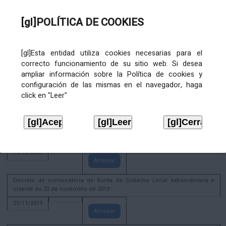
02/08/2022
[gl]POLÍTICA DE COOKIES
Amosar
ACTIVIDADE CORPORATIVA. Xunta de Goberno Local do 30 de decembro
de 2020
[gl]Esta entidad utiliza cookies necesarias para el
28/12/2020
correcto funcionamiento de su sitio web. Si desea
Amosar
ampliar información sobre la Política de cookies y
configuración de las mismas en el navegador, haga
ACTIVIDADE CORPORATIVA. Extracto do Pleno ordinario de data 2.7.2020
click en "Leer"
08/07/2020
Amosar
ACTIVIDADE CORPORATIVA. Extracto da Xunta de Goberno Local de 17 de
xuño de 2020
18/06/2020
Amosar
Decreto de convocatoria de Xunta de Goberno Local extraordinaria e
urxente do 22 de novembro de 2019
21/11/2019
Amosar