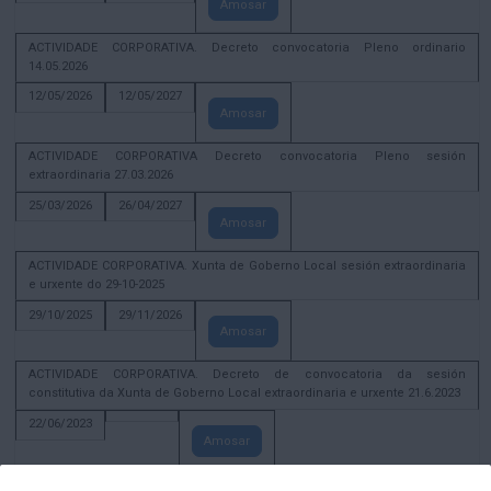
Amosar
ACTIVIDADE CORPORATIVA. Decreto convocatoria Pleno ordinario
14.05.2026
12/05/2026
12/05/2027
Amosar
ACTIVIDADE CORPORATIVA Decreto convocatoria Pleno sesión
extraordinaria 27.03.2026
25/03/2026
26/04/2027
Amosar
ACTIVIDADE CORPORATIVA. Xunta de Goberno Local sesión extraordinaria
e urxente do 29-10-2025
29/10/2025
29/11/2026
Amosar
ACTIVIDADE CORPORATIVA. Decreto de convocatoria da sesión
constitutiva da Xunta de Goberno Local extraordinaria e urxente 21.6.2023
22/06/2023
Amosar
Xunta de Goberno Local extraordinaria e urxente 01.08.2022