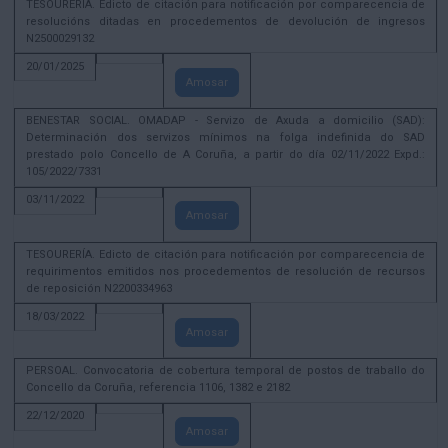
TESOURERÍA. Edicto de citación para notificación por comparecencia de
resolucións ditadas en procedementos de devolución de ingresos
N2500029132
20/01/2025
Amosar
BENESTAR SOCIAL. OMADAP - Servizo de Axuda a domicilio (SAD):
Determinación dos servizos mínimos na folga indefinida do SAD
prestado polo Concello de A Coruña, a partir do día 02/11/2022 Expd.:
105/2022/7331
03/11/2022
Amosar
TESOURERÍA. Edicto de citación para notificación por comparecencia de
requirimentos emitidos nos procedementos de resolución de recursos
de reposición N2200334963
18/03/2022
Amosar
PERSOAL. Convocatoria de cobertura temporal de postos de traballo do
Concello da Coruña, referencia 1106, 1382 e 2182
22/12/2020
Amosar