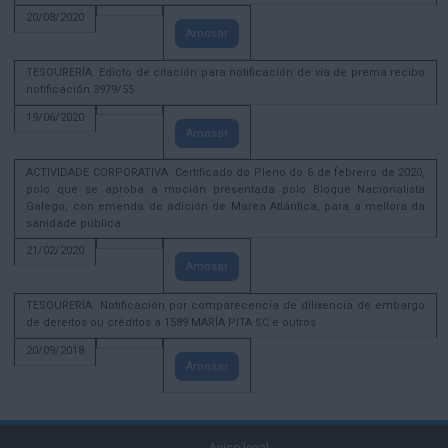
20/08/2020
Amosar
TESOURERÍA. Edicto de citación para notificación de vía de prema recibo
notificación 3979/55
19/06/2020
Amosar
ACTIVIDADE CORPORATIVA. Certificado do Pleno do 6 de febreiro de 2020,
polo que se aproba a moción presentada polo Bloque Nacionalista
Galego, con emenda de adición de Marea Atlántica, para a mellora da
sanidade pública.
21/02/2020
Amosar
TESOURERÍA. Notificación por comparecencia de dilixencia de embargo
de dereitos ou créditos a 1589 MARÍA PITA SC e outros.
20/09/2018
Amosar
Aviso legal