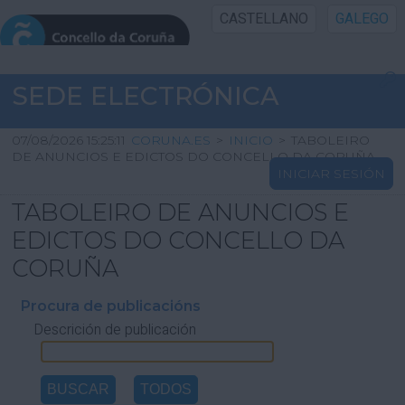
CASTELLANO
GALEGO
INICIO SEDE
SEDE ELECTRÓNICA
INICIO
07/08/2026 15:25:11
CORUNA.ES
>
INICIO
>
TABOLEIRO
DE ANUNCIOS E EDICTOS DO CONCELLO DA CORUÑA
INICIAR SESIÓN
INFORMACIÓN PÚBLICA
TABOLEIRO DE ANUNCIOS E
CARTAFOL CIDADÁN
EDICTOS DO CONCELLO DA
CORUÑA
UTILIDADES
Procura de publicacións
Descrición de publicación
AXUDA