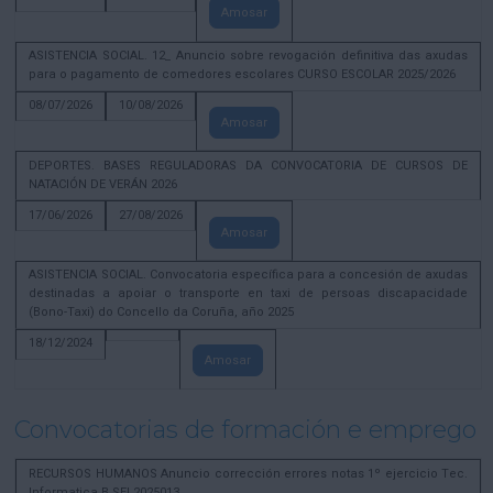
Amosar
ASISTENCIA SOCIAL. 12_ Anuncio sobre revogación definitiva das axudas
para o pagamento de comedores escolares CURSO ESCOLAR 2025/2026
08/07/2026
10/08/2026
Amosar
DEPORTES. BASES REGULADORAS DA CONVOCATORIA DE CURSOS DE
NATACIÓN DE VERÁN 2026
17/06/2026
27/08/2026
Amosar
ASISTENCIA SOCIAL. Convocatoria específica para a concesión de axudas
destinadas a apoiar o transporte en taxi de persoas discapacidade
(Bono-Taxi) do Concello da Coruña, año 2025
18/12/2024
Amosar
Convocatorias de formación e emprego
RECURSOS HUMANOS Anuncio corrección errores notas 1º ejercicio Tec.
Informatica B SEL2025013