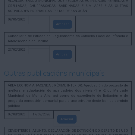
ALCALDÍA. BANDO MUNICIPAL QUE REGULA AS ACTIVIDADES REFERIDAS A
GRELLADAS, CHURRASCADAS, SARDIÑADAS E SIMILARES E AS OUTRAS
ACTIVIDADES PROPIAS DAS FESTAS DE SAN XOÁN
09/06/2026
Amosar
Concellaría de Educación. Regulamento do Consello Local da Infancia e
Adolescencia da Coruña
27/02/2026
Amosar
Outras publicacións municipais
ÁREA ECONOMÍA, FACENDA E RÉXIME INTERIOR. Aprobación do proxecto de
mellora e adaptación do aparcadoiro dos niveis -1 e -2 do Mercado
Municipal de Monte Alto, así como do expediente de licitación e do
prego da concesión demanial para o uso privativo deste ben de dominio
público
07/08/2026
17/09/2026
Amosar
CEMENTERIOS. ASUNTO: DECLARACIÓN DE EXTINCIÓN DO DEREITO DE USO