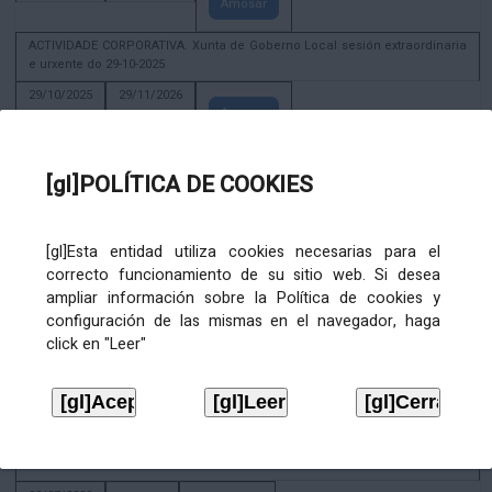
Amosar
ACTIVIDADE CORPORATIVA. Xunta de Goberno Local sesión extraordinaria
e urxente do 29-10-2025
29/10/2025
29/11/2026
Amosar
ACTIVIDADE CORPORATIVA. Decreto de convocatoria da sesión
constitutiva da Xunta de Goberno Local extraordinaria e urxente 21.6.2023
[gl]POLÍTICA DE COOKIES
22/06/2023
Amosar
[gl]Esta entidad utiliza cookies necesarias para el
Xunta de Goberno Local extraordinaria e urxente 01.08.2022
correcto funcionamiento de su sitio web. Si desea
02/08/2022
ampliar información sobre la Política de cookies y
Amosar
configuración de las mismas en el navegador, haga
click en "Leer"
ACTIVIDADE CORPORATIVA. Xunta de Goberno Local do 30 de decembro
de 2020
28/12/2020
Amosar
ACTIVIDADE CORPORATIVA. Extracto do Pleno ordinario de data 2.7.2020