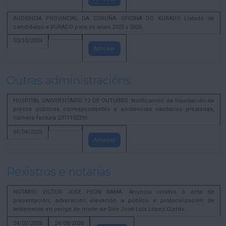
AUDIENCIA PROVINCIAL DA CORUÑA. OFICINA DO XURADO Listado de
candidatos a XURADO para os anos 2025 y 2026.
10/10/2024
Amosar
Outras administracións
HOSPITAL UNIVERSITARIO 12 DE OUTUBRO. Notificación da liquidación de
prezos públicos correspondentes a asistencias sanitarias prestadas,
número factura 2311102291
01/04/2025
Amosar
Rexistros e notarías
NOTARIO VICTOR JOSE PEON RAMA. Anuncio relativo á acta de
presentación, adveración elevación a público e protocolización de
testamento en perigo de morte de Don José-Luís López Currás.
24/07/2026
24/08/2026