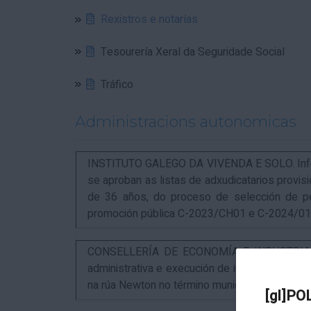
Rexistros e notarías
Tesourería Xeral da Seguridade Social
Tráfico
Administracions autonomicas
INSTITUTO GALEGO DA VIVENDA E SOLO. Infor
se aproban as listas de adxudicatarios provi
de 36 años, do proceso de selección de p
promoción pública C-2023/CH01 e C-2024/0
CONSELLERÍA DE ECONOMÍA E INDUSTRIA. An
administrativa e execución de instalacións pa
na rúa Newton no término municipal da Coruña
[gl]PO