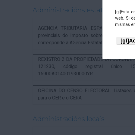
Administracións estatais
[gl]Esta 
web. Si d
mismas en
AGENCIA TRIBUTARIA ESPAÑOLA. Aviso rel
provinciais do Imposto sobre Actividades 
corresponde á AGencia Estatal de Administració
REXISTRO 2 DA PROPIEDADE DA CORUÑA. Anunc
121230, código registral único 15
15900A014001930000YR
OFICINA DO CENSO ELECTORAL. Listaxes de
para o CER e o CERA
Administracións locais