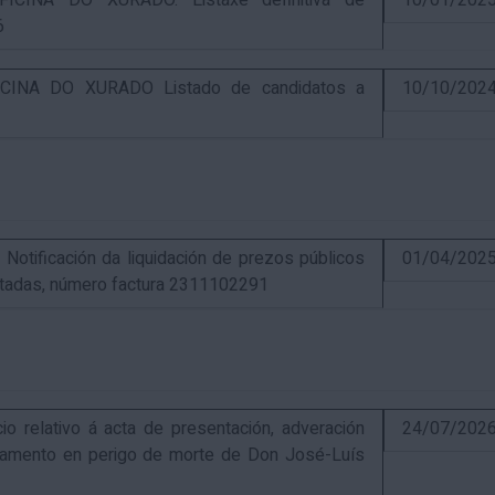
CINA DO XURADO. Listaxe definitiva de
10/01/202
6
INA DO XURADO Listado de candidatos a
10/10/202
ificación da liquidación de prezos públicos
01/04/202
estadas, número factura 2311102291
elativo á acta de presentación, adveración
24/07/202
estamento en perigo de morte de Don José-Luís