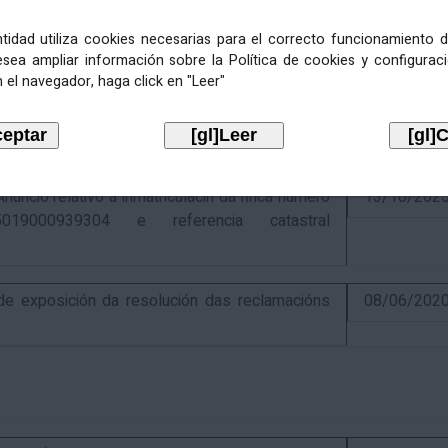
entidad utiliza cookies necesarias para el correcto funcionamiento d
esea ampliar información sobre la Política de cookies y configurac
 el navegador, haga click en "Leer"
ativo á recadación das cotas estatais e
21/07/202
Económicas de 2026, cuxa xestión recadatoria
n Tributaria.
io relativo á inmatriculacin da finca número
13/10/202
019000939304 e referencia catastral
 exposición da resolución das reclamacións
08/06/202