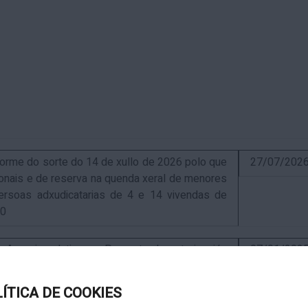
me do sorte do 14 de xullo de 2026 polo que
27/07/202
sionais e de reserva na quenda xeral de menores
ersoas adxudicatarias de 4 e 14 vivendas de
10
uncio relativo ao Proxecto de autorización
07/01/202
ra a instalación de nova ERM 16/4 Q.9000-D sita
, exp. IN627A 2024/4-1
LÍTICA DE COOKIES