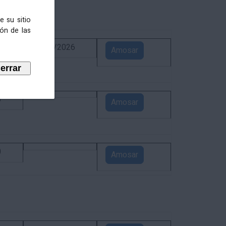
e su sitio
ión de las
6
02/09/2026
Amosar
5
Amosar
0
Amosar