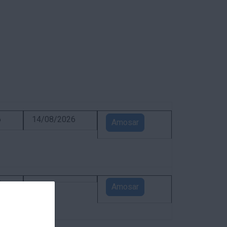
6
14/08/2026
Amosar
5
Amosar